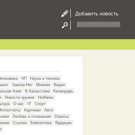
Добавить новость
Экономика
ЧП
Наука и техника
кент
Закона.Нет
Мнения
Видео
альная Азия
В Казахстане
Календарь
и
Новости оружия
HotNews
ьтура
О нас
IT
Спорт
Фотоотчёты
Картинки
Авто
ьчики
Любовь и отношения
Опросы
енник
Ссылки
Библиотека
Ядерщик
я