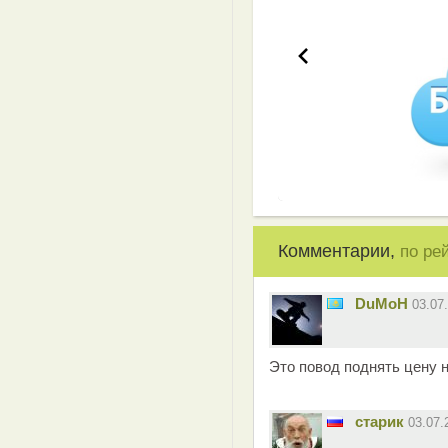
Комментарии,
по ре
DuMoH
03.07
Это повод поднять цену н
старик
03.07