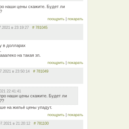
ро наши цены скажите. Будет ли
?
поощрить
|
покарать
7.2021 в 23:19:27
# 781045
у в долларах
.
ааалеко на такая зп.
поощрить
|
покарать
07.2021 в 23:50:14
# 781049
021 22:41:41
про наши цены скажите. Будет ли
??
чше на жильё цены упадут.
поощрить
|
покарать
07.2021 в 21:20:12
# 781100