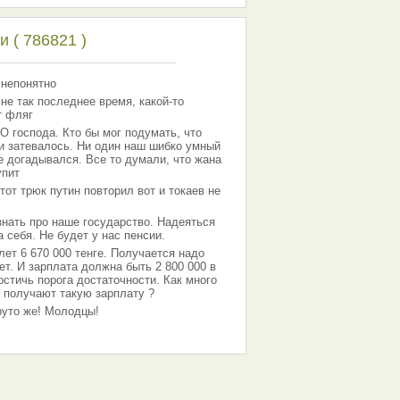
 ( 786821 )
 непонятно
 не так последнее время, какой-то
т фляг
господа. Кто бы мог подумать, что
 и затевалось. Ни один наш шибко умный
е догадывался. Все то думали, что жана
упит
тот трюк путин повторил вот и токаев не
знать про наше государство. Надеяться
 себя. Не будет у нас пенсии.
лет 6 670 000 тенге. Получается надо
ет. И зарплата должна быть 2 800 000 в
остичь порога достаточности. Как много
 получают такую зарплату ?
Круто же! Молодцы!