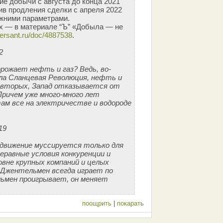
е добычи с августа до конца 2021
ив продления сделки с апреля 2022
ежними параметрами.
х — в материале “Ъ” «Добыла — не
ersant.ru/doc/4887538
.
2
орожает нефть и газ? Ведь, во-
ла Сланцевая Революция, нефть и
о-вторых, Запад отказывается от
Причем уже много-много лет
ам все на электричестве и водороде
19
движение муссируется только для
еравные условия конкуренции и
овне крупных компаний и целых
 «Джентельмен всегда играет по
льмен проигрывает, он меняет
поощрить
|
покарать