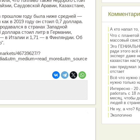
тили, что топливо также недорого стоит
айзии, Саудовской Аравии, Казахстане,
Комментарии
в прошлом году была ниже средней —
 как в 2019 году он стоил 0,7 доллара.
родавался в странах Западной
А кто напал то,
8 доллара стоил литр в Германии,
Что с планетой
 — в Италии и 1,71 — в Финляндии. Об
массовый свис
".
Это ГЕНИАЛЬНО 
ради этого всё
u/markets/46739627/?
эксперт даже н
edia&utm_medium=read_more&utm_source
казахстан наст
нан придумал э
отстает
Всё что нужно 
нужно только на
Интересно - 20 
работать с 18 л
месяц, чтобы д
людей в стране
Не ну, а что? 
Экологично
работа вашей команды