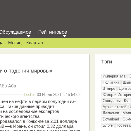
Обсуждаемое
Рейтинговое
ца
Месяц
Квартал
Тэги
и о падении мировых
Империя зла
Политика
Шым
Абв
Абв
В мире
Центр
doodles
03 Июля 2021 в 15:54:08
Юмор и Истори
Скандалы
Кул
ен на нефть в первом полугодии из-
са. Такие данные приводит
Архив статей
й на исследование экспертов
Девчонки
Мал
ического агентства.
Download
Обм
родавался в Гонконге за 2,01 доллара
Блоги
Гостева
ый —в Иране, он стоил 0,32 доллара