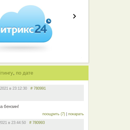
,
йтингу
по дате
.2021 в 23:12:30
# 780991
а бензин!
поощрить (7)
|
покарать
.2021 в 23:44:50
# 780993