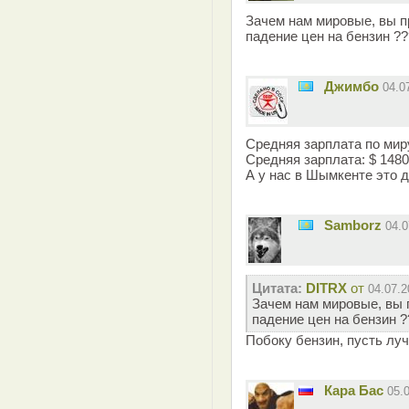
Зачем нам мировые, вы п
падение цен на бензин ??
Джимбо
04.0
Средняя зарплата по мир
Средняя зарплата: $ 1480
А у нас в Шымкенте это д
Samborz
04.
Цитата:
DITRX
от
04.07.2
Зачем нам мировые, вы 
падение цен на бензин ?
Побоку бензин, пусть лу
Кара Бас
05.