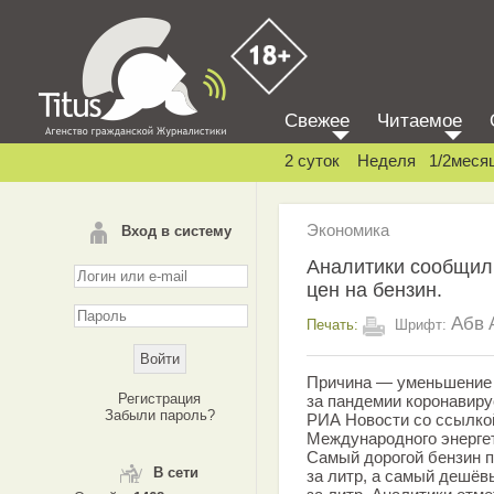
Свежее
Читаемое
2 суток
Неделя
1/2меся
Экономика
Вход в систему
Аналитики сообщил
цен на бензин.
Абв
Печать:
Шрифт:
Причина — уменьшение ц
Регистрация
за пандемии коронавиру
Забыли пароль?
РИА Новости со ссылко
Международного энергет
Самый дорогой бензин п
В сети
за литр, а самый дешёв