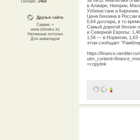
за литр. Аналитики отме
Онлайн:
1468
в Алжире, Нигерии, Мал
Узбекистане и Киргизии.
Цена бензина в России 
Друзья сайта
0,64 доллара, в то время
Сервис +
Самый дорогой бензин п
www.stimeks.kz
и Северной Европы: 1,4
Натяжные потолки
1,56 — в Норвегии, 1,63
Для инвалидов
этом сообщает "Рамблер
https://finance.rambler.r
utm_content=finance_m
=copylink
Эффективная 