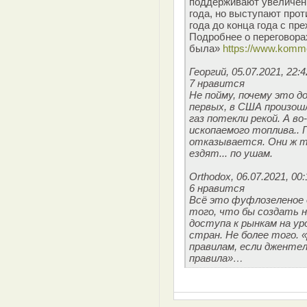
поддерживают увеличени
года, но выступают прот
года до конца года с пр
Подробнее о переговора
была»
https://www.komm
Георгий, 05.07.2021, 22:4
7 нравится
Не пойму, почему это д
первых, в США произош
газ потекли рекой. А в
ископаемого топлива.. 
отказывается. Они ж т
ездят... по ушам.
Orthodox, 06.07.2021, 00:
6 нравится
Всё это фуфлозеленое 
того, что бы создать н
доступа к рынкам на ур
стран. Не более того.
правилам, если дженте
правила»…