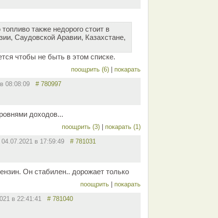
 топливо также недорого стоит в
зии, Саудовской Аравии, Казахстане,
тся чтобы не быть в этом списке.
поощрить (6)
|
покарать
 в 08:08:09
# 780997
ровнями доходов...
поощрить (3)
|
покарать (1)
04.07.2021 в 17:59:49
# 781031
ензин. Он стабилен.. дорожает только
поощрить
|
покарать
2021 в 22:41:41
# 781040