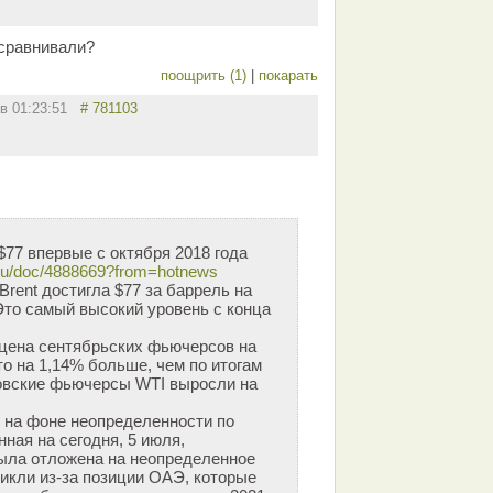
 сравнивали?
поощрить (1)
|
покарать
 в 01:23:51
# 781103
$77 впервые с октября 2018 года
ru/doc/4888669?from=hotnews
rent достигла $77 за баррель на
Это самый высокий уровень с конца
 цена сентябрьских фьючерсов на
Это на 1,14% больше, чем по итогам
овские фьючерсы WTI выросли на
 на фоне неопределенности по
ная на сегодня, 5 июля,
ыла отложена на неопределенное
никли из-за позиции ОАЭ, которые