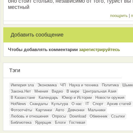
оно стоит столько, независимо от того, турист вы
местный
поощрить
|
п
Добавить сообщение
Чтобы добавлять комментарии
зарeгиcтрирyйтeсь
Тэги
Империя зла
Экономика
ЧП
Наука и техника
Политика
Шымк
Закона.Нет
Мнения
Видео
В мире
Центральная Азия
В Казахстане
Календарь
Юмор и Истории
Новости оружия
HotNews
Скандалы
Культура
О нас
IT
Спорт
Архив статей
Фотоотчёты
Картинки
Авто
Девчонки
Мальчики
Любовь и отношения
Опросы
Download
Обменник
Ссылки
Библиотека
Ядерщик
Блоги
Гостевая