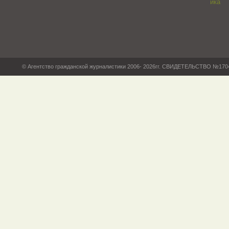
© Агентство гражданской журналистики 2006- 2026гг. СВИДЕТЕЛЬСТВО №17