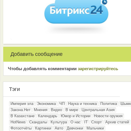
Добавить сообщение
Чтобы добавлять комментарии
зарeгиcтрирyйтeсь
Тэги
Империя зла
Экономика
ЧП
Наука и техника
Политика
Шымк
Закона.Нет
Мнения
Видео
В мире
Центральная Азия
В Казахстане
Календарь
Юмор и Истории
Новости оружия
HotNews
Скандалы
Культура
О нас
IT
Спорт
Архив статей
Фотоотчёты
Картинки
Авто
Девчонки
Мальчики