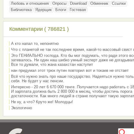
Любовь и отношения
Опросы
Download
Обменник
Ссылки
Библиотека
Ядерщик
Блоги
Гостевая
Комментарии ( 786821 )
А кто напал то, непонятно
Что с планетой не так последнее время, какой-то массовый свист
Это ГЕНИАЛЬНО господа. Кто бы мог подумать, что ради этого вс
затевалось. Ни один наш шибко умный эксперт даже не догадывал
Все то думали, что жана казахстан наступит
нан придумал этот трюк путин повторил вот и токаев не отстает
Всё что нужно знать про наше государство. Надеяться нужно толь
себя. Не будет у нас пенсии.
Интересно - 20 лет 6 670 000 тенге. Получается надо работать с 18
И зарплата должна быть 2 800 000 в месяц, чтобы достичь порога
достаточности. Как много людей в стране получают такую зарплат
Не ну, а что? Круто же! Молодцы!
Экологично