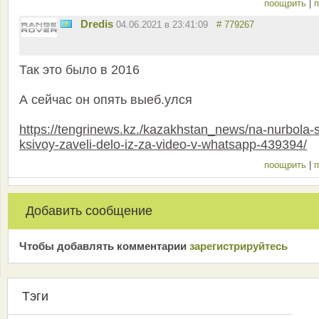
поощрить
|
п
Dredis
04.06.2021 в 23:41:09
# 779267
Так это было в 2016
А сейчас он опять выеб.улся
https://tengrinews.kz./kazakhstan_news/na-nurbola-s
ksivoy-zaveli-delo-iz-za-video-v-whatsapp-439394/
поощрить
|
п
Добавить сообщение
Чтобы добавлять комментарии
зарeгиcтрирyйтeсь
Тэги