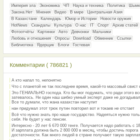
Империя зла
Экономика
ЧП
Наука и техника
Политика
Шымк
Закона.Нет
Мнения
Видео
В мире
Центральная Азия
В Казахстане
Календарь
Юмор и Истории
Новости оружия
HotNews
Скандалы
Культура
О нас
IT
Спорт
Архив статей
Фотоотчёты
Картинки
Авто
Девчонки
Мальчики
Любовь и отношения
Опросы
Download
Обменник
Ссылки
Библиотека
Ядерщик
Блоги
Гостевая
Комментарии ( 786821 )
А кто напал то, непонятно
Что с планетой не так последнее время, какой-то массовый свист
Это ГЕНИАЛЬНО господа. Кто бы мог подумать, что ради этого вс
затевалось. Ни один наш шибко умный эксперт даже не догадывал
Все то думали, что жана казахстан наступит
нан придумал этот трюк путин повторил вот и токаев не отстает
Всё что нужно знать про наше государство. Надеяться нужно толь
себя. Не будет у нас пенсии.
Интересно - 20 лет 6 670 000 тенге. Получается надо работать с 18
И зарплата должна быть 2 800 000 в месяц, чтобы достичь порога
достаточности. Как много людей в стране получают такую зарплат