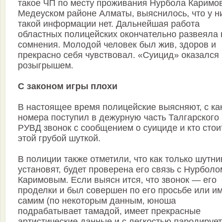
такое ЧП по месту проживания Нурбола Каримо
Медеуском районе Алматы, выяснилось, что у н
такой информации нет. Дальнейшая работа
областных полицейских окончательно развеяла 
сомнения. Молодой человек был жив, здоров и
прекрасно себя чувствовал. «Суицид» оказался
розыгрышем.
С законом игры плохи
В настоящее время полицейские выясняют, с ка
номера поступил в дежурную часть Талгарского
РУВД звонок с сообщением о суициде и кто стои
этой грубой шуткой.
В полиции также отметили, что как только шутни
установят, будет проверена его связь с Нурболо
Каримовым. Если выясн ится, что звонок — его
проделки и был совершен по его просьбе или и
самим (по некоторым данным, юноша
подрабатывает тамадой, имеет прекрасные
артистические данные и с легкостью пародирует