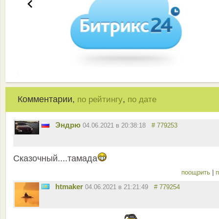
Комментарии,
,
по рейтингу
по дате
Эндрю
04.06.2021 в 20:38:18
# 779253
Сказочный....тамада
поощрить
|
п
htmaker
04.06.2021 в 21:21:49
# 779254