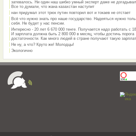
затевалось. Ни один наш шибко умный эксперт даже не догадывал
Все то думали, что жана казахстан наступит
нан придумал этот трюк путин повторил вот и токаев не отстает
Всё что нужно знать про наше государство. Надеяться нужно толь
себя. Не будет у нас пенсии.
Интересно - 20 лет 6 670 000 тенге. Получается надо работать с 18
И зарплата должна быть 2 800 000 в месяц, чтобы достичь порога
достаточности. Как много людей в стране получают такую зарплат
Не ну, а что? Круто же! Молодцы!
Экологично