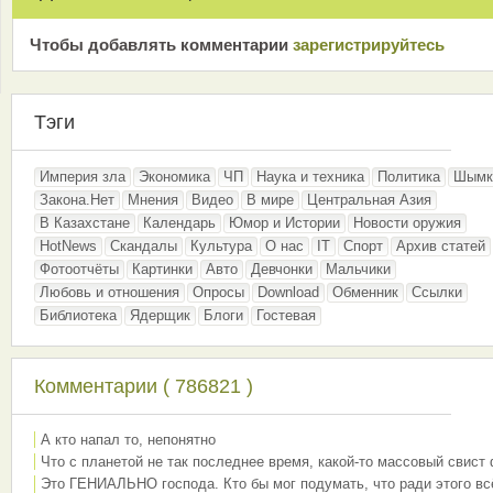
Чтобы добавлять комментарии
зарeгиcтрирyйтeсь
Тэги
Империя зла
Экономика
ЧП
Наука и техника
Политика
Шымк
Закона.Нет
Мнения
Видео
В мире
Центральная Азия
В Казахстане
Календарь
Юмор и Истории
Новости оружия
HotNews
Скандалы
Культура
О нас
IT
Спорт
Архив статей
Фотоотчёты
Картинки
Авто
Девчонки
Мальчики
Любовь и отношения
Опросы
Download
Обменник
Ссылки
Библиотека
Ядерщик
Блоги
Гостевая
Комментарии ( 786821 )
А кто напал то, непонятно
Что с планетой не так последнее время, какой-то массовый свист
Это ГЕНИАЛЬНО господа. Кто бы мог подумать, что ради этого вс