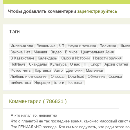
Чтобы добавлять комментарии
зарeгиcтрирyйтeсь
Тэги
Империя зла
Экономика
ЧП
Наука и техника
Политика
Шымк
Закона.Нет
Мнения
Видео
В мире
Центральная Азия
В Казахстане
Календарь
Юмор и Истории
Новости оружия
HotNews
Скандалы
Культура
О нас
IT
Спорт
Архив статей
Фотоотчёты
Картинки
Авто
Девчонки
Мальчики
Любовь и отношения
Опросы
Download
Обменник
Ссылки
Библиотека
Ядерщик
Блоги
Гостевая
Комментарии ( 786821 )
А кто напал то, непонятно
Что с планетой не так последнее время, какой-то массовый свист
Это ГЕНИАЛЬНО господа. Кто бы мог подумать, что ради этого вс