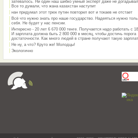
затевалось. Ни один наш шибко умный эксперт даже не догадывал
Все то думали, что жана казахстан наступит
нан придумал этот трюк путин повторил вот и токаев не отстает
Всё что нужно знать про наше государство. Надеяться нужно толь
себя. Не будет у нас пенсии.
Интересно - 20 лет 6 670 000 тенге. Получается надо работать с 18
И зарплата должна быть 2 800 000 в месяц, чтобы достичь порога
достаточности. Как много людей в стране получают такую зарплат
Не ну, а что? Круто же! Молодцы!
Экологично