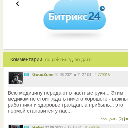
Комментарии,
,
по рейтингу
по дате
GoodZone
02.06.2021 в 11:27:04
# 779015
Всю медицину передают в частные руки... Этим
медикам не стоит ждать ничего хорошего - важны
работники и здоровье граждан, а прибыль... это
нормой становится у нас...
поощрить (2)
|
п
Rebel
02.06.2021 в 12:10:41
# 779025