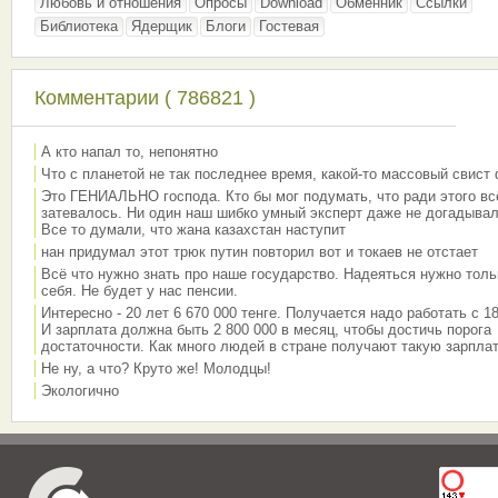
Любовь и отношения
Опросы
Download
Обменник
Ссылки
Библиотека
Ядерщик
Блоги
Гостевая
Комментарии ( 786821 )
А кто напал то, непонятно
Что с планетой не так последнее время, какой-то массовый свист
Это ГЕНИАЛЬНО господа. Кто бы мог подумать, что ради этого вс
затевалось. Ни один наш шибко умный эксперт даже не догадывал
Все то думали, что жана казахстан наступит
нан придумал этот трюк путин повторил вот и токаев не отстает
Всё что нужно знать про наше государство. Надеяться нужно толь
себя. Не будет у нас пенсии.
Интересно - 20 лет 6 670 000 тенге. Получается надо работать с 18
И зарплата должна быть 2 800 000 в месяц, чтобы достичь порога
достаточности. Как много людей в стране получают такую зарплат
Не ну, а что? Круто же! Молодцы!
Экологично