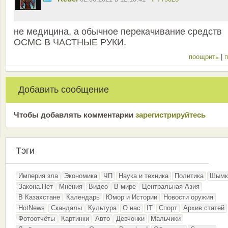
не медицина, а обычное перекачивание средств
ОСМС В ЧАСТНЫЕ РУКИ.
поощрить
|
п
Добавить сообщение
Чтобы добавлять комментарии
зарeгиcтрирyйтeсь
Тэги
Империя зла
Экономика
ЧП
Наука и техника
Политика
Шымк
Закона.Нет
Мнения
Видео
В мире
Центральная Азия
В Казахстане
Календарь
Юмор и Истории
Новости оружия
HotNews
Скандалы
Культура
О нас
IT
Спорт
Архив статей
Фотоотчёты
Картинки
Авто
Девчонки
Мальчики