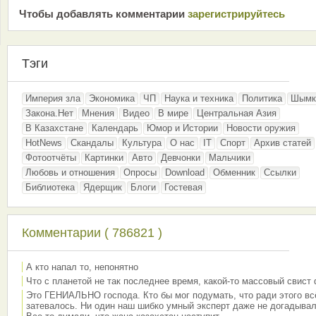
Чтобы добавлять комментарии
зарeгиcтрирyйтeсь
Тэги
Империя зла
Экономика
ЧП
Наука и техника
Политика
Шымк
Закона.Нет
Мнения
Видео
В мире
Центральная Азия
В Казахстане
Календарь
Юмор и Истории
Новости оружия
HotNews
Скандалы
Культура
О нас
IT
Спорт
Архив статей
Фотоотчёты
Картинки
Авто
Девчонки
Мальчики
Любовь и отношения
Опросы
Download
Обменник
Ссылки
Библиотека
Ядерщик
Блоги
Гостевая
Комментарии ( 786821 )
А кто напал то, непонятно
Что с планетой не так последнее время, какой-то массовый свист
Это ГЕНИАЛЬНО господа. Кто бы мог подумать, что ради этого вс
затевалось. Ни один наш шибко умный эксперт даже не догадывал