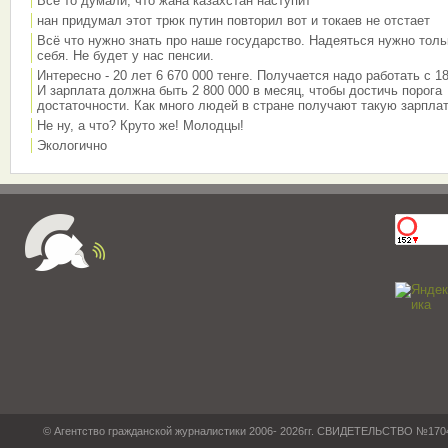
Все то думали, что жана казахстан наступит
нан придумал этот трюк путин повторил вот и токаев не отстает
Всё что нужно знать про наше государство. Надеяться нужно толь
себя. Не будет у нас пенсии.
Интересно - 20 лет 6 670 000 тенге. Получается надо работать с 18
И зарплата должна быть 2 800 000 в месяц, чтобы достичь порога
достаточности. Как много людей в стране получают такую зарплат
Не ну, а что? Круто же! Молодцы!
Экологично
© Агентство гражданской журналистики 2006- 2026гг. СВИДЕТЕЛЬСТВО №17