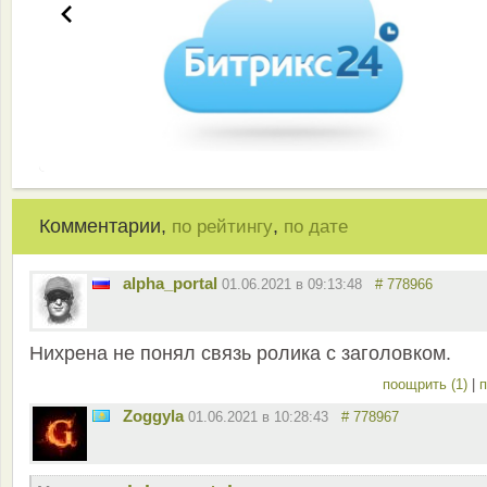
Комментарии,
,
по рейтингу
по дате
alpha_portal
01.06.2021 в 09:13:48
# 778966
Нихрена не понял связь ролика с заголовком.
поощрить (1)
|
п
Zoggyla
01.06.2021 в 10:28:43
# 778967