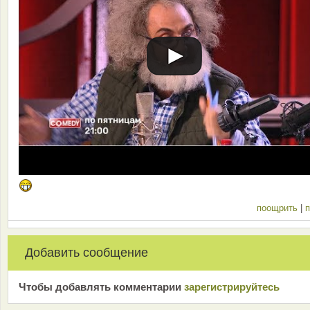
поощрить
|
п
Добавить сообщение
Чтобы добавлять комментарии
зарeгиcтрирyйтeсь