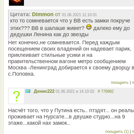
Цитата:
Dimmon
от
01.06.2021 11:10:01
кто то сомневается что у ВВ есть замки покруче
этих??? ВВ в шалаше живет?
далеко ему до
дедушки Ленина как до звезды
Нет конечно,не сомневается. Перед каждым
посещением своих владений он надевает парик,
приклеивает стильные усики и на
правительственном вагоне метро сообщением
Москва -Ленинград добирается к своему дворцу 
с.Поповка.
поощрить
|
п
Денис222
01.06.2021 в 14:10:02
# 778982
Насчёт того, что у Путина есть.. птздят... он реал
проживает на Нурсате...в двушке студио...на 9
этаже...какой нах замок..
поощрить (1)
|
п