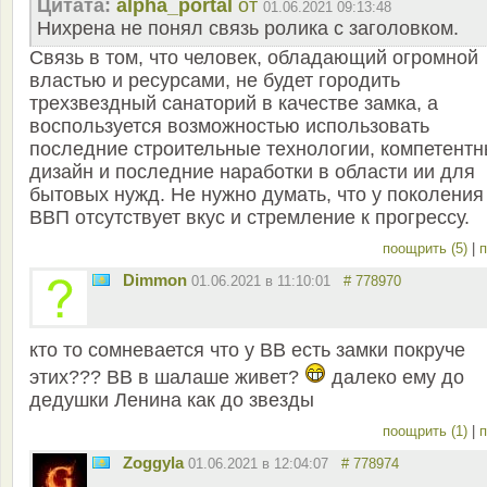
Цитата:
alpha_portal
от
01.06.2021 09:13:48
Нихрена не понял связь ролика с заголовком.
Связь в том, что человек, обладающий огромной
властью и ресурсами, не будет городить
трехзвездный санаторий в качестве замка, а
воспользуется возможностью использовать
последние строительные технологии, компетент
дизайн и последние наработки в области ии для
бытовых нужд. Не нужно думать, что у поколения
ВВП отсутствует вкус и стремление к прогрессу.
поощрить (5)
|
п
Dimmon
01.06.2021 в 11:10:01
# 778970
кто то сомневается что у ВВ есть замки покруче
этих??? ВВ в шалаше живет?
далеко ему до
дедушки Ленина как до звезды
поощрить (1)
|
п
Zoggyla
01.06.2021 в 12:04:07
# 778974