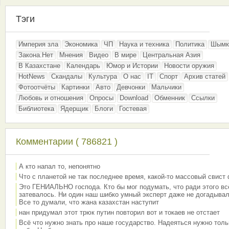
Тэги
Империя зла
Экономика
ЧП
Наука и техника
Политика
Шымк
Закона.Нет
Мнения
Видео
В мире
Центральная Азия
В Казахстане
Календарь
Юмор и Истории
Новости оружия
HotNews
Скандалы
Культура
О нас
IT
Спорт
Архив статей
Фотоотчёты
Картинки
Авто
Девчонки
Мальчики
Любовь и отношения
Опросы
Download
Обменник
Ссылки
Библиотека
Ядерщик
Блоги
Гостевая
Комментарии ( 786821 )
А кто напал то, непонятно
Что с планетой не так последнее время, какой-то массовый свист
Это ГЕНИАЛЬНО господа. Кто бы мог подумать, что ради этого вс
затевалось. Ни один наш шибко умный эксперт даже не догадывал
Все то думали, что жана казахстан наступит
нан придумал этот трюк путин повторил вот и токаев не отстает
Всё что нужно знать про наше государство. Надеяться нужно толь