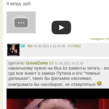
9 млрд. руб
поощрить
|
п
Ал
01.06.2021 в 21:44:39
# 778992
Цитата:
GoodZone
от
01.06.2021 14:21:02
навальному нужно на titus.kz коменты читать - во
где все знают о замках Путина и его "темных
делишках", таких бы фильмов наснимал,
компромата бы насобирал, не отвертеться
.