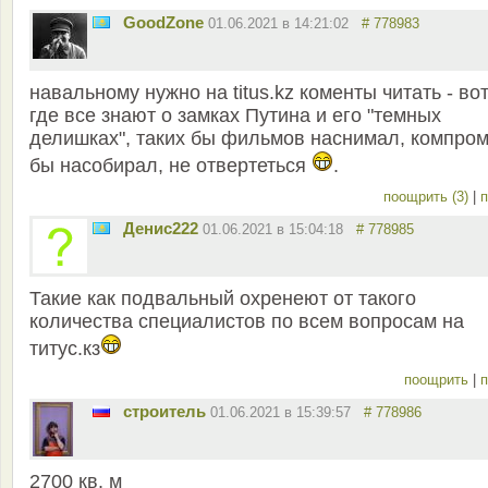
GoodZone
01.06.2021 в 14:21:02
# 778983
навальному нужно на titus.kz коменты читать - во
где все знают о замках Путина и его "темных
делишках", таких бы фильмов наснимал, компро
бы насобирал, не отвертеться
.
поощрить (3)
|
п
Денис222
01.06.2021 в 15:04:18
# 778985
Такие как подвальный охренеют от такого
количества специалистов по всем вопросам на
титус.кз
поощрить
|
п
строитель
01.06.2021 в 15:39:57
# 778986
2700 кв. м