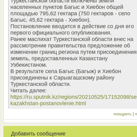
Туркестанской области включены земли
населенных пунктов Багыс и Хиебон общей
площадью 795,62 гектара (750 гектаров - село
Багыс, 45,62 гектара - Хиебон).
Постановление вводится в действие со дня его
первого официального опубликования.
Ранее маслихат Туркестанской области внес на
рассмотрение правительства предложение об
изменении границ региона путем присоединения
земель, предоставленных Казахстану
Узбекистаном.
В результате села Багыс (Багыж) и Хиебон
присоединены к Сарыагашскому району
Туркестанской области.
Читать далее:
https://ru.sputnik.kz/regions/20210525/17152098/se
kazakhstan-postanovlenie.html
поощрить
|
п
Добавить сообщение