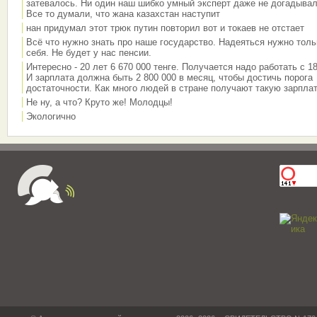
затевалось. Ни один наш шибко умный эксперт даже не догадывал
Все то думали, что жана казахстан наступит
нан придумал этот трюк путин повторил вот и токаев не отстает
Всё что нужно знать про наше государство. Надеяться нужно толь
себя. Не будет у нас пенсии.
Интересно - 20 лет 6 670 000 тенге. Получается надо работать с 18
И зарплата должна быть 2 800 000 в месяц, чтобы достичь порога
достаточности. Как много людей в стране получают такую зарплат
Не ну, а что? Круто же! Молодцы!
Экологично