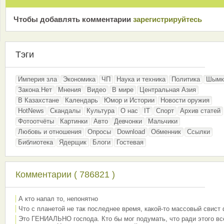
Чтобы добавлять комментарии
зарeгиcтрирyйтeсь
Тэги
Империя зла
Экономика
ЧП
Наука и техника
Политика
Шымк
Закона.Нет
Мнения
Видео
В мире
Центральная Азия
В Казахстане
Календарь
Юмор и Истории
Новости оружия
HotNews
Скандалы
Культура
О нас
IT
Спорт
Архив статей
Фотоотчёты
Картинки
Авто
Девчонки
Мальчики
Любовь и отношения
Опросы
Download
Обменник
Ссылки
Библиотека
Ядерщик
Блоги
Гостевая
Комментарии ( 786821 )
А кто напал то, непонятно
Что с планетой не так последнее время, какой-то массовый свист
Это ГЕНИАЛЬНО господа. Кто бы мог подумать, что ради этого вс