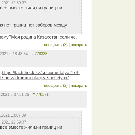
5.2021 12:59:37
все вместе жили,ни границ ни
аз нет границ нет заборов между
очему?Моя родина Казахстан если че.
поощрить (3)
|
покарать
.2021 в 18:48:54
# 778338
.
https://factcheck.kz/socium/statya-174-
d-sud-za-kommentarij-v-socsetyax/
поощрить (2)
|
покарать
5.2021 в 07:31:26
# 778371
.2021 13:07:39
5.2021 12:59:37
все вместе жили,ни границ ни