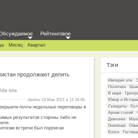
Обсуждаемое
Рейтинговое
ца
Месяц
Квартал
Тэги
кистан продолжают делить
Империя зла
Политика
Шым
Абв
Абв
В мире
Центр
danilov 24 Мая 2021 в 12:34:06
Юмор и Истори
Скандалы
Кул
авершили почти недельные переговоры в
Архив статей
чимых результатов стороны либо не
Девчонки
Мал
чили.
Download
Обм
о итогам встречи был подписан
Блоги
Гостева