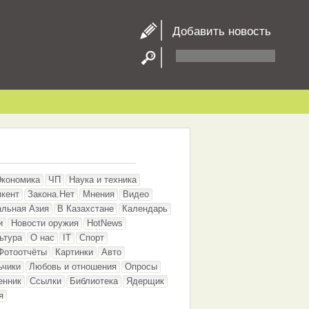
Добавить новость
Экономика
ЧП
Наука и техника
кент
Закона.Нет
Мнения
Видео
альная Азия
В Казахстане
Календарь
и
Новости оружия
HotNews
ьтура
О нас
IT
Спорт
Фотоотчёты
Картинки
Авто
ьчики
Любовь и отношения
Опросы
енник
Ссылки
Библиотека
Ядерщик
я