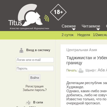
Свежее
Читаемое
2 суток
Неделя
1/2меся
Центральная Азия
Вход в систему
Таджикистан и Узбе
границу
Абв
Печать:
Шрифт:
Делегации республик з
Регистрация
Худжанде.
Забыли пароль?
Однако, каких-либо зна
добились, либо не озву
Известно только, что п
В сети
очередной протокол.