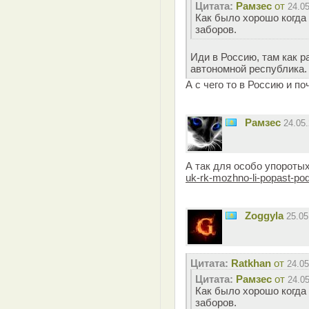
Цитата:
Рамзес
от
24.0
Как было хорошо когда 
заборов.
Иди в Россию, там как р
автономной республика.
А с чего то в Россию и п
Рамзес
24.05
А так для особо упоротых
uk-rk-mozhno-li-popast-po
Zoggyla
25.0
Цитата:
Ratkhan
от
24.05
Цитата:
Рамзес
от
24.0
Как было хорошо когда 
заборов.