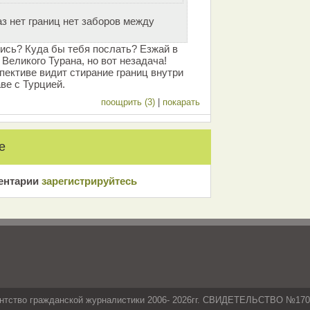
аз нет границ нет заборов между
ись? Куда бы тебя послать? Езжай в
Великого Турана, но вот незадача!
пективе видит стирание границ внутри
ве с Турцией.
поощрить (3)
|
покарать
е
ентарии
зарeгиcтрирyйтeсь
нтство гражданской журналистики 2006- 2026гг. СВИДЕТЕЛЬСТВО №17