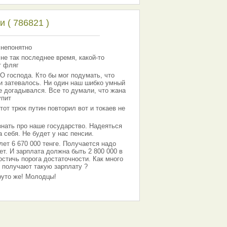
 ( 786821 )
 непонятно
 не так последнее время, какой-то
т фляг
господа. Кто бы мог подумать, что
 и затевалось. Ни один наш шибко умный
е догадывался. Все то думали, что жана
упит
тот трюк путин повторил вот и токаев не
знать про наше государство. Надеяться
 себя. Не будет у нас пенсии.
лет 6 670 000 тенге. Получается надо
ет. И зарплата должна быть 2 800 000 в
остичь порога достаточности. Как много
 получают такую зарплату ?
Круто же! Молодцы!