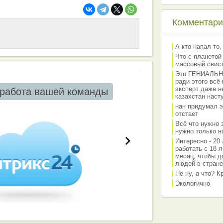
Комментарии
А кто напал то,
Что с планетой
массовый свис
Это ГЕНИАЛЬНО 
ради этого всё
эксперт даже н
работа вашей команды
казахстан наст
нан придумал э
отстает
Всё что нужно 
нужно только на
Интересно - 20 
работать с 18 л
месяц, чтобы д
людей в стране
Не ну, а что? 
Экологично