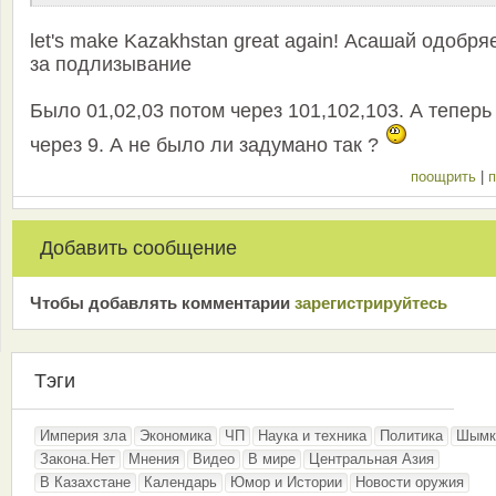
let's make Kazakhstan great again! Асашай одобря
за подлизывание
Было 01,02,03 потом через 101,102,103. А теперь
через 9. А не было ли задумано так ?
поощрить
|
п
Добавить сообщение
Чтобы добавлять комментарии
зарeгиcтрирyйтeсь
Тэги
Империя зла
Экономика
ЧП
Наука и техника
Политика
Шымк
Закона.Нет
Мнения
Видео
В мире
Центральная Азия
В Казахстане
Календарь
Юмор и Истории
Новости оружия