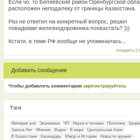
Если чо, то Беляевский район Оренбургской обла
расположен неподалеку от границы Казахстана.
Раз не ответил на конкретный вопрос, решил
повадками железнодорожника похвастать? )))
Кстати, в теме РФ вообще не упоминалась...
поощрить
|
п
Добавить сообщение
Чтобы добавлять комментарии
зарeгиcтрирyйтeсь
Тэги
Империя зла
Экономика
ЧП
Наука и техника
Политика
Шымк
Закона.Нет
Мнения
Видео
В мире
Центральная Азия
В Казахстане
Календарь
Юмор и Истории
Новости оружия