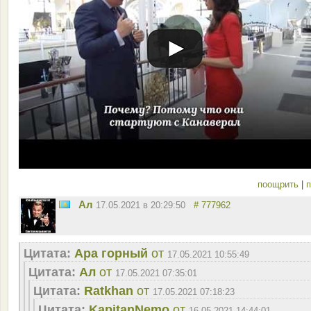
поощрить
|
п
Ал
17.05.2021 в 20:29:50
# 777962
Цитата:
Ара горный
от
17.05.2021 10:55:49
Цитата:
Ал
от
17.05.2021 07:35:01
Цитата:
Ratkhan
от
17.05.2021 07:18:23
Цитата:
KapitanNemo
от
16.05.2021 14:44:01