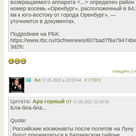
возвращаемого аппарата <...> определен район
номер восемь «Оренбург», расположенный в 64,
км к юго-востоку от города Оренбург», —
уточняется в документах.
Подробнее на РБК:
https://www.rbc.ru/rbcfreenews/607bad7f9a79474b
3d2fc
поощрить
|
п
Ал
17.05.2021 в 22:03:44
# 777971
Цитата:
Ара горный
от
17.05.2021 21:33:55
Бла-бла-бла...
Quote:
Российские космонавты после полетов на Луну
будут приземляться в Беляевском районе