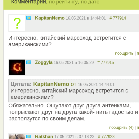
Комментарии,
,
по рейтингу
по дате
KapitanNemo
16.05.2021 в 14:44:01
# 777914
Интересно, китайский марсоход встретится с
американскими?
поощрить
|
п
Zoggyla
16.05.2021 в 16:05:29
# 777915
Цитата:
KapitanNemo
от
16.05.2021 14:44:01
Интересно, китайский марсоход встретится с
американскими?
Обяжательно. Ощупают друг друга антенками,
попрыскают друг на друга какой- нить гадостью и
расползутся по своим делам.
поощрить (4)
|
п
Ratkhan
17.05.2021 в 07:18:23
# 777923