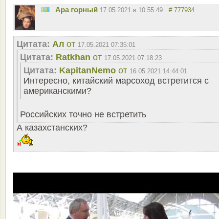
Ара горный
17.05.2021 в 10:55:49
# 777934
Цитата:
Ал
от
17.05.2021 07:35:01
Цитата:
Ratkhan
от
17.05.2021 07:18:23
Цитата:
KapitanNemo
от
16.05.2021 14:44:01
Интересно, китайский марсоход встретится с
американскими?
Российских точно не встретить
А казахстанских?