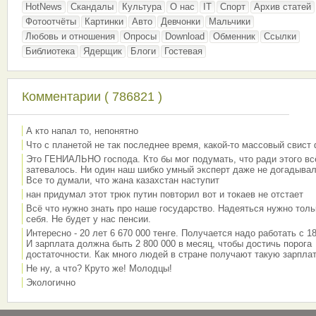
HotNews
Скандалы
Культура
О нас
IT
Спорт
Архив статей
Фотоотчёты
Картинки
Авто
Девчонки
Мальчики
Любовь и отношения
Опросы
Download
Обменник
Ссылки
Библиотека
Ядерщик
Блоги
Гостевая
Комментарии ( 786821 )
А кто напал то, непонятно
Что с планетой не так последнее время, какой-то массовый свист
Это ГЕНИАЛЬНО господа. Кто бы мог подумать, что ради этого вс
затевалось. Ни один наш шибко умный эксперт даже не догадывал
Все то думали, что жана казахстан наступит
нан придумал этот трюк путин повторил вот и токаев не отстает
Всё что нужно знать про наше государство. Надеяться нужно толь
себя. Не будет у нас пенсии.
Интересно - 20 лет 6 670 000 тенге. Получается надо работать с 18
И зарплата должна быть 2 800 000 в месяц, чтобы достичь порога
достаточности. Как много людей в стране получают такую зарплат
Не ну, а что? Круто же! Молодцы!
Экологично