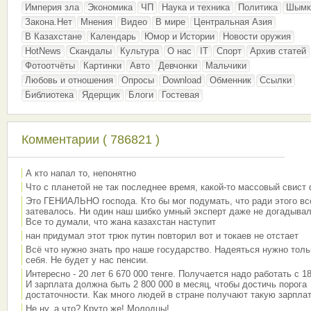
Империя зла
Экономика
ЧП
Наука и техника
Политика
Шымк
Закона.Нет
Мнения
Видео
В мире
Центральная Азия
В Казахстане
Календарь
Юмор и Истории
Новости оружия
HotNews
Скандалы
Культура
О нас
IT
Спорт
Архив статей
Фотоотчёты
Картинки
Авто
Девчонки
Мальчики
Любовь и отношения
Опросы
Download
Обменник
Ссылки
Библиотека
Ядерщик
Блоги
Гостевая
Комментарии ( 786821 )
А кто напал то, непонятно
Что с планетой не так последнее время, какой-то массовый свист
Это ГЕНИАЛЬНО господа. Кто бы мог подумать, что ради этого вс
затевалось. Ни один наш шибко умный эксперт даже не догадывал
Все то думали, что жана казахстан наступит
нан придумал этот трюк путин повторил вот и токаев не отстает
Всё что нужно знать про наше государство. Надеяться нужно толь
себя. Не будет у нас пенсии.
Интересно - 20 лет 6 670 000 тенге. Получается надо работать с 18
И зарплата должна быть 2 800 000 в месяц, чтобы достичь порога
достаточности. Как много людей в стране получают такую зарплат
Не ну, а что? Круто же! Молодцы!