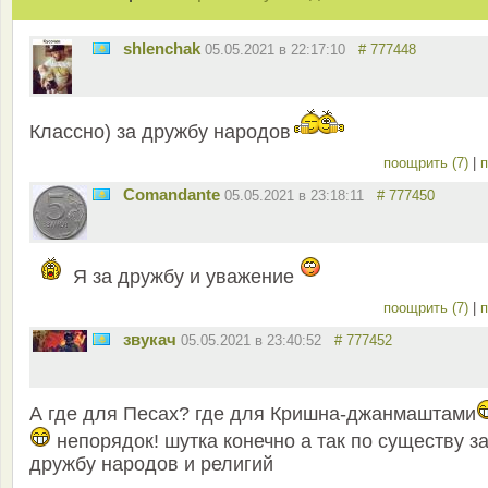
shlenchak
05.05.2021 в 22:17:10
# 777448
Классно) за дружбу народов
поощрить (7)
|
п
Comandante
05.05.2021 в 23:18:11
# 777450
Я за дружбу и уважение
поощрить (7)
|
п
звукач
05.05.2021 в 23:40:52
# 777452
А где для Песах? где для Кришна-джанмаштами
непорядок! шутка конечно а так по существу з
дружбу народов и религий