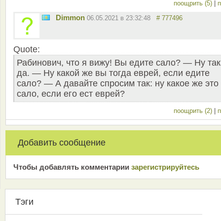
поощрить (5)
|
п
Dimmon
06.05.2021 в 23:32:48
# 777496
Quote:
Рабинович, что я вижу! Вы едите сало? — Ну так
да. — Ну какой же вы тогда еврей, если едите
сало? — А давайте спросим так: ну какое же это
сало, если его ест еврей?
поощрить (2)
|
п
Добавить сообщение
Чтобы добавлять комментарии
зарeгиcтрирyйтeсь
Тэги