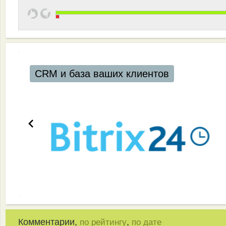
CRM и база ваших клиентов
Комментарии,
,
по рейтингу
по дате