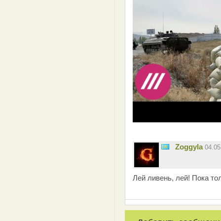
Zoggyla
04.0
Лей ливень, лей! Пока то