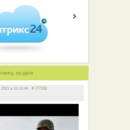
,
йтингу
по дате
5.2021 в 15:10:44
# 777332