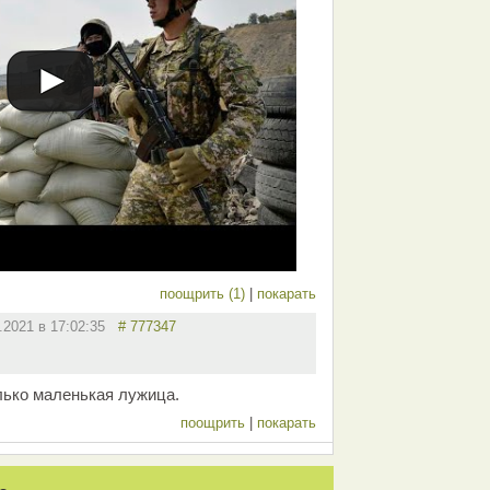
поощрить (1)
|
покарать
5.2021 в 17:02:35
# 777347
лько маленькая лужица.
поощрить
|
покарать