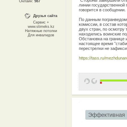
"Стороны завершили отв
Онлайн:
987
линии государственной г
говорится в сообщении.
Друзья сайта
По данным погранведом
Сервис +
комиссии, в состав кот
www.stimeks.kz
двух стран, по осмотру 
Натяжные потолки
находились воинские по
Для инвалидов
Обстановка на границе 
настоящее время "стаби
перестрелки не зафикси
https://tass.ru/mezhdun
Эффективная 