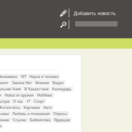
Добавить новость
Экономика
ЧП
Наука и техника
кент
Закона.Нет
Мнения
Видео
альная Азия
В Казахстане
Календарь
и
Новости оружия
HotNews
ьтура
О нас
IT
Спорт
Фотоотчёты
Картинки
Авто
ьчики
Любовь и отношения
Опросы
енник
Ссылки
Библиотека
Ядерщик
я