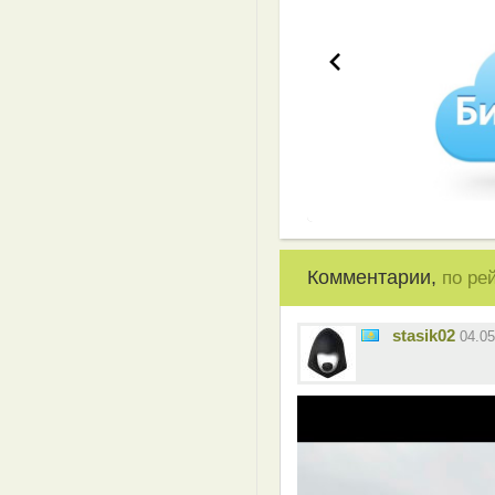
Комментарии,
по ре
stasik02
04.0