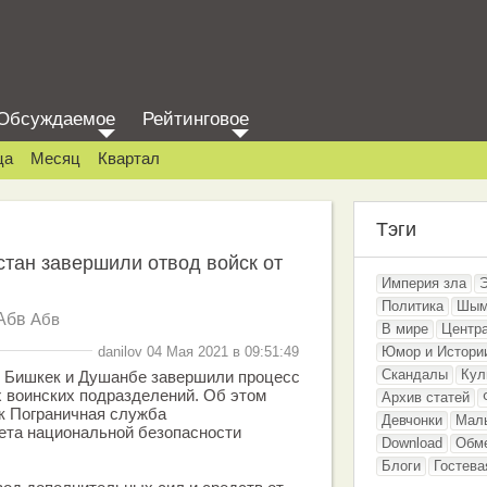
Обсуждаемое
Рейтинговое
ца
Месяц
Квартал
Тэги
стан завершили отвод войск от
Империя зла
Политика
Шым
Абв
Абв
В мире
Центр
danilov 04 Мая 2021 в 09:51:49
Юмор и Истори
Скандалы
Кул
. Бишкек и Душанбе завершили процесс
х воинских подразделений. Об этом
Архив статей
к Пограничная служба
Девчонки
Мал
ета национальной безопасности
Download
Обм
Блоги
Гостева