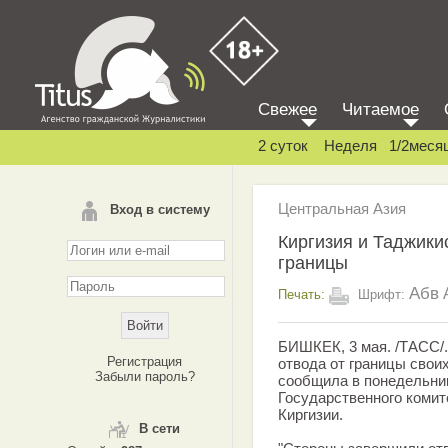
Свежее
Читаемое
2 суток
Неделя
1/2меся
Центральная Азия
Вход в систему
Киргизия и Таджики
границы
Абв
Печать:
Шрифт:
БИШКЕК, 3 мая. /ТАСС/
Регистрация
отвода от границы свои
Забыли пароль?
сообщила в понедельни
Государственного комит
Киргизии.
В сети