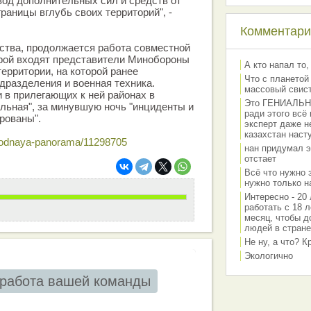
од дополнительных сил и средств от
раницы вглубь своих территорий", -
Комментарии
ства, продолжается работа совместной
орой входят представители Минобороны
А кто напал то,
территории, на которой ранее
Что с планетой
дразделения и военная техника.
массовый свис
и в прилегающих к ней районах в
Это ГЕНИАЛЬНО 
льная", за минувшую ночь "инциденты и
ради этого всё
рованы".
эксперт даже н
казахстан наст
arodnaya-panorama/11298705
нан придумал э
отстает
Всё что нужно 
нужно только на
Интересно - 20 
работать с 18 л
месяц, чтобы д
людей в стране
Не ну, а что? 
Экологично
работа вашей команды