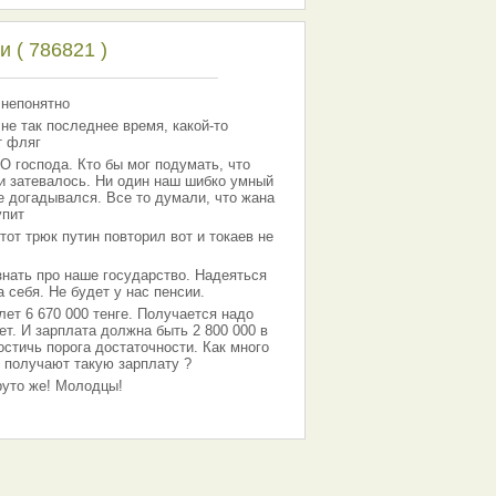
 ( 786821 )
 непонятно
 не так последнее время, какой-то
т фляг
господа. Кто бы мог подумать, что
 и затевалось. Ни один наш шибко умный
е догадывался. Все то думали, что жана
упит
тот трюк путин повторил вот и токаев не
знать про наше государство. Надеяться
 себя. Не будет у нас пенсии.
лет 6 670 000 тенге. Получается надо
ет. И зарплата должна быть 2 800 000 в
остичь порога достаточности. Как много
 получают такую зарплату ?
Круто же! Молодцы!