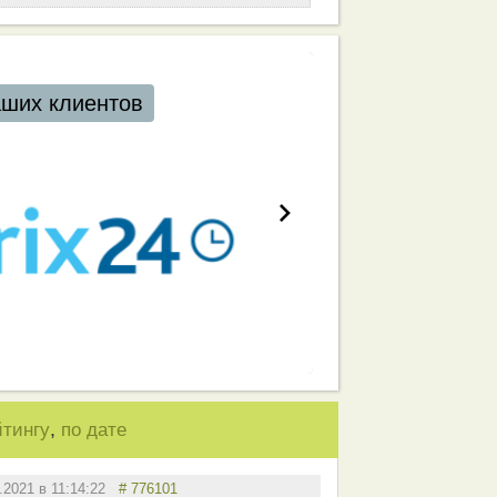
,
йтингу
по дате
4.2021 в 11:14:22
# 776101