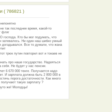
 ( 786821 )
 непонятно
 не так последнее время, какой-то
т фляг
господа. Кто бы мог подумать, что
 и затевалось. Ни один наш шибко умный
е догадывался. Все то думали, что жана
упит
тот трюк путин повторил вот и токаев не
знать про наше государство. Надеяться
 себя. Не будет у нас пенсии.
лет 6 670 000 тенге. Получается надо
ет. И зарплата должна быть 2 800 000 в
остичь порога достаточности. Как много
 получают такую зарплату ?
Круто же! Молодцы!