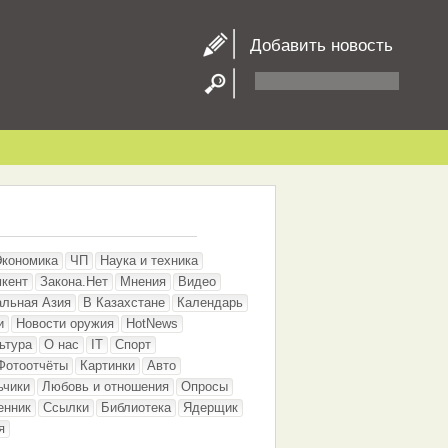
Добавить новость
Экономика
ЧП
Наука и техника
кент
Закона.Нет
Мнения
Видео
альная Азия
В Казахстане
Календарь
и
Новости оружия
HotNews
ьтура
О нас
IT
Спорт
Фотоотчёты
Картинки
Авто
ьчики
Любовь и отношения
Опросы
енник
Ссылки
Библиотека
Ядерщик
я