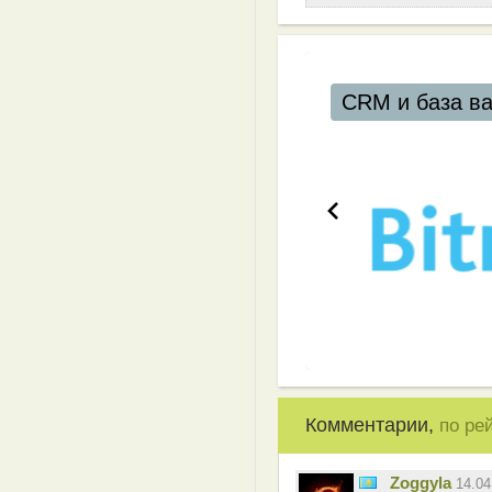
база ваших клиентов
Комментарии,
по ре
Zoggyla
14.0