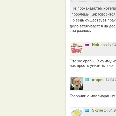
Не проканает,там хотели
проблемы.Как говорится 
Но ведь существует практ
дело затягивается на де
, по разному
Hairless
14.0
Это же арабы! В сумму ис
них просто унизительно.
старик
14.04
Говорили о миллиардных 
Skype
14.04.