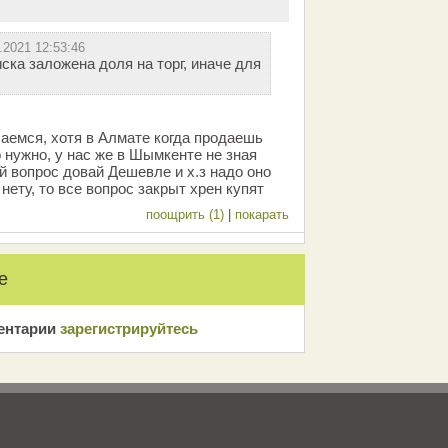
.2021 12:53:46
ска заложена доля на торг, иначе для
чаемся, хотя в Алмате когда продаешь
 нужно, у нас же в Шымкенте не зная
й вопрос довай Дешевле и х.з надо оно
нету, то все вопрос закрыт хрен купят
поощрить (1)
|
покарать
е
ентарии
зарeгиcтрирyйтeсь