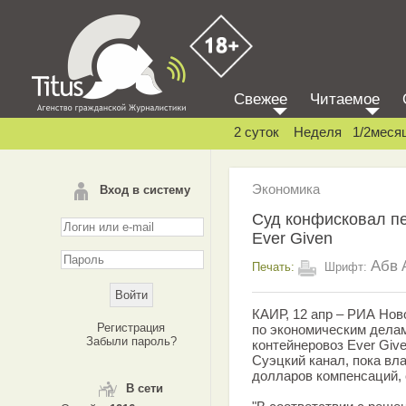
Свежее
Читаемое
2 суток
Неделя
1/2меся
Экономика
Вход в систему
Суд конфисковал п
Ever Given
Абв
Печать:
Шрифт:
КАИР, 12 апр – РИА Нов
Регистрация
по экономическим дела
Забыли пароль?
контейнеровоз Ever Giv
Суэцкий канал, пока вл
долларов компенсаций, 
В сети