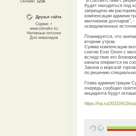
"В соответствии с реше
Онлайн:
1216
будет находиться под к
запрещено им распоряжа
компенсации администра
Друзья сайта
миллионов долларов", -
Сервис +
осведомленные источни
www.stimeks.kz
Натяжные потолки
Планируется, что экипа
Для инвалидов
вторник утром.
Сумма компенсации вкл
снятие Ever Given с мел
вследствие его блокиро
канала опирается на со
Закона о морской торг
по решению специальног
Глава администрации Су
очередь сообщил газете
инцидента будут оглаше
https://ria.ru/20210413/s