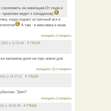
 сэкономить на навигации.От сюда и
- кроилово ведет к попадалову.
ика, когда подают встречный иск и
сятилетия
А там - и максимка и ишак
поощрить
|
покарать
4.2021 в 12:53:46
# 776120
ка заложена доля на торг, иначе для
поощрить (1)
|
покарать
.2021 в 19:27:51
# 776159
убытках. Треп?
поощрить
|
покарать
2021 в 19:55:36
# 776165