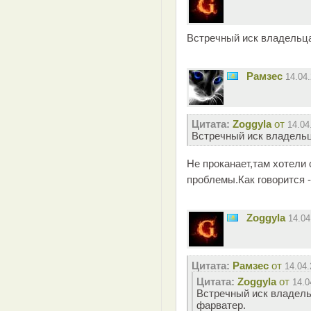
Встречный иск владельц
Рамзес
14.04
Цитата:
Zoggyla
от
14.04
Встречный иск владельц
Не проканает,там хотели 
проблемы.Как говорится -
Zoggyla
14.0
Цитата:
Рамзес
от
14.04.
Цитата:
Zoggyla
от
14.0
Встречный иск владел
фарватер.