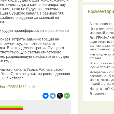
нием суда судно будет конфисковано и
онтролем суда, а компании-оператору
ться , пока не будут выплачены
Комментарии
ции Суэцкого канала в размере 900
 сообщило издание со ссылкой на
ки.
А кто напал то,
Что с планетой
ж судна проинформируют о решении во
массовый свис
Это ГЕНИАЛЬНО 
ючает затраты администрации на
ради этого всё
и, ремонт судна, потери канала
эксперт даже н
вки. В иске администрация Суэцкого
казахстан наст
ответствующую статью египетского
нан придумал э
овле, разрешающую конфисковать судно
отстает
о суда.
Всё что нужно 
нужно только на
эцкого канала Усама Рабиа в свою
Интересно - 20 
 Youm7, что результаты расследования
работать с 18 л
ны в четверг.
месяц, чтобы д
людей в стране
udno-1728031362.html
Не ну, а что? 
Экологично