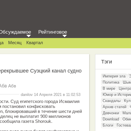
Обсуждаемое
Рейтинговое
ца
Месяц
Квартал
Тэги
ерекрывшее Суэцкий канал судно
Империя зла
Политика
Шым
Абв
Абв
В мире
Центр
danilov 14 Апреля 2021 в 11:02:53
Юмор и Истори
Скандалы
Кул
ости. Суд египетского города Исмаилия
м постановил конфисковать
Архив статей
en, блокировавший в течение шести дней
Девчонки
Мал
аделец не выплатит 900 миллионов
Download
Обм
сообщила газета Shorouk.
Блоги
Гостева