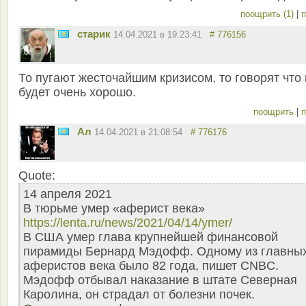
поощрить (1)
|
п
старик
14.04.2021 в 19:23:41
# 776156
То пугают жесточайшим кризисом, то говорят что
будет очень хорошо.
поощрить
|
п
Ал
14.04.2021 в 21:08:54
# 776176
Quote:
14 апреля 2021
В тюрьме умер «аферист века»
https://lenta.ru/news/2021/04/14/ymer/
В США умер глава крупнейшей финансовой
пирамиды Бернард Мэдофф. Одному из главны
аферистов века было 82 года, пишет CNBC.
Мэдофф отбывал наказание в штате Северная
Каролина, он страдал от болезни почек.