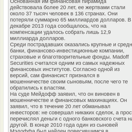
Основанная им финансовая пирамида
действовала более 20 лет, ее жертвами стали
около 37 тысяч человек в 136 странах. Они
потеряли суммарно 65 миллиардов долларов. В
декабре 2013 года сообщалось, что на
компенсации удалось собрать лишь 12,9
миллиарда долларов.
Среди пострадавших оказались крупные и сред
банки, финансово-инвестиционные компании,
страховые и благотворительные фонды. Madoff
Securities считался одним из самых надежных
финансовых институтов. Согласно одной из
версий, сам финансист признался в
мошенничестве своим сыновьям, после чего те
обратились к властям.
На суде Мейдофф заявил, что он виновен в
мошенничестве и финансовых махинациях. Он
заявил, что в течение 20 лет обманывал
инвесторов: не совершал никаких сделок, а прос
перечислял деньги с одного банковского счета н
другой. В конце 2010 года один из сыновей
Мэдоффа был найден повесившимся в