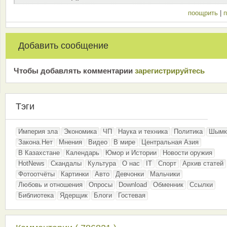
поощрить
|
п
Добавить сообщение
Чтобы добавлять комментарии
зарeгиcтрирyйтeсь
Тэги
Империя зла
Экономика
ЧП
Наука и техника
Политика
Шымк
Закона.Нет
Мнения
Видео
В мире
Центральная Азия
В Казахстане
Календарь
Юмор и Истории
Новости оружия
HotNews
Скандалы
Культура
О нас
IT
Спорт
Архив статей
Фотоотчёты
Картинки
Авто
Девчонки
Мальчики
Любовь и отношения
Опросы
Download
Обменник
Ссылки
Библиотека
Ядерщик
Блоги
Гостевая