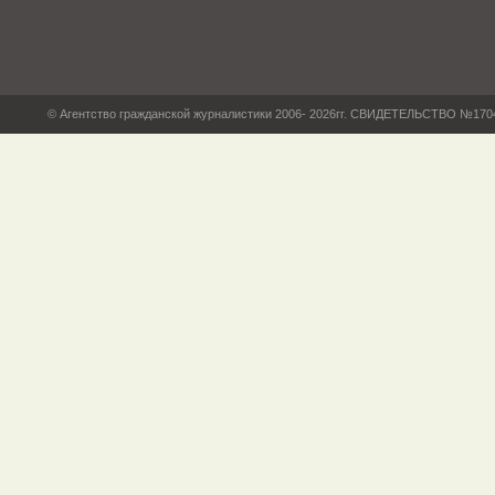
© Агентство гражданской журналистики 2006- 2026гг. СВИДЕТЕЛЬСТВО №17