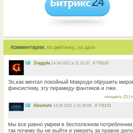
Комментарии,
,
по рейтингу
по дате
Zoggyla
14.04.2021 в 11:20:32
# 776103
Эх,как мечтал покойный Мавроди обрушить миро
финсистему, эту пирамиду фантиков и лжи.
поощрить (2)
|
п
Absolute
14.04.2021 в 15:28:08
# 776133
Мы все равно умрем в бесполезном потреблении
так почему бы не выйти и умереть за правое дел