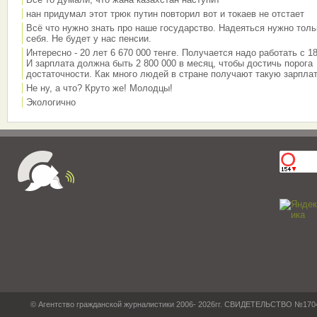
нан придумал этот трюк путин повторил вот и токаев не отстает
Всё что нужно знать про наше государство. Надеяться нужно толь
себя. Не будет у нас пенсии.
Интересно - 20 лет 6 670 000 тенге. Получается надо работать с 18
И зарплата должна быть 2 800 000 в месяц, чтобы достичь порога
достаточности. Как много людей в стране получают такую зарплат
Не ну, а что? Круто же! Молодцы!
Экологично
© Агентство гражданской журналистики 2006- 2026гг. СВИДЕТЕЛЬСТВО №17