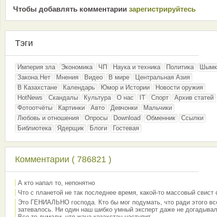
Чтобы добавлять комментарии
зарeгиcтрирyйтeсь
Тэги
Империя зла
Экономика
ЧП
Наука и техника
Политика
Шымк
Закона.Нет
Мнения
Видео
В мире
Центральная Азия
В Казахстане
Календарь
Юмор и Истории
Новости оружия
HotNews
Скандалы
Культура
О нас
IT
Спорт
Архив статей
Фотоотчёты
Картинки
Авто
Девчонки
Мальчики
Любовь и отношения
Опросы
Download
Обменник
Ссылки
Библиотека
Ядерщик
Блоги
Гостевая
Комментарии ( 786821 )
А кто напал то, непонятно
Что с планетой не так последнее время, какой-то массовый свист
Это ГЕНИАЛЬНО господа. Кто бы мог подумать, что ради этого вс
затевалось. Ни один наш шибко умный эксперт даже не догадывал
Все то думали, что жана казахстан наступит