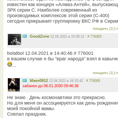
известен как концерн «Алмаз-Антей», выпускаю
ЗРК серии С. Наиболее современный из
производимых комплексов этой серии (С-400)
сегодня прикрывает группировку ВКС РФ в Сирии
поощрить (1)
|
п
GoodZone
12.04.2021 в 15:00:12
# 776003
bolatbol 12.04.2021 в 14:40:46 # 776001
в вашем случае я бы "враг народа" взял в кавычк
...
поощрить (1)
|
п
Маке0912
12.04.2021 в 16:33:42
# 776005
забанен до 06.01.2030 09:46:38
Не знаю . День космонавтики это прекрасно.
Но для меня он ассоциируется как день рождени
моей покойной мамы.
Совпал праздник.