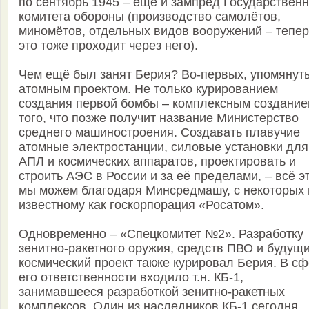
по сентябрь 1945 – ещё и зампред Государственн
комитета обороны (производство самолётов,
миномётов, отдельных видов вооружений – тепер
это тоже проходит через него).
Чем ещё был занят Берия? Во-первых, упомянут
атомным проектом. Не только курированием
создания первой бомбы – комплексным создани
того, что позже получит название Министерство
среднего машиностроения. Создавать плавучие
атомные электростанции, силовые установки для
АПЛ и космических аппаратов, проектировать и
строить АЭС в России и за её пределами, – всё э
мы можем благодаря Минсредмашу, с некоторых 
известному как госкорпорация «Росатом».
Одновременно – «Спецкомитет №2». Разработку
зенитно-ракетного оружия, средств ПВО и будущ
космический проект также курировал Берия. В с
его ответственности входило т.н. КБ-1,
занимавшееся разработкой зенитно-ракетных
комплексов. Один из наследников КБ-1 сегодня