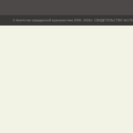
© Агентство гражданской журналистики 2006- 2026гг. СВИДЕТЕЛЬСТВО №17