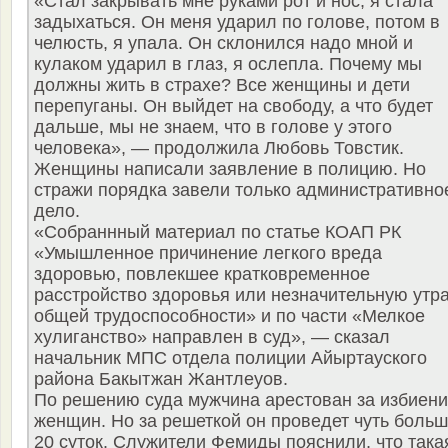
«Стал закрывать мне руками рот и нос, я стала
задыхаться. Он меня ударил по голове, потом в
челюсть, я упала. Он склонился надо мной и
кулаком ударил в глаз, я ослепла. Почему мы
должны жить в страхе? Все женщины и дети
перепуганы. Он выйдет на свободу, а что будет
дальше, мы не знаем, что в голове у этого
человека», — продолжила Любовь Товстик.
Женщины написали заявление в полицию. Но
стражи порядка завели только административно
дело.
«Собраннный материал по статье КОАП РК
«Умышленное причинение легкого вреда
здоровью, повлекшее кратковременное
расстройство здоровья или незначительную утр
общей трудоспособности» и по части «Мелкое
хулиганство» направлен в суд», — сказал
начальник МПС отдела полиции Айыртауского
района Бакытжан Жантлеуов.
По решению суда мужчина арестован за избиен
женщин. Но за решеткой он проведет чуть боль
20 суток. Служители Фемиды пояснили, что така