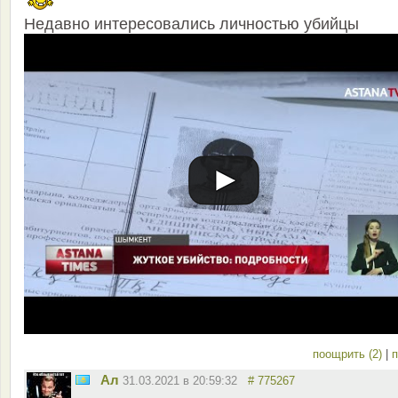
Недавно интересовались личностью убийцы
поощрить (2)
|
п
Ал
31.03.2021 в 20:59:32
# 775267