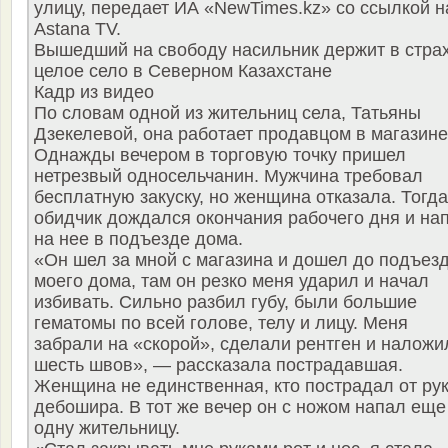
улицу, передает ИА «NewTimes.kz» со ссылкой н
Astana TV.
Вышедший на свободу насильник держит в стра
целое село в Северном Казахстане
Кадр из видео
По словам одной из жительниц села, Татьяны
Дзекелевой, она работает продавцом в магазине
Однажды вечером в торговую точку пришел
нетрезвый односельчанин. Мужчина требовал
бесплатную закуску, но женщина отказала. Тогда
обидчик дождался окончания рабочего дня и на
на нее в подъезде дома.
«Он шел за мной с магазина и дошел до подъез
моего дома, там он резко меня ударил и начал
избивать. Сильно разбил губу, были большие
гематомы по всей голове, телу и лицу. Меня
забрали на «скорой», сделали рентген и наложи
шесть швов», — рассказала пострадавшая.
Женщина не единственная, кто пострадал от ру
дебошира. В тот же вечер он с ножом напал еще
одну жительницу.