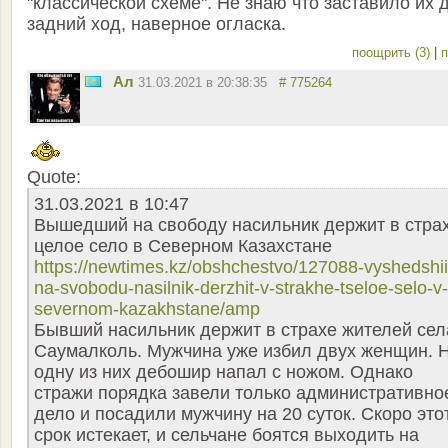
"классической схеме". Не знаю что заставило их 
задний ход, наверное огласка.
поощрить (3)
|
п
Ал
31.03.2021 в 20:38:35
# 775264
Quote:
31.03.2021 в 10:47
Вышедший на свободу насильник держит в стра
целое село в Северном Казахстане
https://newtimes.kz/obshchestvo/127088-vyshedshii
na-svobodu-nasilnik-derzhit-v-strakhe-tseloe-selo-v-
severnom-kazakhstane/amp
Бывший насильник держит в страхе жителей сел
Саумалколь. Мужчина уже избил двух женщин. 
одну из них дебошир напал с ножом. Однако
стражи порядка завели только административно
дело и посадили мужчину на 20 суток. Скоро это
срок истекает, и сельчане боятся выходить на