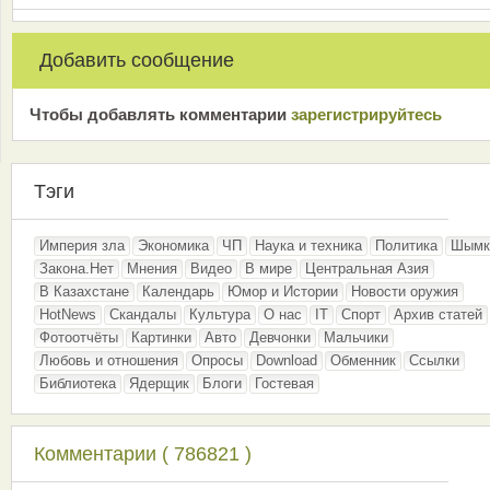
Добавить сообщение
Чтобы добавлять комментарии
зарeгиcтрирyйтeсь
Тэги
Империя зла
Экономика
ЧП
Наука и техника
Политика
Шымк
Закона.Нет
Мнения
Видео
В мире
Центральная Азия
В Казахстане
Календарь
Юмор и Истории
Новости оружия
HotNews
Скандалы
Культура
О нас
IT
Спорт
Архив статей
Фотоотчёты
Картинки
Авто
Девчонки
Мальчики
Любовь и отношения
Опросы
Download
Обменник
Ссылки
Библиотека
Ядерщик
Блоги
Гостевая
Комментарии ( 786821 )