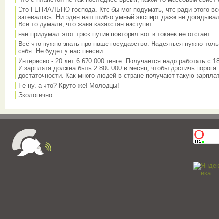
Это ГЕНИАЛЬНО господа. Кто бы мог подумать, что ради этого вс
затевалось. Ни один наш шибко умный эксперт даже не догадывал
Все то думали, что жана казахстан наступит
нан придумал этот трюк путин повторил вот и токаев не отстает
Всё что нужно знать про наше государство. Надеяться нужно толь
себя. Не будет у нас пенсии.
Интересно - 20 лет 6 670 000 тенге. Получается надо работать с 18
И зарплата должна быть 2 800 000 в месяц, чтобы достичь порога
достаточности. Как много людей в стране получают такую зарплат
Не ну, а что? Круто же! Молодцы!
Экологично