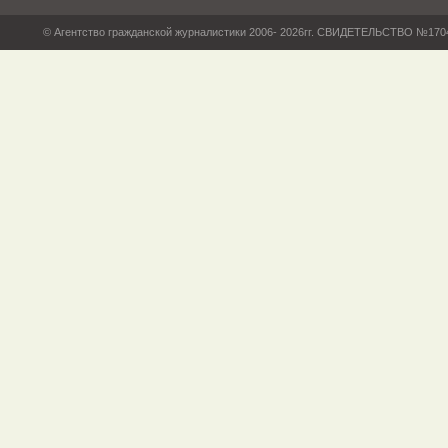
© Агентство гражданской журналистики 2006- 2026гг. СВИДЕТЕЛЬСТВО №17