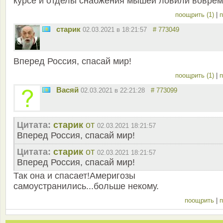
курсе и отделы снабжения мышей ловили воврем
поощрить (1)
|
п
старик
02.03.2021 в 18:21:57
# 773049
Вперед Россия, спасай мир!
поощрить (1)
|
п
Васяй
02.03.2021 в 22:21:28
# 773099
Цитата:
старик
от
02.03.2021 18:21:57
Вперед Россия, спасай мир!
Цитата:
старик
от
02.03.2021 18:21:57
Вперед Россия, спасай мир!
Так она и спасает!Америгозы
самоустранились...больше некому.
поощрить
|
п