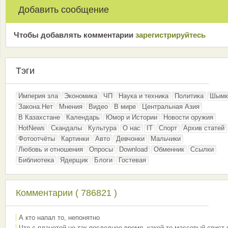
Добавить сообщение
Чтобы добавлять комментарии
зарeгиcтрирyйтeсь
Тэги
Империя зла
Экономика
ЧП
Наука и техника
Политика
Шымк
Закона.Нет
Мнения
Видео
В мире
Центральная Азия
В Казахстане
Календарь
Юмор и Истории
Новости оружия
HotNews
Скандалы
Культура
О нас
IT
Спорт
Архив статей
Фотоотчёты
Картинки
Авто
Девчонки
Мальчики
Любовь и отношения
Опросы
Download
Обменник
Ссылки
Библиотека
Ядерщик
Блоги
Гостевая
Комментарии ( 786821 )
А кто напал то, непонятно
Что с планетой не так последнее время, какой-то массовый свист