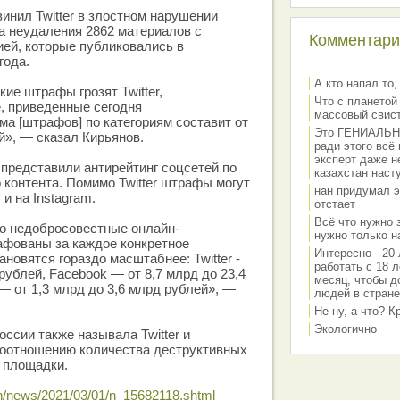
инил Twitter в злостном нарушении
за неудаления 2862 материалов с
Комментарии
ей, которые публиковались в
года.
А кто напал то,
кие штрафы грозят Twitter,
Что с планетой
, приведенные сегодня
массовый свис
ма [штрафов] по категориям составит от
Это ГЕНИАЛЬНО 
й», — сказал Кирьянов.
ради этого всё
эксперт даже н
 представили антирейтинг соцсетей по
казахстан наст
 контента. Помимо Twitter штрафы могут
нан придумал э
 и на Instagram.
отстает
Всё что нужно 
то недобросовестные онлайн-
нужно только на
фованы за каждое конкретное
Интересно - 20 
новятся гораздо масштабнее: Twitter -
работать с 18 л
 рублей, Facebook — от 8,7 млрд до 23,4
месяц, чтобы д
— от 1,3 млрд до 3,6 млрд рублей», —
людей в стране
Не ну, а что? 
Экологично
ссии также называла Twitter и
соотношению количества деструктивных
 площадки.
ch/news/2021/03/01/n_15682118.shtml