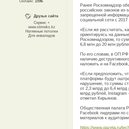
Онлайн:
1596
Ранее Роскомнадзор обв
российских законов из-
запрещенной информаци
Друзья сайта
социальной сети с 2017 
Сервис +
www.stimeks.kz
«Если же рассчитать, ка
Натяжные потолки
ориентируясь на данные
Для инвалидов
Роскомнадзором, то сум
6,8 млн до 20 млн рубле
По его словам, в ОП РФ
наличию деструктивного
наложить и на Facebook,
«Если предположить, ч
платформы будут оштра
нарушение, то суммы ста
от 2,3 млрд до 6,4 млрд
млрд рублей, Instagram 
отметил Кирьянов.
Общественная палата Ро
Facebook лидерами по 
материалов к аудитории
https://www.gazeta.ru/te