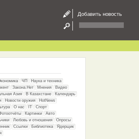
Добавить новость
Экономика
ЧП
Наука и техника
кент
Закона.Нет
Мнения
Видео
альная Азия
В Казахстане
Календарь
и
Новости оружия
HotNews
ьтура
О нас
IT
Спорт
Фотоотчёты
Картинки
Авто
ьчики
Любовь и отношения
Опросы
енник
Ссылки
Библиотека
Ядерщик
я