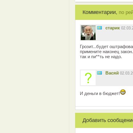
Комментарии,
по ре
старик
02.03
Грозит...будет оштрафован
примените наконец закон.
так и пи**ть не надо.
Васяй
02.03.
И деньги в бюджет!
Добавить сообщени