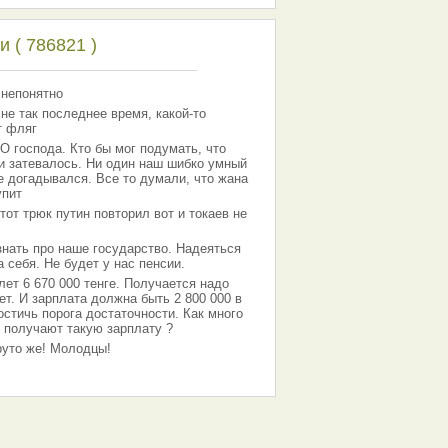
 ( 786821 )
 непонятно
 не так последнее время, какой-то
т фляг
господа. Кто бы мог подумать, что
 и затевалось. Ни один наш шибко умный
е догадывался. Все то думали, что жана
упит
тот трюк путин повторил вот и токаев не
знать про наше государство. Надеяться
 себя. Не будет у нас пенсии.
лет 6 670 000 тенге. Получается надо
ет. И зарплата должна быть 2 800 000 в
остичь порога достаточности. Как много
 получают такую зарплату ?
Круто же! Молодцы!