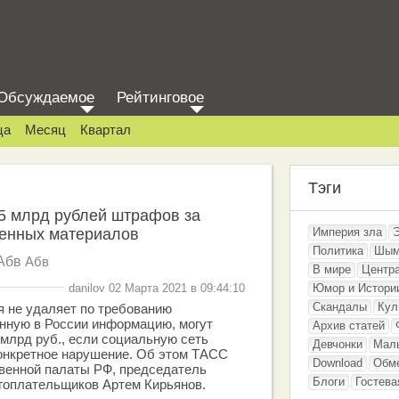
Обсуждаемое
Рейтинговое
ца
Месяц
Квартал
Тэги
3,5 млрд рублей штрафов за
енных материалов
Империя зла
Политика
Шым
Абв
Абв
В мире
Центр
danilov 02 Марта 2021 в 09:44:10
Юмор и Истори
Скандалы
Кул
ая не удаляет по требованию
нную в России информацию, могут
Архив статей
 млрд руб., если социальную сеть
Девчонки
Мал
онкретное нарушение. Об этом ТАСС
Download
Обм
венной палаты РФ, председатель
Блоги
Гостева
гоплательщиков Артем Кирьянов.