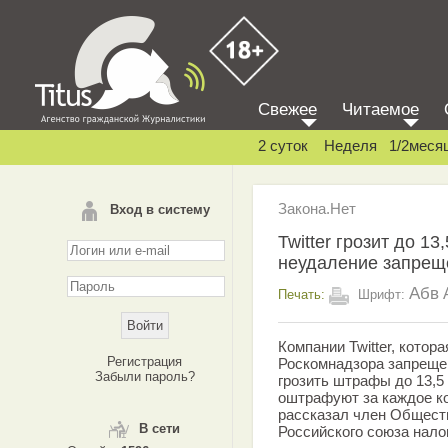
Свежее
Читаемое
2 суток
Неделя
1/2меся
Закона.Нет
Вход в систему
Twitter грозит до 1
неудаление запрещ
Абв
Печать:
Шрифт:
Компании Twitter, котор
Регистрация
Роскомнадзора запреще
Забыли пароль?
грозить штрафы до 13,5
оштрафуют за каждое к
рассказал член Общест
В сети
Российского союза нало