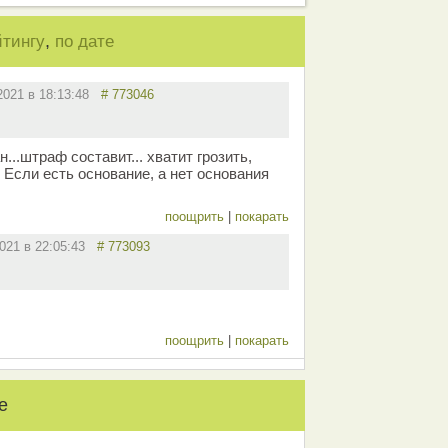
,
йтингу
по дате
.2021 в 18:13:48
# 773046
...штраф составит... хватит грозить,
 Если есть основание, а нет основания
поощрить
|
покарать
2021 в 22:05:43
# 773093
поощрить
|
покарать
е