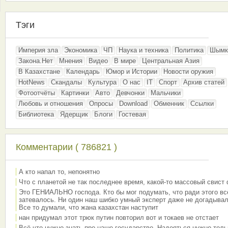
Тэги
Империя зла
Экономика
ЧП
Наука и техника
Политика
Шымк
Закона.Нет
Мнения
Видео
В мире
Центральная Азия
В Казахстане
Календарь
Юмор и Истории
Новости оружия
HotNews
Скандалы
Культура
О нас
IT
Спорт
Архив статей
Фотоотчёты
Картинки
Авто
Девчонки
Мальчики
Любовь и отношения
Опросы
Download
Обменник
Ссылки
Библиотека
Ядерщик
Блоги
Гостевая
Комментарии ( 786821 )
А кто напал то, непонятно
Что с планетой не так последнее время, какой-то массовый свист
Это ГЕНИАЛЬНО господа. Кто бы мог подумать, что ради этого вс
затевалось. Ни один наш шибко умный эксперт даже не догадывал
Все то думали, что жана казахстан наступит
нан придумал этот трюк путин повторил вот и токаев не отстает
Всё что нужно знать про наше государство. Надеяться нужно толь