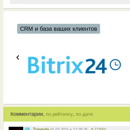
аших клиентов
Комментарии,
,
по рейтингу
по дате
Zoggyla
01.03.2021 в 12:28:35
# 773001