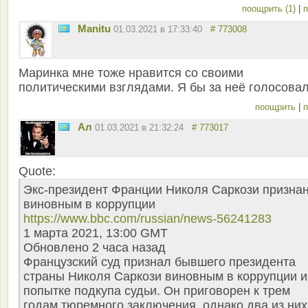
поощрить (1)
|
п
Manitu
01.03.2021 в 17:33:40
# 773008
Маринка мне тоже нравится со своими
политическими взглядами. Я бы за неё голосовал
поощрить
|
п
Ал
01.03.2021 в 21:32:24
# 773017
Quote:
Экс-президент Франции Николя Саркози призна
виновным в коррупции
https://www.bbc.com/russian/news-56241283
1 марта 2021, 13:00 GMT
Обновлено 2 часа назад
Французский суд признал бывшего президента
страны Николя Саркози виновным в коррупции и
попытке подкупа судьи. Он приговорен к трем
годам тюремного заключения, однако два из них