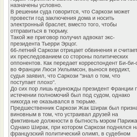
назначены условно.
В решении суда говорится, что Саркози может
провести год заключения дома и носить
электронный браслет, вместо того, чтобы
отправиться в тюрьму.
Такой же приговор получил адвокат экс-
президента Тьерри Эрцог.
66-летний Саркози отрицает обвинения и считае
их преследованием со стороны политических
оппонентов. Как передает корреспондент Би-би-
во Франции Люси Уильямсон, вынося вердикт,
судья заявил, что Саркози "знал о том, что
поступает плохо".
До сих пор лишь единожды президент Франции 
истечении полномочий был под судом, однако
никогда не оказывался в тюрьме.
Предшественник Саркози Жак Ширак был призн
виновным в том, что устраивал друзей на
фиктивные должности в бытность мэром Парижа
Однако Ширак, при котором Саркози поднялся н
французский политический олимп, в судебном