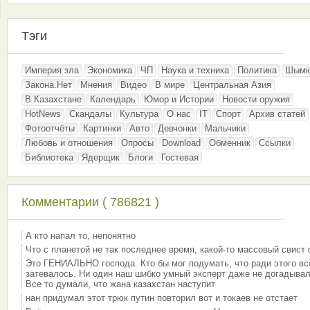
Тэги
Империя зла
Экономика
ЧП
Наука и техника
Политика
Шымк
Закона.Нет
Мнения
Видео
В мире
Центральная Азия
В Казахстане
Календарь
Юмор и Истории
Новости оружия
HotNews
Скандалы
Культура
О нас
IT
Спорт
Архив статей
Фотоотчёты
Картинки
Авто
Девчонки
Мальчики
Любовь и отношения
Опросы
Download
Обменник
Ссылки
Библиотека
Ядерщик
Блоги
Гостевая
Комментарии ( 786821 )
А кто напал то, непонятно
Что с планетой не так последнее время, какой-то массовый свист
Это ГЕНИАЛЬНО господа. Кто бы мог подумать, что ради этого вс
затевалось. Ни один наш шибко умный эксперт даже не догадывал
Все то думали, что жана казахстан наступит
нан придумал этот трюк путин повторил вот и токаев не отстает