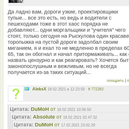
Да ладно вам, дороги узкие, проектировщики
тупые... все это есть, но ведь и водители с
пешеходами тоже в этот хаос порядка не
добавляют... одни моргальщики и "учителя" чего
стоят, только сегодня на Рыскулова один красаве
торопыжка на пустой дороге задолбал своим
миганием, я и ехал то не медленно в пределах 60
65, так он обогнал и начал притормаживать... как 
назвать цензурно и как реагировать? Хочется быт
законопослушным и вежливым, но не всегда
получается из-за таких ситуаций...
поощрить
|
п
AleksX
18.02.2021 в 12:23:50
# 772283
Цитата:
DuMoH
от
18.02.2021 10:56:50
Цитата:
Absolute
от
18.02.2021 02:47:32
Цитата:
DuMoH
от
17.02.2021 23:02:29