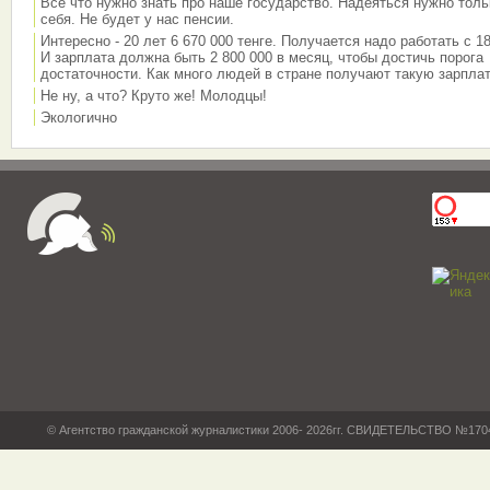
Всё что нужно знать про наше государство. Надеяться нужно толь
себя. Не будет у нас пенсии.
Интересно - 20 лет 6 670 000 тенге. Получается надо работать с 18
И зарплата должна быть 2 800 000 в месяц, чтобы достичь порога
достаточности. Как много людей в стране получают такую зарплат
Не ну, а что? Круто же! Молодцы!
Экологично
© Агентство гражданской журналистики 2006- 2026гг. СВИДЕТЕЛЬСТВО №17