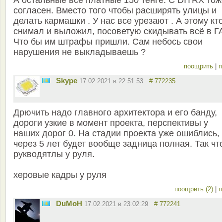
А остальные все платные 150 тенге. С DITRX тож
согласен. Вместо того чтобы расширять улицы и
делать кармашки . У нас все урезают . А этому кт
снимал и выложил, посоветую скидывать всё в Г
Что бы им штрафы пришли. Сам небось свои
нарушения не выкладываешь ?
поощрить
|
п
Skype
17.02.2021 в 22:51:53
# 772235
Дрючить надо главного архитектора и его банду,
дороги узкие в момент проекта, перспективы у
наших дорог 0. На стадии проекта уже ошиблись,
через 5 лет будет вообще задница полная. Так чт
рукводятлы у руля.
херовые кадры у руля
поощрить (2)
|
п
DuMoH
17.02.2021 в 23:02:29
# 772241