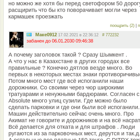
но можно же хотя бы перед светофором 50 дорог
расщирить что бы кто поворачивает могли через
кармашек проезжать
поощрить (2)
|
п
Маке0912
17.02.2021 в 22:36:12
# 772232
забанен до 06.01.2030 09:46:38
А почему заголовок такой ? Сразу Шымкент .
А что у нас в Казахстане в других городах все
правильные ? Конечно дятлов везде много. Во
первых в некоторых местах знаки противоричивы
Потом много мест где всё испоганили наши
дорожники. Со своими через чюр широкими
тратуарами и ненужными бардюрами. Согласен с
Absolute много улиц сузили. Где можно было
сделать парковки и где они были всё испоганили.
Машин действительно сейчас очень много. Про
Акимат не говорите и дорожников и на всё насрат
Всё делается для отката и для штрафов . Люди
ругаются из за парковочных мест, дерутся и так.д.