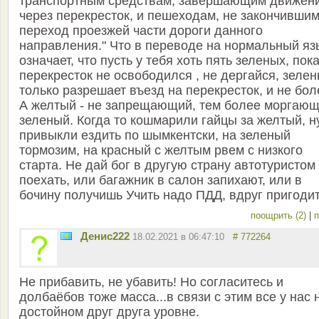
транспортным средствам, завершающим движен
через перекресток, и пешеходам, не закончивши
переход проезжей части дороги данного
направления." Что в переводе на нормальный яз
означает, что пусть у тебя хоть пять зеленых, пок
перекресток не освободился , не дергайся, зеле
только разрешает въезд на перекресток, и не бол
А желтый - не запрещающий, тем более моргаю
зеленый. Когда то кошмарили гайцы за желтый, н
привыкли ездить по шымкентски, на зеленый
тормозим, на красный с желтым рвем с низкого
старта. Не дай бог в другую страну автотуристом
поехать, или багажник в салон запихают, или в
бочину получишь Учить надо ПДД, вдруг пригодит
поощрить (2)
|
п
Денис222
18.02.2021 в 06:47:10
# 772264
Не прибавить, не убавить! Но согласитесь и
долбаёбов тоже масса...в связи с этим все у нас 
достойном друг друга уровне.