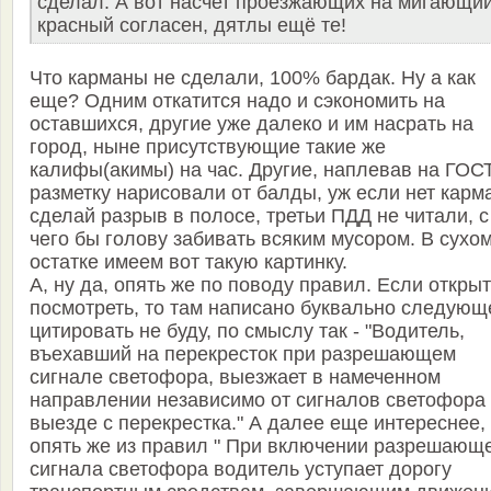
сделал. А вот насчет проезжающих на мигающий
красный согласен, дятлы ещё те!
Что карманы не сделали, 100% бардак. Ну а как
еще? Одним откатится надо и сэкономить на
оставшихся, другие уже далеко и им насрать на
город, ныне присутствующие такие же
калифы(акимы) на час. Другие, наплевав на ГОС
разметку нарисовали от балды, уж если нет карм
сделай разрыв в полосе, третьи ПДД не читали, с
чего бы голову забивать всяким мусором. В сухо
остатке имеем вот такую картинку.
А, ну да, опять же по поводу правил. Если открыт
посмотреть, то там написано буквально следующ
цитировать не буду, по смыслу так - "Водитель,
въехавший на перекресток при разрешающем
сигнале светофора, выезжает в намеченном
направлении независимо от сигналов светофора
выезде с перекрестка." А далее еще интереснее,
опять же из правил " При включении разрешающ
сигнала светофора водитель уступает дорогу