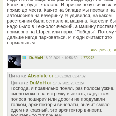
Конечно, будет коллапс. И причём везут свою ж.п
прямо до места. Как-то на Западе мы поехали на
автомобиле на вечеринку. Я удивился, на каком
расстоянии была оставлена машина. Как если бы
надо было в Технологический, а машину постави
примерно на Щорса или парке "Победы". Потому 
дальше негде парковаться. И люди считают это
нормальным
поощрить (1)
|
п
DuMoH
18.02.2021 в 10:56:50
# 772278
Цитата:
Absolute
от
18.02.2021 02:47:32
Цитата:
DuMoH
от
17.02.2021 23:02:29
Господа, я правильно понял, раз полосы узкие, 
смело можно на встречку выехать, вдруг там
полоса пошире? Или дороги не продумали
толком, архитекторы виноваты, значит смело
едем на красный, это архитектор виноват,
водитель то тут причем..