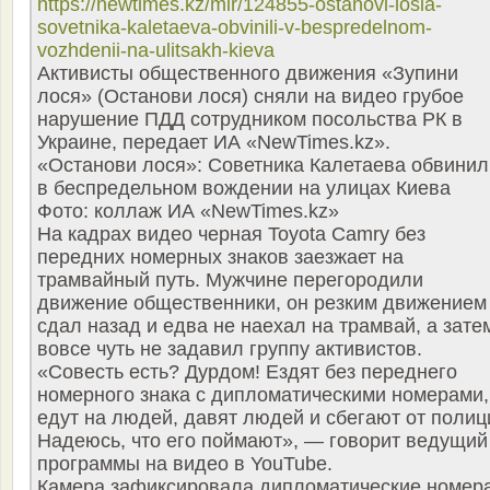
https://newtimes.kz/mir/124855-ostanovi-losia-
sovetnika-kaletaeva-obvinili-v-bespredelnom-
vozhdenii-na-ulitsakh-kieva
Активисты общественного движения «Зупини
лося» (Останови лося) сняли на видео грубое
нарушение ПДД сотрудником посольства РК в
Украине, передает ИА «NewTimes.kz».
«Останови лося»: Советника Калетаева обвинил
в беспредельном вождении на улицах Киева
Фото: коллаж ИА «NewTimes.kz»
На кадрах видео черная Toyota Camry без
передних номерных знаков заезжает на
трамвайный путь. Мужчине перегородили
движение общественники, он резким движением
сдал назад и едва не наехал на трамвай, а зате
вовсе чуть не задавил группу активистов.
«Совесть есть? Дурдом! Ездят без переднего
номерного знака с дипломатическими номерами,
едут на людей, давят людей и сбегают от полиц
Надеюсь, что его поймают», — говорит ведущий
программы на видео в YouTube.
Камера зафиксировала дипломатические номер