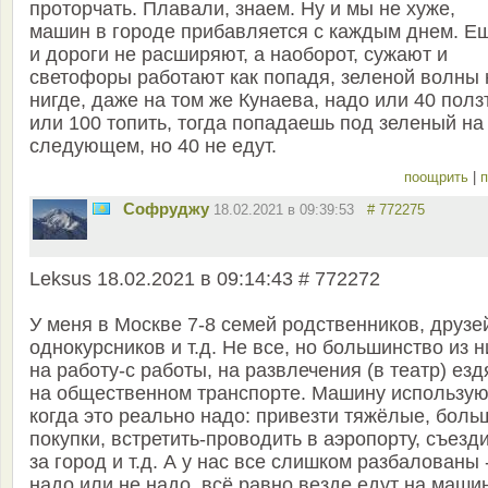
проторчать. Плавали, знаем. Ну и мы не хуже,
машин в городе прибавляется с каждым днем. Е
и дороги не расширяют, а наоборот, сужают и
светофоры работают как попадя, зеленой волны 
нигде, даже на том же Кунаева, надо или 40 полз
или 100 топить, тогда попадаешь под зеленый на
следующем, но 40 не едут.
поощрить
|
п
Софруджу
18.02.2021 в 09:39:53
# 772275
Leksus 18.02.2021 в 09:14:43 # 772272
У меня в Москве 7-8 семей родственников, друзе
однокурсников и т.д. Не все, но большинство из н
на работу-с работы, на развлечения (в театр) езд
на общественном транспорте. Машину использую
когда это реально надо: привезти тяжёлые, боль
покупки, встретить-проводить в аэропорту, съезд
за город и т.д. А у нас все слишком разбалованы 
надо или не надо, всё равно везде едут на маши