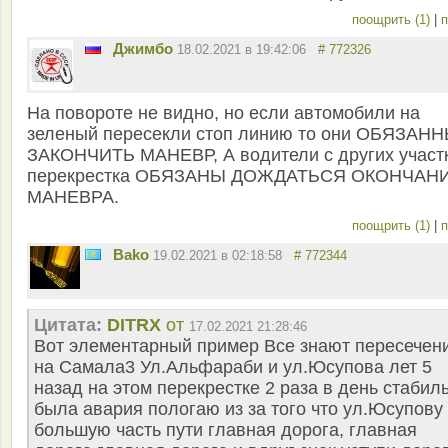
поощрить (1)
|
п
Джимбо
18.02.2021 в 19:42:06
# 772326
На повороте не видно, но если автомобили на
зеленый пересекли стоп линию то они ОБЯЗАНН
ЗАКОНЧИТЬ МАНЕВР, А водители с других участ
перекрестка ОБЯЗАНЫ ДОЖДАТЬСЯ ОКОНЧАН
МАНЕВРА.
поощрить (1)
|
п
Bako
19.02.2021 в 02:18:58
# 772344
Цитата:
DITRX
от
17.02.2021 21:28:46
Вот элементарный пример Все знают пересечен
на Самала3 Ул.Альфараби и ул.Юсупова лет 5
назад на этом перекрестке 2 раза в день стабил
была авария пологаю из за того что ул.Юсупову
большую часть пути главная дорога, главная