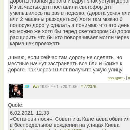
дорога,главная дорога и вдруг знак уступи дорог
Из за частых дтп поставили светофор дтп
уменьшилось на раз в неделю. (дорога уская ел
ели 2 машины разходяться) Хотя там можно 6
полосую дорогу сделать я понимаю что это день
но можно же хотя бы перед светофором 50 доро
расщирить что бы кто поворачивает могли через
кармашек проезжать
Дцмаю, если сейчас там дорогу не сделать, но
местные начнут застраивать все бли и ближе к
дороге. Так через 10 лет получите узкую улицу
поощрить
|
п
Ал
19.02.2021 в 20:11:06
# 772376
Quote:
6.02.2021, 12:33
«Останови лося»: Советника Калетаева обвинил
в беспредельном вождении на улицах Киева