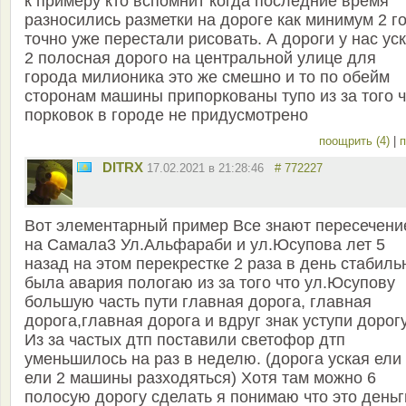
к примеру кто вспомнит когда последние время
разносились разметки на дороге как минимум 2 г
точно уже перестали рисовать. А дороги у нас ус
2 полосная дорого на центральной улице для
города милионика это же смешно и то по обейм
сторонам машины припоркованы тупо из за того ч
порковок в городе не придусмотрено
поощрить (4)
|
п
DITRX
17.02.2021 в 21:28:46
# 772227
Вот элементарный пример Все знают пересечени
на Самала3 Ул.Альфараби и ул.Юсупова лет 5
назад на этом перекрестке 2 раза в день стабиль
была авария пологаю из за того что ул.Юсупову
большую часть пути главная дорога, главная
дорога,главная дорога и вдруг знак уступи дорогу
Из за частых дтп поставили светофор дтп
уменьшилось на раз в неделю. (дорога уская ели
ели 2 машины разходяться) Хотя там можно 6
полосую дорогу сделать я понимаю что это деньг