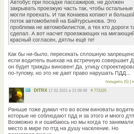
Автобус при посадке пассажиров, не должен
закрывать проезжую часть так, чтобы остальные
могли проехать. И так Конаева копают и большо
поток автомобилей на Байтурсынова. Это
проблема не автомобилистов, а тех кто дороги т
сделал. А вот насчет проезжающих на мигающий
красный согласен, дятлы ещё те!
Как бы ни-было, пересекать сплошную запрещено
если водитель выехав на встречную совершает Д
он будет трижды виновен! Да, улицу спроектиров
по-тупому, но это не дает право нарушать ПДД...
поощрить (5)
|
п
DITRX
17.02.2021 в 21:09:08
# 772225
Раньше тоже думал что во всем виноваты водит
которые не соблюдают пдд и за этого и много дтп
Возможно я и ошибаюсь но мы когда то занимали
место в мире по птд на душу население. Но