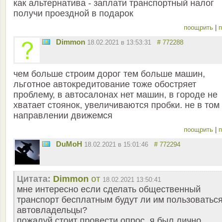
как альтернатива - заплати транспортный налог
получи проездной в подарок
поощрить
|
п
Dimmon
18.02.2021 в 13:53:31
# 772288
чем больше строим дорог тем больше машин,
льготное автокредитование тоже обостряет
проблему, в автосалонах нет машин, в городе не
хватает стоянок, увеличиваются пробки. не в том
направлении движемся
поощрить
|
п
DuMoH
18.02.2021 в 15:01:46
# 772294
Цитата:
Dimmon
от
18.02.2021 13:50:41
мне интересно если сделать общественный
транспорт бесплатным будут ли им пользоватьс
автовладельцы?
пожалуй стоит провести опрос, я был лично