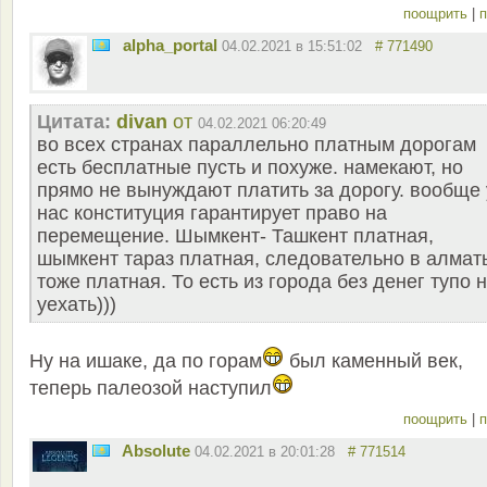
поощрить
|
п
alpha_portal
04.02.2021 в 15:51:02
# 771490
Цитата:
divan
от
04.02.2021 06:20:49
во всех странах параллельно платным дорогам
есть бесплатные пусть и похуже. намекают, но
прямо не вынуждают платить за дорогу. вообще 
нас конституция гарантирует право на
перемещение. Шымкент- Ташкент платная,
шымкент тараз платная, следовательно в алмат
тоже платная. То есть из города без денег тупо 
уехать)))
Ну на ишаке, да по горам
был каменный век,
теперь палеозой наступил
поощрить
|
п
Absolute
04.02.2021 в 20:01:28
# 771514