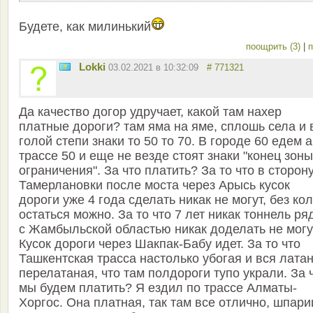
Будете, как милинький
поощрить (3)
|
п
Lokki
03.02.2021 в 10:32:09
# 771321
Да качество догор удручает, какой там нахер
платные дороги? там яма на яме, сплошь села и 
голой степи знаки то 50 то 70. В городе 60 едем а
трассе 50 и еще не везде стоят знаки "конец зоны
ограничения". За что платить? За то что в сторон
Тамерлановки после моста через Арысь кусок
дороги уже 4 года сделать никак не могут, без ко
остаться можно. За то что 7 лет никак тоннель ря
с Жамбыльской областью никак доделать не могу
Кусок дороги через Шакпак-Бабу идет. За то что
Ташкентская трасса настолько убогая и вся лата
перелатаная, что там полдороги тупо украли. За 
мы будем платить? Я ездил по трассе Алматы-
Хоргос. Она платная, так там все отлично, шпар