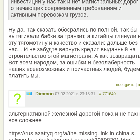
инвестиций у нас так и нет магистральных дорог
отвечающих современным требованиям и
активным перевозкам грузов.
Ну да. Так сказать обосрались по полной. Так бы
вытягивали бабки за транзит, а китайцы глянули 
эту тягомотину и качество и сказали: дальше без
нас... И не забудте вернуть кредит выданный на
строительство этой магистрали. А как возвращат
Вот всем народом, за ошибки и безолаберность
наших всевозможных и причастных людей, будем
платить мы.
поощрить
|
п
Dimmon
07.02.2021 в 23:15:31
# 771649
альтернативной железной дорогой пока и не пахн
все сложнее
https://rus.azattyq.org/a/the-missing-link-in-china-s-
railway-to-uzbekistan-and-beyond/30698301.html