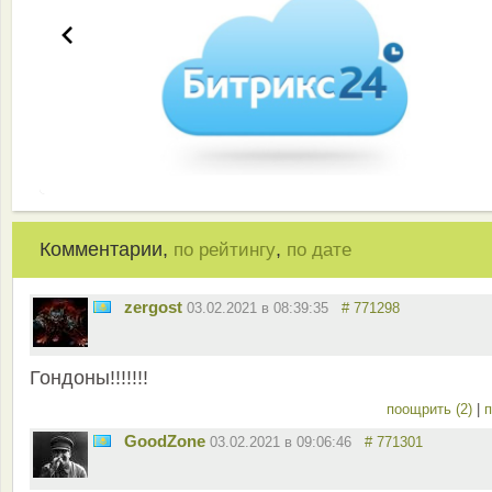
Комментарии,
,
по рейтингу
по дате
zergost
03.02.2021 в 08:39:35
# 771298
Гондоны!!!!!!!
поощрить (2)
|
п
GoodZone
03.02.2021 в 09:06:46
# 771301