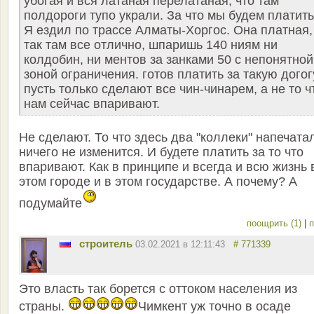
убогая и вся латаная перелатаная, что там
полдороги тупо украли. За что мы будем платит
Я ездил по трассе Алматы-Хоргос. Она платная,
так там все отлично, шпаришь 140 ниям ни
колдобин, ни ментов за занками 50 с непонятной
зоной ограничения. готов платить за такую догог
пусть только сделают все чин-чинарем, а не то ч
нам сейчас впаривают.
Не сделают. То что здесь два "коллеки" напечатал
ничего не изменится. И будете платить за то что
впаривают. Как в принципе и всегда и всю жизнь 
этом городе и в этом государстве. А почему? А
подумайте
поощрить (1)
|
п
строитель
03.02.2021 в 12:11:43
# 771339
Это власть так борется с оттоком населения из
страны.
Чимкент уж точно в осаде