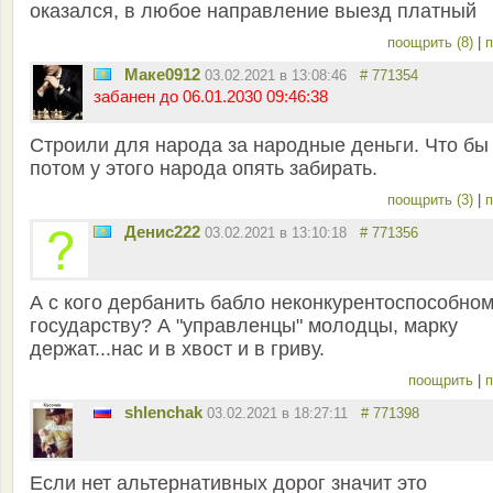
оказался, в любое направление выезд платный
поощрить (8)
|
п
Маке0912
03.02.2021 в 13:08:46
# 771354
забанен до 06.01.2030 09:46:38
Строили для народа за народные деньги. Что бы
потом у этого народа опять забирать.
поощрить (3)
|
п
Денис222
03.02.2021 в 13:10:18
# 771356
А с кого дербанить бабло неконкурентоспособно
государству? А "управленцы" молодцы, марку
держат...нас и в хвост и в гриву.
поощрить
|
п
shlenchak
03.02.2021 в 18:27:11
# 771398
Если нет альтернативных дорог значит это