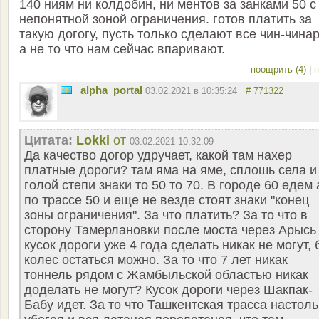
140 ниям ни колдобин, ни ментов за занками 50 с
непонятной зоной ограничения. готов платить за
такую догогу, пусть только сделают все чин-чина
а не то что нам сейчас впаривают.
поощрить (4)
|
п
alpha_portal
03.02.2021 в 10:35:24
# 771322
Цитата:
Lokki
от
03.02.2021 10:32:09
Да качество догор удручает, какой там нахер
платные дороги? там яма на яме, сплошь села и
голой степи знаки то 50 то 70. В городе 60 едем 
по трассе 50 и еще не везде стоят знаки "конец
зоны ограничения". За что платить? За то что в
сторону Тамерлановки после моста через Арысь
кусок дороги уже 4 года сделать никак не могут, 
колес остаться можно. За то что 7 лет никак
тоннель рядом с Жамбыльской областью никак
доделать не могут? Кусок дороги через Шакпак-
Бабу идет. За то что Ташкентская трасса настоль