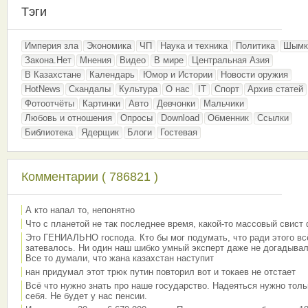
Тэги
Империя зла
Экономика
ЧП
Наука и техника
Политика
Шымк
Закона.Нет
Мнения
Видео
В мире
Центральная Азия
В Казахстане
Календарь
Юмор и Истории
Новости оружия
HotNews
Скандалы
Культура
О нас
IT
Спорт
Архив статей
Фотоотчёты
Картинки
Авто
Девчонки
Мальчики
Любовь и отношения
Опросы
Download
Обменник
Ссылки
Библиотека
Ядерщик
Блоги
Гостевая
Комментарии ( 786821 )
А кто напал то, непонятно
Что с планетой не так последнее время, какой-то массовый свист
Это ГЕНИАЛЬНО господа. Кто бы мог подумать, что ради этого вс
затевалось. Ни один наш шибко умный эксперт даже не догадывал
Все то думали, что жана казахстан наступит
нан придумал этот трюк путин повторил вот и токаев не отстает
Всё что нужно знать про наше государство. Надеяться нужно толь
себя. Не будет у нас пенсии.