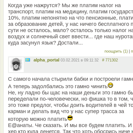
Когда уже нажрутся? Мы же платим налог на
транспорт, платим на медицину, платим государс
10%, платим непонятно на что пенсионные, плат
за образование детей, у нас ничего бесплатного 
сути не осталось, мало? осталось только налог н
воздух и солнечный свет ввести... где наш нурота
куда засунул язык? Достали...
поощрить (1)
|
п
alpha_portal
03.02.2021 в 09:11:32
# 771302
С самого начала стырили бабки и построели гамн
А теперь задолбались это гамно чинить
Не, ну ладно бы щас на наши деньги это гамно б
переделали по-человечески, но фишка то в том, 
это тоже предлог, чтобы доить водителей в чей т
карман и делать вид что у нас супер трасса за
которую можно платить
Е@анаты. Че сказать. И мы все будем платить. И
хер кто куда денется. Так что хоть обосрись ниче 