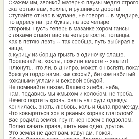
Скажем им, звонкой матерью паузы медля строго
скатертью вам, хохлы, и рушником дорога!
Ступайте от нас в жупане, не говоря -- в мундире
по адресу на три буквы, на все четыре
стороны. Пусть теперь в мазанке хором гансы
с ляхами ставят вас на четыре кости, поганцы.
Как в петлю лезть -- так сообща, путь выбирая в
чаще,
а курицу из борща грызть в одиночку слаще.
Прощевайте, хохлы, пожили вместе -- хватит!
Плюнуть, что ли, в Днипро, может, он вспять покат
брезгуя гордо нами, как скорый, битком набитый
кожаными углами и вековой обидой.
Не поминайте лихом. Вашего хлеба, неба,
нам, подавись мы жмыхом и колобом, не треба.
Нечего портить кровь, рвать на груди одежду.
Кончилась, знать, любовь, коль и была промежду.
Что ковыряться зря в рваных корнях глаголом?
Вас родила земля, грунт, чернозем с подзолом.
Полно качать права, шить нам одно, другое.
Это земля не дает вам, кавунам, покоя.