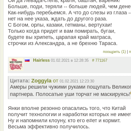
Ой да Левада-степь, краля, баштан, вареник!
Больше, поди, теряли -- больше людей, чем дене
Как-нибудь перебьемся. А что до слезы из глаза -
нет на нее указа, ждать до другого раза.
С Богом, орлы, казаки, гетманы, вертухаи!
Только когда придет и вам помирать, бугаи,
будете вы хрипеть, царапая край матраса,
строчки из Александра, а не брехню Тараса.
поощрить (1)
|
п
Hairless
01.02.2021 в 12:28:35
# 771167
Цитата:
Zoggyla
от
01.02.2021 12:23:30
Амеры решили чужими руками пощупать Велико
партнера. Полосатые уши торчат не маскируясь!
Янки вполне резонно опасались того, что Китай
получит технологии и наработки которых не имеет
Ну и напомнили клоуну, кто его е#ет и кормит.
Весьма эффективно получилось.