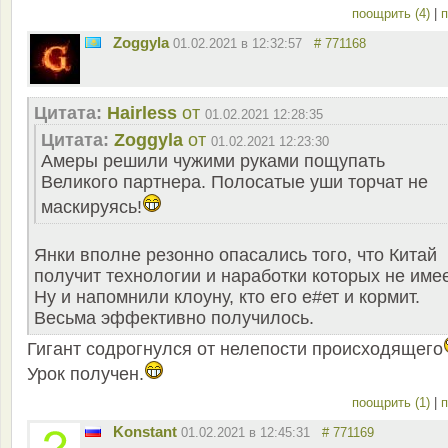
поощрить (4)
|
п
Zoggyla
01.02.2021 в 12:32:57
# 771168
Цитата:
Hairless
от
01.02.2021 12:28:35
Цитата:
Zoggyla
от
01.02.2021 12:23:30
Амеры решили чужими руками пощупать
Великого партнера. Полосатые уши торчат не
маскируясь!
Янки вполне резонно опасались того, что Китай
получит технологии и наработки которых не имее
Ну и напомнили клоуну, кто его е#ет и кормит.
Весьма эффективно получилось.
Гигант содрогнулся от нелепости происходящего
Урок получен.
поощрить (1)
|
п
Konstant
01.02.2021 в 12:45:31
# 771169