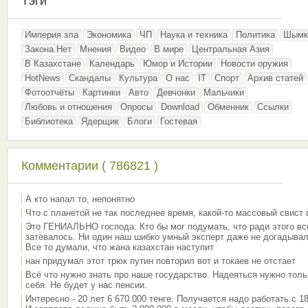
Тэги
Империя зла
Экономика
ЧП
Наука и техника
Политика
Шымк
Закона.Нет
Мнения
Видео
В мире
Центральная Азия
В Казахстане
Календарь
Юмор и Истории
Новости оружия
HotNews
Скандалы
Культура
О нас
IT
Спорт
Архив статей
Фотоотчёты
Картинки
Авто
Девчонки
Мальчики
Любовь и отношения
Опросы
Download
Обменник
Ссылки
Библиотека
Ядерщик
Блоги
Гостевая
Комментарии ( 786821 )
А кто напал то, непонятно
Что с планетой не так последнее время, какой-то массовый свист
Это ГЕНИАЛЬНО господа. Кто бы мог подумать, что ради этого вс
затевалось. Ни один наш шибко умный эксперт даже не догадывал
Все то думали, что жана казахстан наступит
нан придумал этот трюк путин повторил вот и токаев не отстает
Всё что нужно знать про наше государство. Надеяться нужно толь
себя. Не будет у нас пенсии.
Интересно - 20 лет 6 670 000 тенге. Получается надо работать с 18