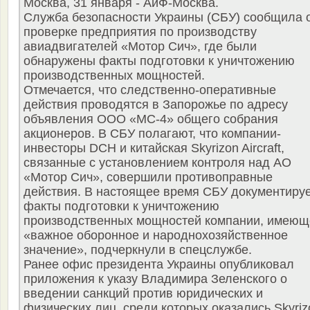
Москва, 31 января - АиФ-Москва.
Служба безопасности Украины (СБУ) сообщила 
проверке предприятия по производству
авиадвигателей «Мотор Сич», где были
обнаружены факты подготовки к уничтожению
производственных мощностей.
Отмечается, что следственно-оперативные
действия проводятся в Запорожье по адресу
объявления ООО «МС-4» общего собрания
акционеров. В СБУ полагают, что компании-
инвесторы DCH и китайская Skyrizon Aircraft,
связанные с установлением контроля над АО
«Мотор Сич», совершили противоправные
действия. В настоящее время СБУ документиру
факты подготовки к уничтожению
производственных мощностей компании, имеющ
«важное оборонное и народнохозяйственное
значение», подчеркнули в спецслужбе.
Ранее офис президента Украины опубликовал
приложения к указу Владимира Зеленского о
введении санкций против юридических и
физических лиц, среди которых оказались Skyriz