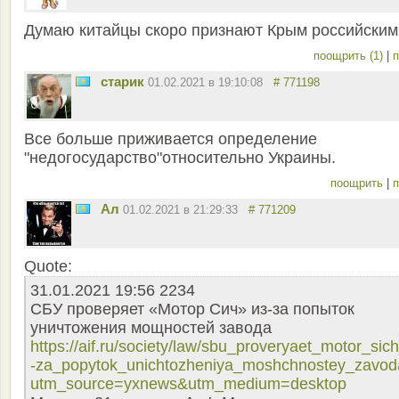
Думаю китайцы скоро признают Крым российским
поощрить (1)
|
п
старик
01.02.2021 в 19:10:08
# 771198
Все больше приживается определение
"недогосударство"относительно Украины.
поощрить
|
п
Ал
01.02.2021 в 21:29:33
# 771209
Quote:
31.01.2021 19:56 2234
СБУ проверяет «Мотор Сич» из-за попыток
уничтожения мощностей завода
https://aif.ru/society/law/sbu_proveryaet_motor_sich
-za_popytok_unichtozheniya_moshchnostey_zavod
utm_source=yxnews&utm_medium=desktop