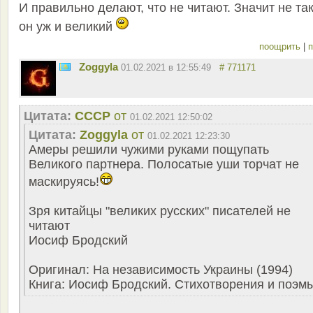
И правильно делают, что не читают. Значит не та
он уж и великий
поощрить
|
п
Zoggyla
01.02.2021 в 12:55:49
# 771171
Цитата:
СССР
от
01.02.2021 12:50:02
Цитата:
Zoggyla
от
01.02.2021 12:23:30
Амеры решили чужими руками пощупать
Великого партнера. Полосатые уши торчат не
маскируясь!
Зря китайцы "великих русских" писателей не
читают
Иосиф Бродский
Оригинал: На независимость Украины (1994)
Книга: Иосиф Бродский. Стихотворения и поэм