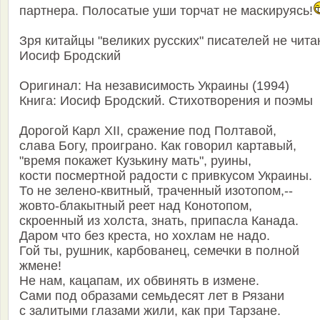
партнера. Полосатые уши торчат не маскируясь!
Зря китайцы "великих русских" писателей не чит
Иосиф Бродский
Оригинал: На независимость Украины (1994)
Книга: Иосиф Бродский. Стихотворения и поэмы
Дорогой Карл XII, сражение под Полтавой,
слава Богу, проиграно. Как говорил картавый,
"время покажет Кузькину мать", руины,
кости посмертной радости с привкусом Украины.
То не зелено-квитный, траченный изотопом,--
жовто-блакытный реет над Конотопом,
скроенный из холста, знать, припасла Канада.
Даром что без креста, но хохлам не надо.
Гой ты, рушник, карбованец, семечки в полной
жмене!
Не нам, кацапам, их обвинять в измене.
Сами под образами семьдесят лет в Рязани
с залитыми глазами жили, как при Тарзане.