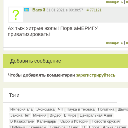
поощрить
|
п
Васяй
31.01.2021 в 00:39:57
# 771121
Ах тыж хитрые жопы! Пора аМЕРИГУ
приватизировать!
поощрить
|
п
Добавить сообщение
Чтобы добавлять комментарии
зарeгиcтрирyйтeсь
Тэги
Империя зла
Экономика
ЧП
Наука и техника
Политика
Шымк
Закона.Нет
Мнения
Видео
В мире
Центральная Азия
В Казахстане
Календарь
Юмор и Истории
Новости оружия
HotNews
Скандалы
Культура
О нас
IT
Спорт
Архив статей