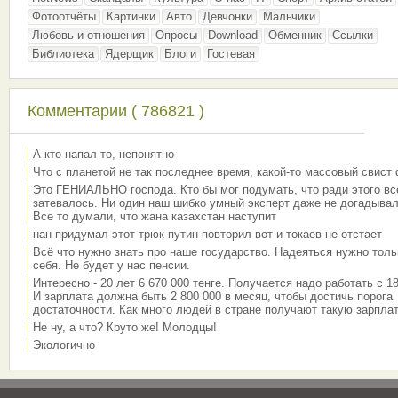
Фотоотчёты
Картинки
Авто
Девчонки
Мальчики
Любовь и отношения
Опросы
Download
Обменник
Ссылки
Библиотека
Ядерщик
Блоги
Гостевая
Комментарии ( 786821 )
А кто напал то, непонятно
Что с планетой не так последнее время, какой-то массовый свист
Это ГЕНИАЛЬНО господа. Кто бы мог подумать, что ради этого вс
затевалось. Ни один наш шибко умный эксперт даже не догадывал
Все то думали, что жана казахстан наступит
нан придумал этот трюк путин повторил вот и токаев не отстает
Всё что нужно знать про наше государство. Надеяться нужно толь
себя. Не будет у нас пенсии.
Интересно - 20 лет 6 670 000 тенге. Получается надо работать с 18
И зарплата должна быть 2 800 000 в месяц, чтобы достичь порога
достаточности. Как много людей в стране получают такую зарплат
Не ну, а что? Круто же! Молодцы!
Экологично