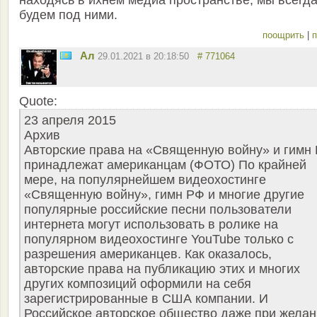
находясь в ихнем медиа пространстве, мы всегд
будем под ними.
поощрить
|
п
Ал
29.01.2021 в 20:18:50
# 771064
Quote:
23 апреля 2015
Архив
Авторские права на «Священную войну» и гимн
принадлежат американцам (ФОТО) По крайней
мере, на популярнейшем видеохостинге
«Священную войну», гимн РФ и многие другие
популярные российские песни пользователи
интернета могут использовать в ролике на
популярном видеохостинге YouTube только с
разрешения американцев. Как оказалось,
авторские права на публикацию этих и многих
других композиций оформили на себя
зарегистрированные в США компании. И
Российское авторское общество даже при жела