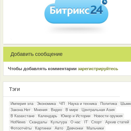
Добавить сообщение
Чтобы добавлять комментарии
зарeгиcтрирyйтeсь
Тэги
Империя зла
Экономика
ЧП
Наука и техника
Политика
Шымк
Закона.Нет
Мнения
Видео
В мире
Центральная Азия
В Казахстане
Календарь
Юмор и Истории
Новости оружия
HotNews
Скандалы
Культура
О нас
IT
Спорт
Архив статей
Фотоотчёты
Картинки
Авто
Девчонки
Мальчики