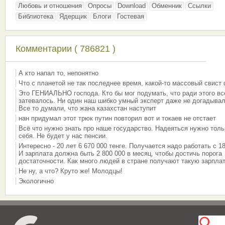
Любовь и отношения
Опросы
Download
Обменник
Ссылки
Библиотека
Ядерщик
Блоги
Гостевая
Комментарии ( 786821 )
А кто напал то, непонятно
Что с планетой не так последнее время, какой-то массовый свист
Это ГЕНИАЛЬНО господа. Кто бы мог подумать, что ради этого вс
затевалось. Ни один наш шибко умный эксперт даже не догадывал
Все то думали, что жана казахстан наступит
нан придумал этот трюк путин повторил вот и токаев не отстает
Всё что нужно знать про наше государство. Надеяться нужно толь
себя. Не будет у нас пенсии.
Интересно - 20 лет 6 670 000 тенге. Получается надо работать с 18
И зарплата должна быть 2 800 000 в месяц, чтобы достичь порога
достаточности. Как много людей в стране получают такую зарплат
Не ну, а что? Круто же! Молодцы!
Экологично