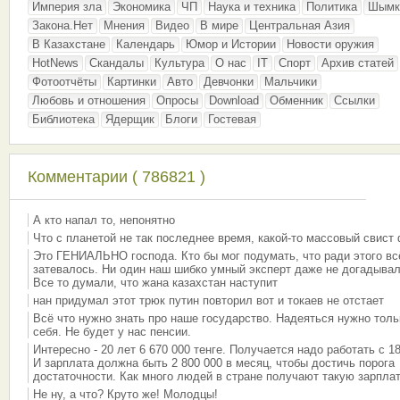
Империя зла
Экономика
ЧП
Наука и техника
Политика
Шымк
Закона.Нет
Мнения
Видео
В мире
Центральная Азия
В Казахстане
Календарь
Юмор и Истории
Новости оружия
HotNews
Скандалы
Культура
О нас
IT
Спорт
Архив статей
Фотоотчёты
Картинки
Авто
Девчонки
Мальчики
Любовь и отношения
Опросы
Download
Обменник
Ссылки
Библиотека
Ядерщик
Блоги
Гостевая
Комментарии ( 786821 )
А кто напал то, непонятно
Что с планетой не так последнее время, какой-то массовый свист
Это ГЕНИАЛЬНО господа. Кто бы мог подумать, что ради этого вс
затевалось. Ни один наш шибко умный эксперт даже не догадывал
Все то думали, что жана казахстан наступит
нан придумал этот трюк путин повторил вот и токаев не отстает
Всё что нужно знать про наше государство. Надеяться нужно толь
себя. Не будет у нас пенсии.
Интересно - 20 лет 6 670 000 тенге. Получается надо работать с 18
И зарплата должна быть 2 800 000 в месяц, чтобы достичь порога
достаточности. Как много людей в стране получают такую зарплат
Не ну, а что? Круто же! Молодцы!