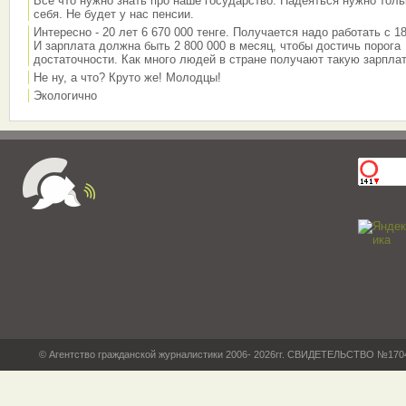
Всё что нужно знать про наше государство. Надеяться нужно толь
себя. Не будет у нас пенсии.
Интересно - 20 лет 6 670 000 тенге. Получается надо работать с 18
И зарплата должна быть 2 800 000 в месяц, чтобы достичь порога
достаточности. Как много людей в стране получают такую зарплат
Не ну, а что? Круто же! Молодцы!
Экологично
© Агентство гражданской журналистики 2006- 2026гг. СВИДЕТЕЛЬСТВО №17