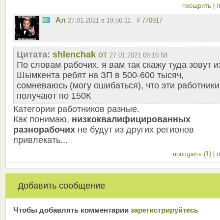
поощрить
|
п
Ал
27.01.2021 в 19:56:11
# 770917
Цитата:
shlenchak
от
27.01.2021 08:16:58
По словам рабочих, я вам так скажу туда зовут и
Шымкента ребят на ЗП в 500-600 тысяч,
сомневаюсь (могу ошибаться), что эти работники
получают по 150К
Категории работников разные.
Как понимаю,
низкоквалифицированных
разнорабочих
не будут из других регионов
привлекать...
поощрить (1)
|
п
Добавить сообщение
Чтобы добавлять комментарии
зарeгиcтрирyйтeсь