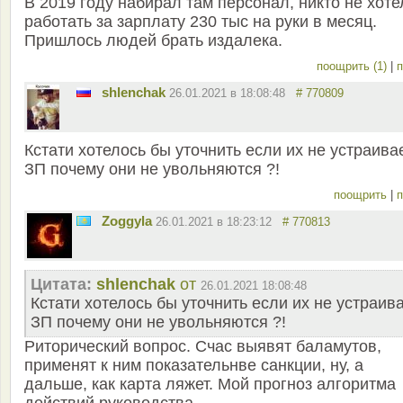
В 2019 году набирал там персонал, никто не хоте
работать за зарплату 230 тыс на руки в месяц.
Пришлось людей брать издалека.
поощрить (1)
|
п
shlenchak
26.01.2021 в 18:08:48
# 770809
Кстати хотелось бы уточнить если их не устраива
ЗП почему они не увольняются ?!
поощрить
|
п
Zoggyla
26.01.2021 в 18:23:12
# 770813
Цитата:
shlenchak
от
26.01.2021 18:08:48
Кстати хотелось бы уточнить если их не устраив
ЗП почему они не увольняются ?!
Риторический вопрос. Счас выявят баламутов,
применят к ним показательнве санкции, ну, а
дальше, как карта ляжет. Мой прогноз алгоритма
действий руководства.