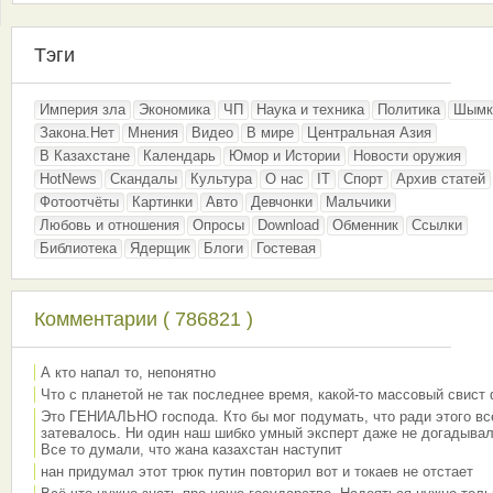
Тэги
Империя зла
Экономика
ЧП
Наука и техника
Политика
Шымк
Закона.Нет
Мнения
Видео
В мире
Центральная Азия
В Казахстане
Календарь
Юмор и Истории
Новости оружия
HotNews
Скандалы
Культура
О нас
IT
Спорт
Архив статей
Фотоотчёты
Картинки
Авто
Девчонки
Мальчики
Любовь и отношения
Опросы
Download
Обменник
Ссылки
Библиотека
Ядерщик
Блоги
Гостевая
Комментарии ( 786821 )
А кто напал то, непонятно
Что с планетой не так последнее время, какой-то массовый свист
Это ГЕНИАЛЬНО господа. Кто бы мог подумать, что ради этого вс
затевалось. Ни один наш шибко умный эксперт даже не догадывал
Все то думали, что жана казахстан наступит
нан придумал этот трюк путин повторил вот и токаев не отстает