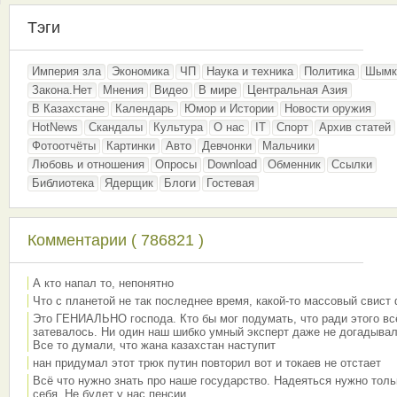
Тэги
Империя зла
Экономика
ЧП
Наука и техника
Политика
Шымк
Закона.Нет
Мнения
Видео
В мире
Центральная Азия
В Казахстане
Календарь
Юмор и Истории
Новости оружия
HotNews
Скандалы
Культура
О нас
IT
Спорт
Архив статей
Фотоотчёты
Картинки
Авто
Девчонки
Мальчики
Любовь и отношения
Опросы
Download
Обменник
Ссылки
Библиотека
Ядерщик
Блоги
Гостевая
Комментарии ( 786821 )
А кто напал то, непонятно
Что с планетой не так последнее время, какой-то массовый свист
Это ГЕНИАЛЬНО господа. Кто бы мог подумать, что ради этого вс
затевалось. Ни один наш шибко умный эксперт даже не догадывал
Все то думали, что жана казахстан наступит
нан придумал этот трюк путин повторил вот и токаев не отстает
Всё что нужно знать про наше государство. Надеяться нужно толь
себя. Не будет у нас пенсии.