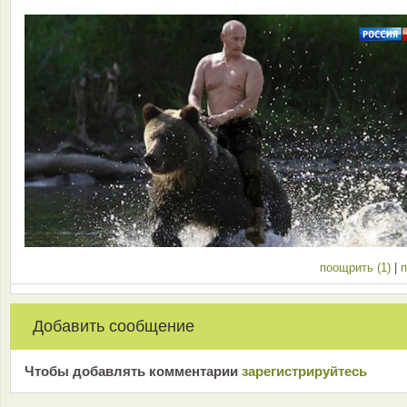
поощрить (1)
|
п
Добавить сообщение
Чтобы добавлять комментарии
зарeгиcтрирyйтeсь