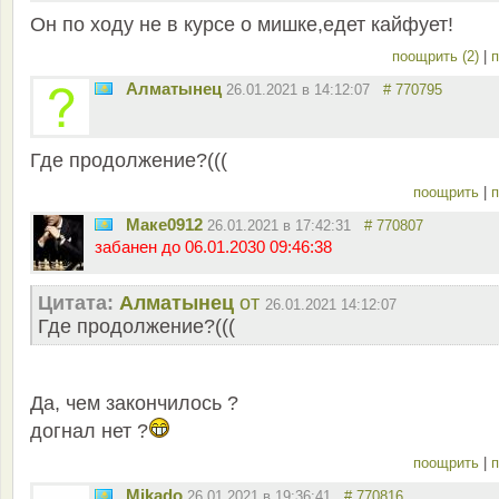
Он по ходу не в курсе о мишке,едет кайфует!
поощрить (2)
|
п
Алматынец
26.01.2021 в 14:12:07
# 770795
Где продолжение?(((
поощрить
|
п
Маке0912
26.01.2021 в 17:42:31
# 770807
забанен до 06.01.2030 09:46:38
Цитата:
Алматынец
от
26.01.2021 14:12:07
Где продолжение?(((
Да, чем закончилось ?
догнал нет ?
поощрить
|
п
Mikado
26.01.2021 в 19:36:41
# 770816