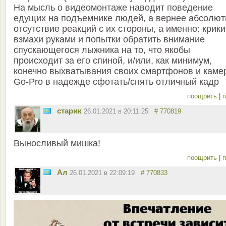
На мысль о видеомонтаже наводит поведение
едущих на подъемнике людей, а вернее абсолют
отсутствие реакций с их стороны, а именно: крики
взмахи руками и попытки обратить внимание
спускающегося лыжника на то, что якобы
происходит за его спиной, и/или, как минимум,
конечно выхватывания своих смартфонов и каме
Go-Pro в надежде сфотать/снять отличный кадр
поощрить
|
п
старик
26.01.2021 в 20:11:25
# 770819
Выносливый мишка!
поощрить
|
п
Ал
26.01.2021 в 22:09:19
# 770833