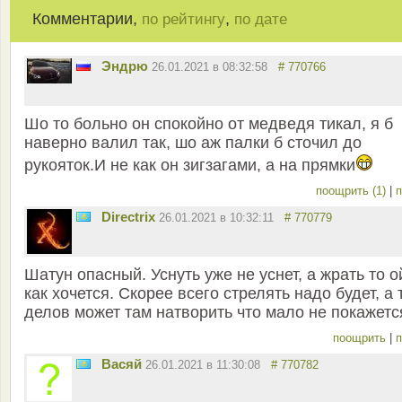
Комментарии,
,
по рейтингу
по дате
Эндрю
26.01.2021 в 08:32:58
# 770766
Шо то больно он спокойно от медведя тикал, я б
наверно валил так, шо аж палки б сточил до
рукояток.И не как он зигзагами, а на прямки
поощрить (1)
|
п
Directrix
26.01.2021 в 10:32:11
# 770779
Шатун опасный. Уснуть уже не уснет, а жрать то о
как хочется. Скорее всего стрелять надо будет, а 
делов может там натворить что мало не покажетс
поощрить
|
п
Васяй
26.01.2021 в 11:30:08
# 770782