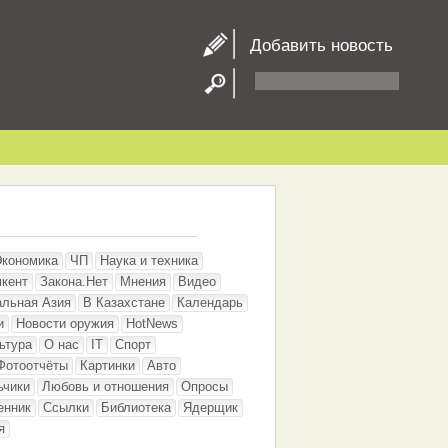
Добавить новость
Экономика
ЧП
Наука и техника
кент
Закона.Нет
Мнения
Видео
альная Азия
В Казахстане
Календарь
и
Новости оружия
HotNews
ьтура
О нас
IT
Спорт
Фотоотчёты
Картинки
Авто
ьчики
Любовь и отношения
Опросы
енник
Ссылки
Библиотека
Ядерщик
я