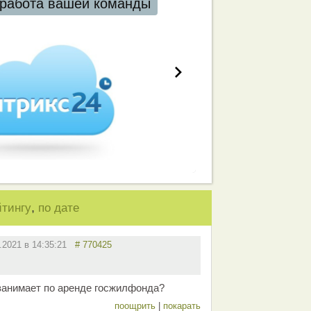
работа вашей команды
,
йтингу
по дате
1.2021 в 14:35:21
# 770425
 занимает по аренде госжилфонда?
поощрить
|
покарать