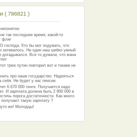
 ( 786821 )
 непонятно
 не так последнее время, какой-то
т фляг
господа. Кто бы мог подумать, что
 и затевалось. Ни один наш шибко умный
е догадывался. Все то думали, что жана
упит
тот трюк путин повторил вот и токаев не
знать про наше государство. Надеяться
 себя. Не будет у нас пенсии.
лет 6 670 000 тенге. Получается надо
ет. И зарплата должна быть 2 800 000 в
остичь порога достаточности. Как много
 получают такую зарплату ?
Круто же! Молодцы!