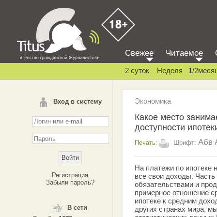
Свежее
Читаемое
2 суток
Неделя
1/2меся
Экономика
Вход в систему
Какое место занимае
доступности ипотек
Абв
Печать:
Шрифт:
На платежи по ипотеке 
Регистрация
все свои доходы. Часть 
Забыли пароль?
обязательствами и прод
примерное отношение с
ипотеке к средним дохо
В сети
других странах мира, м