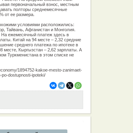
тывая первоначальный взнос, местным
давать полторы среднемесячные
% от ее размера.
похожими условиями расположились:
р, Тайвань, Афганистан и Монголия.
. На ежемесячный платеж здесь в
латы. Китай на 94 месте – 2,32 средние
ашение среднего платежа по ипотеке в
98 месте, Кыргызстан – 2,62 зарплаты. А
ном Туркменистана в этом списке не
n/economy/1894752-kakoe-mesto-zanimaet-
-po-dostupnosti-ipoteki/