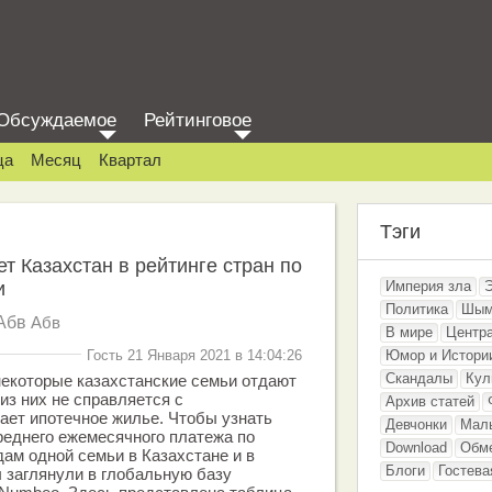
Обсуждаемое
Рейтинговое
ца
Месяц
Квартал
Тэги
т Казахстан в рейтинге стран по
и
Империя зла
Политика
Шым
Абв
Абв
В мире
Центр
Гость 21 Января 2021 в 14:04:26
Юмор и Истори
Скандалы
Кул
некоторые казахстанские семьи отдают
из них не справляется с
Архив статей
ает ипотечное жилье. Чтобы узнать
Девчонки
Мал
реднего ежемесячного платежа по
Download
Обм
дам одной семьи в Казахстане и в
Блоги
Гостева
ы заглянули в глобальную базу