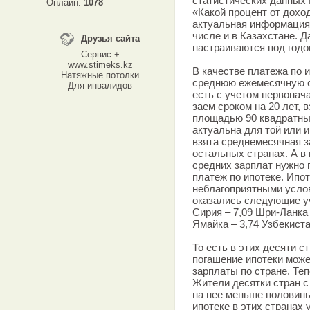
статистических данных
Онлайн:
1078
«Какой процент от доход
актуальная информация 
числе и в Казахстане. 
Друзья сайта
настраиваются под годо
Сервис +
www.stimeks.kz
В качестве платежа по 
Натяжные потолки
среднюю ежемесячную с
Для инвалидов
есть с учетом первонач
заем сроком на 20 лет, 
площадью 90 квадратных
актуальна для той или 
взята среднемесячная з
остальных странах. А в 
средних зарплат нужно 
платеж по ипотеке. Ипо
неблагоприятными усло
оказались следующие уча
Сирия – 7,09 Шри-Ланка 
Ямайка – 3,74 Узбекиста
То есть в этих десяти 
погашение ипотеки може
зарплаты по стране. Те
Жители десятки стран с
на нее меньше половины
ипотеке в этих странах