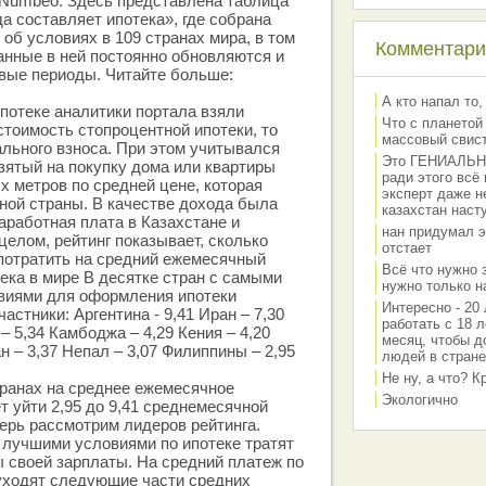
 Numbeo. Здесь представлена таблица
а составляет ипотека», где собрана
об условиях в 109 странах мира, в том
Комментарии
Данные в ней постоянно обновляются и
вые периоды. Читайте больше:
А кто напал то,
ипотеке аналитики портала взяли
Что с планетой
тоимость стопроцентной ипотеки, то
массовый свис
ального взноса. При этом учитывался
Это ГЕНИАЛЬНО 
взятый на покупку дома или квартиры
ради этого всё
 метров по средней цене, которая
эксперт даже н
иной страны. В качестве дохода была
казахстан наст
аработная плата в Казахстане и
нан придумал э
целом, рейтинг показывает, сколько
отстает
потратить на средний ежемесячный
Всё что нужно 
тека в мире В десятке стран с самыми
нужно только на
виями для оформления ипотеки
Интересно - 20 
стники: Аргентина - 9,41 Иран – 7,30
работать с 18 л
– 5,34 Камбоджа – 4,29 Кения – 4,20
месяц, чтобы д
н – 3,37 Непал – 3,07 Филиппины – 2,95
людей в стране
Не ну, а что? 
странах на среднее ежемесячное
Экологично
т уйти 2,95 до 9,41 среднемесячной
перь рассмотрим лидеров рейтинга.
 лучшими условиями по ипотеке тратят
 своей зарплаты. На средний платеж по
 уходят следующие части средних