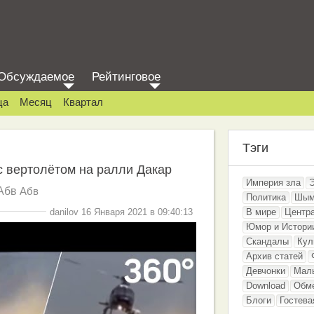
Обсуждаемое
Рейтинговое
ца
Месяц
Квартал
Тэги
 вертолётом на ралли Дакар
Империя зла
Абв
Абв
Политика
Шым
danilov 16 Января 2021 в 09:40:13
В мире
Центр
Юмор и Истори
Скандалы
Кул
Архив статей
Девчонки
Мал
Download
Обм
Блоги
Гостева