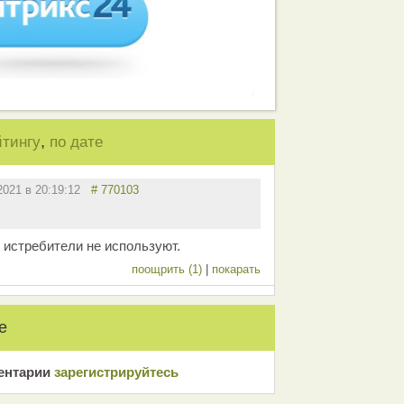
,
йтингу
по дате
.2021 в 20:19:12
# 770103
 истребители не используют.
поощрить (1)
|
покарать
е
ентарии
зарeгиcтрирyйтeсь