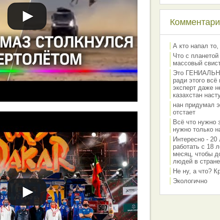
Комментарии
А кто напал то,
Что с планетой
массовый свис
Это ГЕНИАЛЬНО 
ради этого всё
эксперт даже н
казахстан наст
нан придумал э
отстает
Всё что нужно 
нужно только на
Интересно - 20 
работать с 18 л
месяц, чтобы д
людей в стране
Не ну, а что? 
Экологично