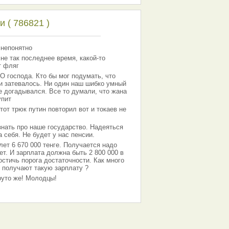
 ( 786821 )
 непонятно
 не так последнее время, какой-то
т фляг
господа. Кто бы мог подумать, что
 и затевалось. Ни один наш шибко умный
е догадывался. Все то думали, что жана
упит
тот трюк путин повторил вот и токаев не
знать про наше государство. Надеяться
 себя. Не будет у нас пенсии.
лет 6 670 000 тенге. Получается надо
ет. И зарплата должна быть 2 800 000 в
остичь порога достаточности. Как много
 получают такую зарплату ?
Круто же! Молодцы!