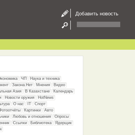
Добавить новость
Экономика
ЧП
Наука и техника
кент
Закона.Нет
Мнения
Видео
альная Азия
В Казахстане
Календарь
и
Новости оружия
HotNews
ьтура
О нас
IT
Спорт
Фотоотчёты
Картинки
Авто
ьчики
Любовь и отношения
Опросы
енник
Ссылки
Библиотека
Ядерщик
я