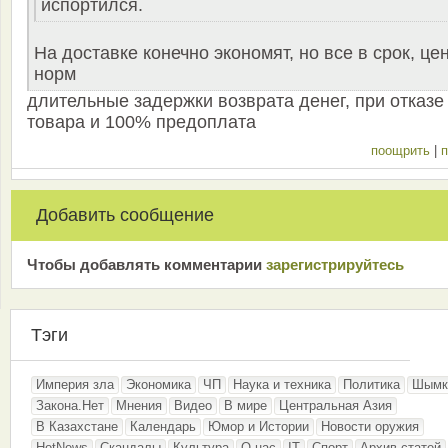
испортился.
На доставке конечно экономят, но все в срок, це
норм
длительные задержки возврата денег, при отказе
товара и 100% предоплата
поощрить
|
п
Добавить сообщение
Чтобы добавлять комментарии
зарeгиcтрирyйтeсь
Тэги
Империя зла
Экономика
ЧП
Наука и техника
Политика
Шымк
Закона.Нет
Мнения
Видео
В мире
Центральная Азия
В Казахстане
Календарь
Юмор и Истории
Новости оружия
HotNews
Скандалы
Культура
О нас
IT
Спорт
Архив статей