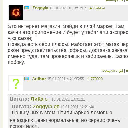
Zoggyla
15.01.2021 в 13:53:07
# 769969
Это интернет-магазин. Зайди в плэй маркет. Там
качни это приложение и будет у тебя" али экспрес
v.хз какой)
Правда есть свои плюсы. Работает этот магаз че
свои представительства- офисы, доставка заказа
именно туда, там проверяешь и забираешь. Казпо
побоку.
поощрить (1)
|
п
Author
15.01.2021 в 21:35:55
# 770029
Цитата:
ЛиКа
от
15.01.2021 13:31:11
Цитата:
Zoggyla
от
15.01.2021 12:21:40
Цены у них в зтом шпилибарисе ломовые.
на акциях цены нормальные, но сервис очень
испортился.