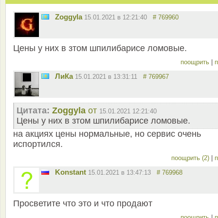
Zoggyla
15.01.2021 в 12:21:40
# 769960
Цены у них в зтом шпилибарисе ломовые.
поощрить
|
п
ЛиКа
15.01.2021 в 13:31:11
# 769967
Цитата:
Zoggyla
от
15.01.2021 12:21:40
Цены у них в зтом шпилибарисе ломовые.
на акциях цены нормальные, но сервис очень
испортился.
поощрить (2)
|
п
Konstant
15.01.2021 в 13:47:13
# 769968
Просветите что это и что продают
поощрить
|
п