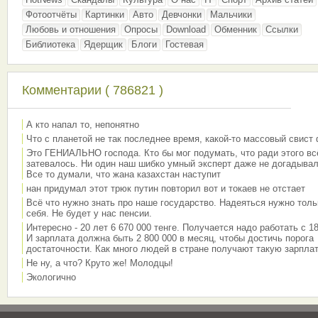
Фотоотчёты
Картинки
Авто
Девчонки
Мальчики
Любовь и отношения
Опросы
Download
Обменник
Ссылки
Библиотека
Ядерщик
Блоги
Гостевая
Комментарии ( 786821 )
А кто напал то, непонятно
Что с планетой не так последнее время, какой-то массовый свист
Это ГЕНИАЛЬНО господа. Кто бы мог подумать, что ради этого вс
затевалось. Ни один наш шибко умный эксперт даже не догадывал
Все то думали, что жана казахстан наступит
нан придумал этот трюк путин повторил вот и токаев не отстает
Всё что нужно знать про наше государство. Надеяться нужно толь
себя. Не будет у нас пенсии.
Интересно - 20 лет 6 670 000 тенге. Получается надо работать с 18
И зарплата должна быть 2 800 000 в месяц, чтобы достичь порога
достаточности. Как много людей в стране получают такую зарплат
Не ну, а что? Круто же! Молодцы!
Экологично