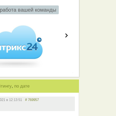
работа вашей команды
,
йтингу
по дате
2021 в 12:13:51
# 769957