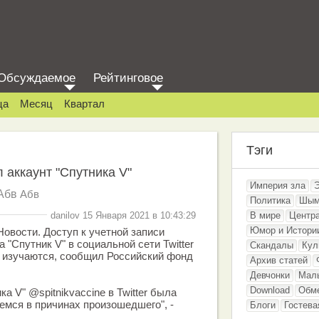
Обсуждаемое
Рейтинговое
ца
Месяц
Квартал
Тэги
л аккаунт "Спутника V"
Империя зла
Абв
Абв
Политика
Шым
danilov 15 Января 2021 в 10:43:29
В мире
Центр
Юмор и Истори
овости. Доступ к учетной записи
 "Спутник V" в социальной сети Twitter
Скандалы
Кул
ы изучаются, сообщил Российский фонд
Архив статей
Девчонки
Мал
Download
Обм
ка V" @spitnikvaccine в Twitter была
емся в причинах произошедшего", -
Блоги
Гостева