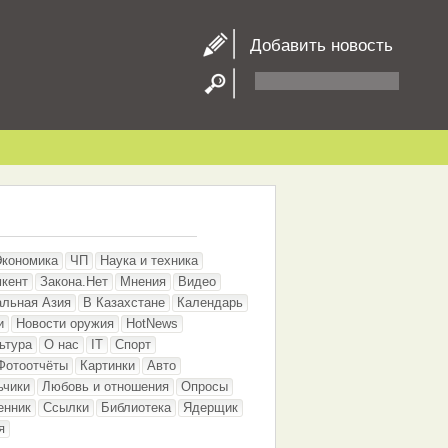
Добавить новость
Экономика
ЧП
Наука и техника
кент
Закона.Нет
Мнения
Видео
альная Азия
В Казахстане
Календарь
и
Новости оружия
HotNews
ьтура
О нас
IT
Спорт
Фотоотчёты
Картинки
Авто
ьчики
Любовь и отношения
Опросы
енник
Ссылки
Библиотека
Ядерщик
я