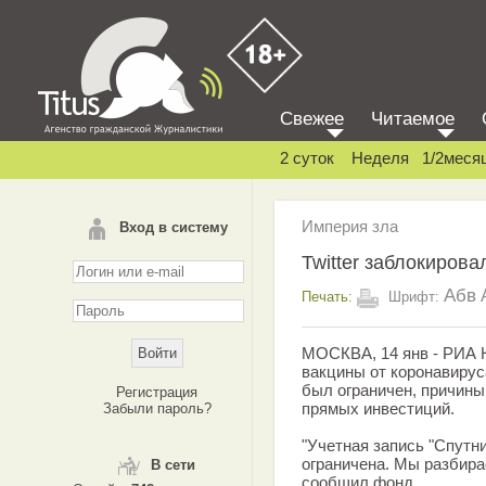
Свежее
Читаемое
2 суток
Неделя
1/2меся
Империя зла
Вход в систему
Twitter заблокирова
Абв
Печать:
Шрифт:
МОСКВА, 14 янв - РИА Н
вакцины от коронавируса
был ограничен, причин
Регистрация
прямых инвестиций.
Забыли пароль?
"Учетная запись "Спутни
ограничена. Мы разбира
В сети
сообщил фонд.