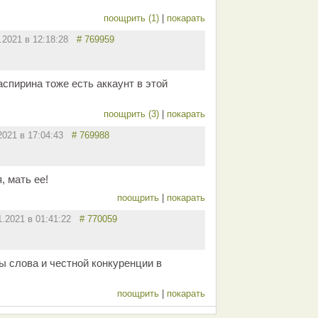
поощрить (1)
|
покарать
1.2021 в 12:18:28
# 769959
спирина тоже есть аккаунт в этой
поощрить (3)
|
покарать
.2021 в 17:04:43
# 769988
, мать ее!
поощрить
|
покарать
1.2021 в 01:41:22
# 770059
ы слова и честной конкуренции в
поощрить
|
покарать