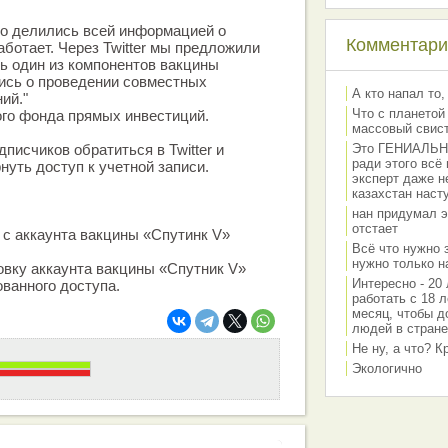
ыто делились всей информацией о
Комментарии
работает. Через Twitter мы предложили
ь один из компонентов вакцины
лись о проведении совместных
А кто напал то,
ий."
Что с планетой
ого фонда прямых инвестиций.
массовый свис
писчиков обратиться в Twitter и
Это ГЕНИАЛЬНО 
ради этого всё
нуть доступ к учетной записи.
эксперт даже н
казахстан наст
нан придумал э
отстает
я с аккаунта вакцины «Спутинк V»
Всё что нужно 
нужно только на
ровку аккаунта вакцины «Cпутник V»
Интересно - 20 
ванного доступа.
работать с 18 л
месяц, чтобы д
людей в стране
Не ну, а что? 
Экологично