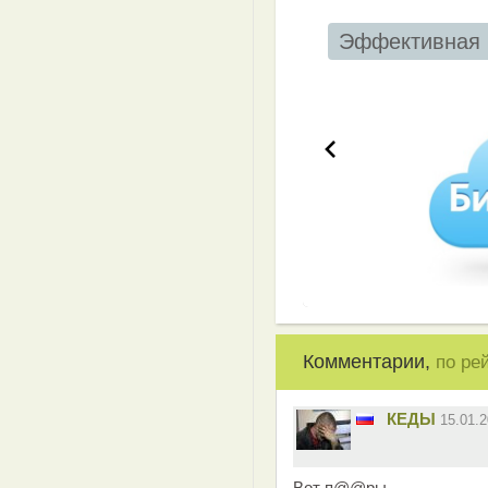
Эффективная 
Комментарии,
по ре
КЕДЫ
15.01.
Вот п@@ры