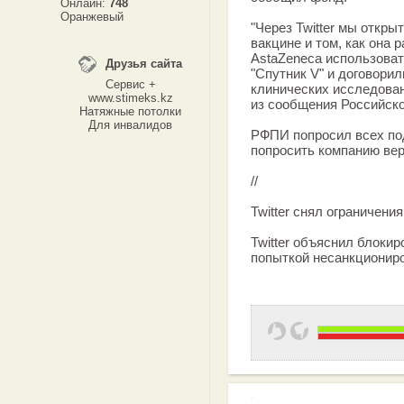
Онлайн:
748
Оранжевый
"Через Twitter мы откр
вакцине и том, как она 
AstaZeneca использоват
Друзья сайта
"Спутник V" и договори
Сервис +
клинических исследован
www.stimeks.kz
из сообщения Российск
Натяжные потолки
Для инвалидов
РФПИ попросил всех под
попросить компанию вер
//
Twitter снял ограничени
Twitter объяснил блоки
попыткой несанкциониро