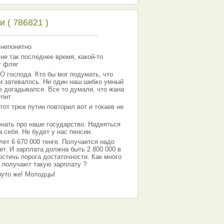
 ( 786821 )
 непонятно
 не так последнее время, какой-то
т фляг
господа. Кто бы мог подумать, что
 и затевалось. Ни один наш шибко умный
е догадывался. Все то думали, что жана
упит
тот трюк путин повторил вот и токаев не
знать про наше государство. Надеяться
 себя. Не будет у нас пенсии.
лет 6 670 000 тенге. Получается надо
ет. И зарплата должна быть 2 800 000 в
остичь порога достаточности. Как много
 получают такую зарплату ?
Круто же! Молодцы!