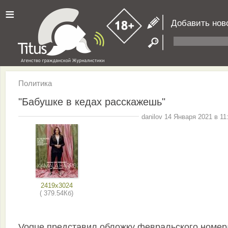
≡
Добавить нов
Политика
"Бабушке в кедах расскажешь"
danilov 14 Января 2021 в 11
2419x3024
( 379.54Кб)
Vogue представил обложку февральского номер