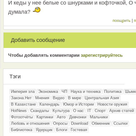
И кеды у нее белые со шнурками и кофточкой, О 
думала?
поощрить
|
п
Добавить сообщение
Чтобы добавлять комментарии
зарeгиcтрирyйтeсь
Тэги
Империя зла
Экономика
ЧП
Наука и техника
Политика
Шымк
Закона.Нет
Мнения
Видео
В мире
Центральная Азия
В Казахстане
Календарь
Юмор и Истории
Новости оружия
HotNews
Скандалы
Культура
О нас
IT
Спорт
Архив статей
Фотоотчёты
Картинки
Авто
Девчонки
Мальчики
Любовь и отношения
Опросы
Download
Обменник
Ссылки
Библиотека
Ядерщик
Блоги
Гостевая