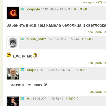
поощрить (2)
|
п
Zoggyla
14.01.2021 в 13:07:30
# 769878
Забанить вики! Там Камала белолица и светлоок
поощрить
|
п
alpha_portal
14.01.2021 в 13:56:44
# 769886
Е#анутые
поощрить
|
п
старик
14.01.2021 в 20:32:03
# 769908
Намазать ее ваксой!
поощрить
|
п
Ал
14.01.2021 в 20:38:44
# 769912