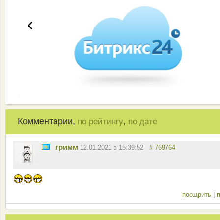
Комментарии,
,
по рейтингу
по дате
гримм
12.01.2021 в 15:39:52
# 769764
поощрить
|
п