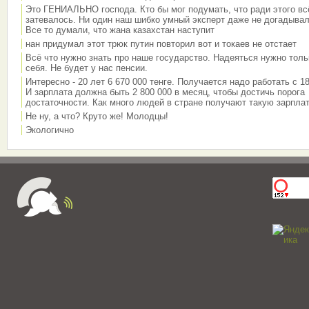
Это ГЕНИАЛЬНО господа. Кто бы мог подумать, что ради этого вс
затевалось. Ни один наш шибко умный эксперт даже не догадывал
Все то думали, что жана казахстан наступит
нан придумал этот трюк путин повторил вот и токаев не отстает
Всё что нужно знать про наше государство. Надеяться нужно толь
себя. Не будет у нас пенсии.
Интересно - 20 лет 6 670 000 тенге. Получается надо работать с 18
И зарплата должна быть 2 800 000 в месяц, чтобы достичь порога
достаточности. Как много людей в стране получают такую зарплат
Не ну, а что? Круто же! Молодцы!
Экологично