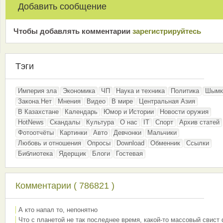
Добавить сообщение
Чтобы добавлять комментарии
зарeгиcтрирyйтeсь
Тэги
Империя зла
Экономика
ЧП
Наука и техника
Политика
Шымк
Закона.Нет
Мнения
Видео
В мире
Центральная Азия
В Казахстане
Календарь
Юмор и Истории
Новости оружия
HotNews
Скандалы
Культура
О нас
IT
Спорт
Архив статей
Фотоотчёты
Картинки
Авто
Девчонки
Мальчики
Любовь и отношения
Опросы
Download
Обменник
Ссылки
Библиотека
Ядерщик
Блоги
Гостевая
Комментарии ( 786821 )
А кто напал то, непонятно
Что с планетой не так последнее время, какой-то массовый свист