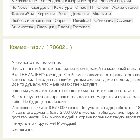
В Казахстане
Календарь
Юмор и Истории
Новости оружия
HotNews
Скандалы
Культура
О нас
IT
Спорт
Архив статей
Фотоотчёты
Картинки
Авто
Девчонки
Мальчики
Любовь и отношения
Опросы
Download
Обменник
Ссылки
Библиотека
Ядерщик
Блоги
Гостевая
Комментарии ( 786821 )
А кто напал то, непонятно
Что с планетой не так последнее время, какой-то массовый свист
Это ГЕНИАЛЬНО господа. Кто бы мог подумать, что ради этого вс
затевалось. Ни один наш шибко умный эксперт даже не догадывал
Все то думали, что жана казахстан наступит
нан придумал этот трюк путин повторил вот и токаев не отстает
Всё что нужно знать про наше государство. Надеяться нужно толь
себя. Не будет у нас пенсии.
Интересно - 20 лет 6 670 000 тенге. Получается надо работать с 18
И зарплата должна быть 2 800 000 в месяц, чтобы достичь порога
достаточности. Как много людей в стране получают такую зарплат
Не ну, а что? Круто же! Молодцы!
Экологично