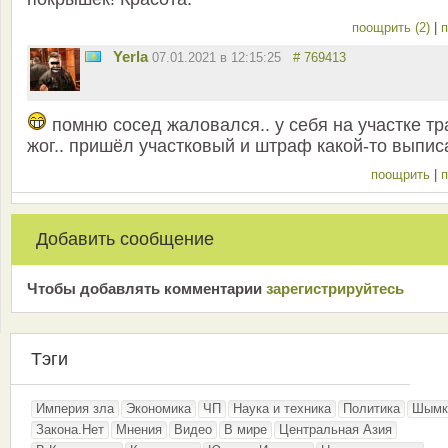
поощрить (2)
|
п
Yerla
07.01.2021 в 12:15:25
# 769413
помню сосед жаловался.. у себя на участке тр
жог.. пришёл участковый и штраф какой-то выпис
поощрить
|
п
Добавить сообщение
Чтобы добавлять комментарии
зарeгиcтрирyйтeсь
Тэги
Империя зла
Экономика
ЧП
Наука и техника
Политика
Шымк
Закона.Нет
Мнения
Видео
В мире
Центральная Азия