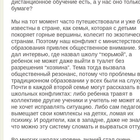
дистанционное обучение есть, а у нас оно тольк
бумаге?
Мы на тот момент часто путешествовали и уже 
известны в стране, как семья, которая с детьми
покоряет горные вершины, колесит по экзотичес
странам. Поэтому наш конфликт с министерство
образования привлек общественное внимание. 
дал интервью, где назвал школу “тюрьмой”, а
ребенок не может даже выйти в туалет без
разрешения “хозяина”. Тема тогда вызвала
общественный резонанс, потому что проблемы 
традиционном образовании у всех были на слуху
Почти в каждой второй семье могут рассказать 
школьных конфликтах: либо ребенка травят в
коллективе другие ученики и учитель не может 
не хочет исправлять ситуацию. Либо сам педаго
вымещает свои комплексы на детях, ломая их
психику. И родители, как в западне, даже не зна
что можно эту систему сломать и вырваться отту
Во многих школах уровень знаний стал очень