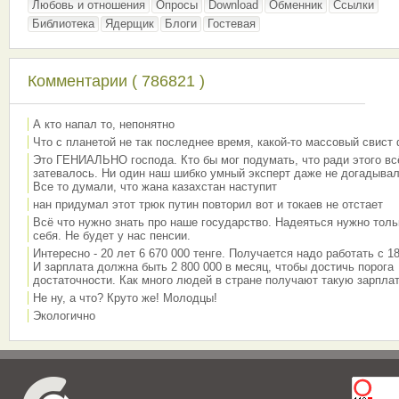
Любовь и отношения
Опросы
Download
Обменник
Ссылки
Библиотека
Ядерщик
Блоги
Гостевая
Комментарии ( 786821 )
А кто напал то, непонятно
Что с планетой не так последнее время, какой-то массовый свист
Это ГЕНИАЛЬНО господа. Кто бы мог подумать, что ради этого вс
затевалось. Ни один наш шибко умный эксперт даже не догадывал
Все то думали, что жана казахстан наступит
нан придумал этот трюк путин повторил вот и токаев не отстает
Всё что нужно знать про наше государство. Надеяться нужно толь
себя. Не будет у нас пенсии.
Интересно - 20 лет 6 670 000 тенге. Получается надо работать с 18
И зарплата должна быть 2 800 000 в месяц, чтобы достичь порога
достаточности. Как много людей в стране получают такую зарплат
Не ну, а что? Круто же! Молодцы!
Экологично