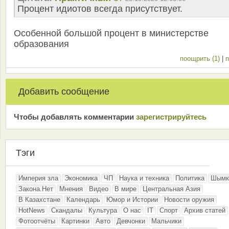
Процент идиотов всегда присутствует.
Особенной большой процент в министерстве
образования
поощрить (1)
|
п
Добавить сообщение
Чтобы добавлять комментарии
зарeгиcтрирyйтeсь
Тэги
Империя зла
Экономика
ЧП
Наука и техника
Политика
Шымк
Закона.Нет
Мнения
Видео
В мире
Центральная Азия
В Казахстане
Календарь
Юмор и Истории
Новости оружия
HotNews
Скандалы
Культура
О нас
IT
Спорт
Архив статей
Фотоотчёты
Картинки
Авто
Девчонки
Мальчики