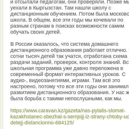
и отсылали педагогам, они проверяли. Позже м
уехали в Кыргызстан. Там нашли школу с
дистанционным обучением. Потом была москов
школа. В общем, все эти годы мы кочевали по
разным странам в поисках возможности самим
обучать своих детей.
В России оказалось, что система домашнего
дистанционного образования работает отлично.
сотни тысяч детей так учатся, отработана схема
раздачи заданий, проверок, контроля знаний. В
школьная программа уже давно переложена в
современный формат интерактивных уроков. С
аудио-, видеозанятиями, играми. Там всё это
настроено, потому что все эти годы они занима
развитием дистанционного образования. У нас 
была борьба с такими непослушными, как мы.
https://www.caravan.kz/gazeta/nas-pytalis-slomat-
kazakhstanec-sbezhal-s-semjojj-iz-strany-chtoby-uc
detejj-distancionno-684125/