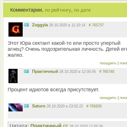
Комментарии,
,
по рейтингу
по дате
Zoggyla
28.10.2020 в 11:20:14
# 765737
Этот Юра сектант какой-то или просто упертый
агнец? Очень подозрительная личность. Детей ег
жалко.
поощрить
|
пока
Практичный
28.10.2020 в 12:05:56
# 765740
Процент идиотов всегда присутствует.
поощрить
|
пока
Saturn
28.10.2020 в 23:02:22
# 765828
Цитата:
Практичный
от
28.10.2020 12:05:56