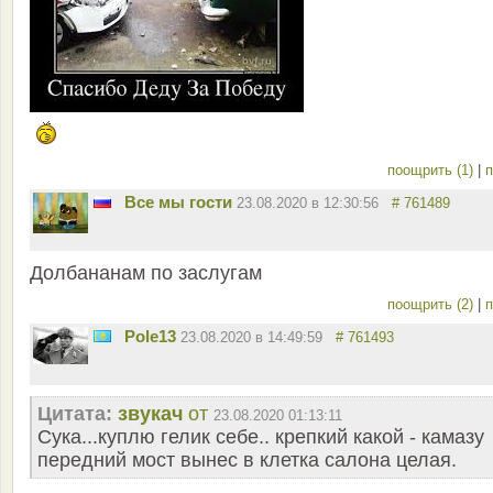
поощрить (1)
|
п
Все мы гости
23.08.2020 в 12:30:56
# 761489
Долбананам по заслугам
поощрить (2)
|
п
Pole13
23.08.2020 в 14:49:59
# 761493
Цитата:
звукач
от
23.08.2020 01:13:11
Сука...куплю гелик себе.. крепкий какой - камазу
передний мост вынес в клетка салона целая.