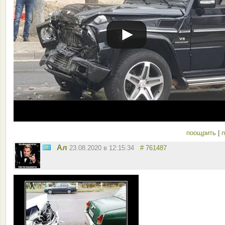
поощрить
|
п
Ал
23.08.2020 в 12:15:34
# 761487