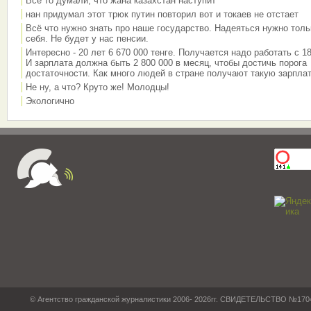
Все то думали, что жана казахстан наступит
нан придумал этот трюк путин повторил вот и токаев не отстает
Всё что нужно знать про наше государство. Надеяться нужно толь
себя. Не будет у нас пенсии.
Интересно - 20 лет 6 670 000 тенге. Получается надо работать с 18
И зарплата должна быть 2 800 000 в месяц, чтобы достичь порога
достаточности. Как много людей в стране получают такую зарплат
Не ну, а что? Круто же! Молодцы!
Экологично
© Агентство гражданской журналистики 2006- 2026гг. СВИДЕТЕЛЬСТВО №17