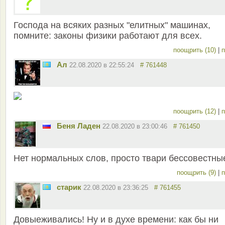
Господа на всяких разных "елитных" машинах,
помните: законы физики работают для всех.
поощрить (10)
|
п
Ал
22.08.2020 в 22:55:24
# 761448
поощрить (12)
|
п
Беня Ладен
22.08.2020 в 23:00:46
# 761450
Нет нормальных слов, просто твари бессовестны
поощрить (9)
|
п
старик
22.08.2020 в 23:36:25
# 761455
Довыеживались! Ну и в духе времени: как бы ни