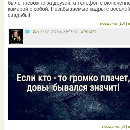
было тревожно за друзей, а телефон с включенн
камерой с собой. Незабываемые кадры с весело
свадьбы!
поощрить (10)
|
п
Ал
22.08.2020 в 23:57:07
# 761459
поощрить (3)
|
п