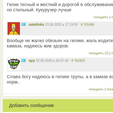
Гелик тесный и жесткий и дорогой в обслуживани
но стильный. Кукурузер лучше
поощрить
|
п
satelinks
23.08.2020 в 17:19:50
# 761496
Вообще не жалко обезьян на гелике, жаль водит
камаза, надеюсь жив здоров.
поощрить (2)
|
п
spy
23.08.2020 в 20:07:40
# 761503
Слава богу надеюсь в гелике трупы, а в камазе в
норм..
поощрить
|
пока
Добавить сообщение