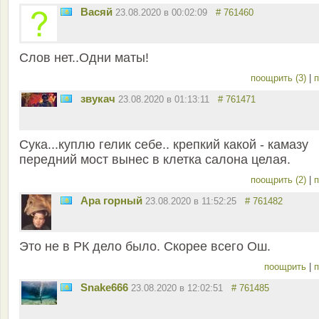
Васяй
23.08.2020 в 00:02:09
# 761460
Слов нет..Одни маты!
поощрить (3)
|
п
звукач
23.08.2020 в 01:13:11
# 761471
Сука...куплю гелик себе.. крепкий какой - камазу
передний мост вынес в клетка салона целая.
поощрить (2)
|
п
Ара горный
23.08.2020 в 11:52:25
# 761482
Это не в РК дело было. Скорее всего Ош.
поощрить
|
п
Snake666
23.08.2020 в 12:02:51
# 761485