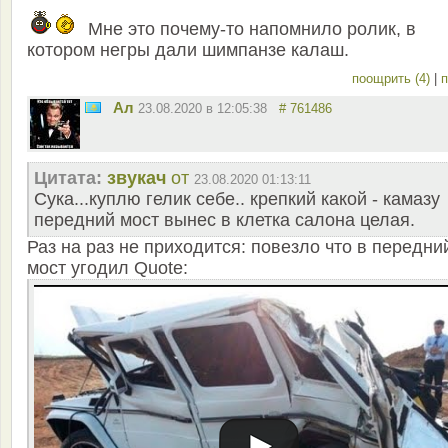
Мне это почему-то напомнило ролик, в
котором негры дали шимпанзе калаш.
поощрить (4)
|
п
Ал
23.08.2020 в 12:05:38
# 761486
Цитата:
звукач
от
23.08.2020 01:13:11
Сука...куплю гелик себе.. крепкий какой - камазу
передний мост вынес в клетка салона целая.
Раз на раз не приходится: повезло что в передни
мост угодил Quote: