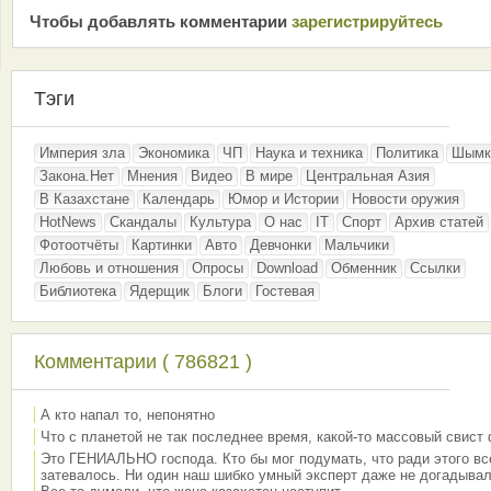
Чтобы добавлять комментарии
зарeгиcтрирyйтeсь
Тэги
Империя зла
Экономика
ЧП
Наука и техника
Политика
Шымк
Закона.Нет
Мнения
Видео
В мире
Центральная Азия
В Казахстане
Календарь
Юмор и Истории
Новости оружия
HotNews
Скандалы
Культура
О нас
IT
Спорт
Архив статей
Фотоотчёты
Картинки
Авто
Девчонки
Мальчики
Любовь и отношения
Опросы
Download
Обменник
Ссылки
Библиотека
Ядерщик
Блоги
Гостевая
Комментарии ( 786821 )
А кто напал то, непонятно
Что с планетой не так последнее время, какой-то массовый свист
Это ГЕНИАЛЬНО господа. Кто бы мог подумать, что ради этого вс
затевалось. Ни один наш шибко умный эксперт даже не догадывал