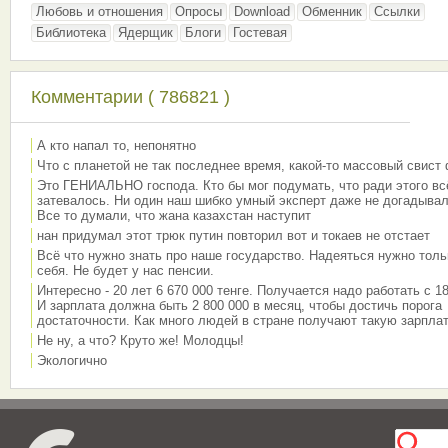
Любовь и отношения
Опросы
Download
Обменник
Ссылки
Библиотека
Ядерщик
Блоги
Гостевая
Комментарии ( 786821 )
А кто напал то, непонятно
Что с планетой не так последнее время, какой-то массовый свист
Это ГЕНИАЛЬНО господа. Кто бы мог подумать, что ради этого вс
затевалось. Ни один наш шибко умный эксперт даже не догадывал
Все то думали, что жана казахстан наступит
нан придумал этот трюк путин повторил вот и токаев не отстает
Всё что нужно знать про наше государство. Надеяться нужно толь
себя. Не будет у нас пенсии.
Интересно - 20 лет 6 670 000 тенге. Получается надо работать с 18
И зарплата должна быть 2 800 000 в месяц, чтобы достичь порога
достаточности. Как много людей в стране получают такую зарплат
Не ну, а что? Круто же! Молодцы!
Экологично