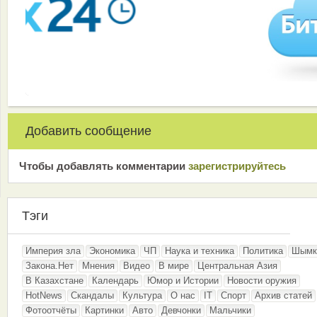
Добавить сообщение
Чтобы добавлять комментарии
зарeгиcтрирyйтeсь
Тэги
Империя зла
Экономика
ЧП
Наука и техника
Политика
Шымк
Закона.Нет
Мнения
Видео
В мире
Центральная Азия
В Казахстане
Календарь
Юмор и Истории
Новости оружия
HotNews
Скандалы
Культура
О нас
IT
Спорт
Архив статей
Фотоотчёты
Картинки
Авто
Девчонки
Мальчики