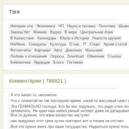
Тэги
Империя зла
Экономика
ЧП
Наука и техника
Политика
Шымк
Закона.Нет
Мнения
Видео
В мире
Центральная Азия
В Казахстане
Календарь
Юмор и Истории
Новости оружия
HotNews
Скандалы
Культура
О нас
IT
Спорт
Архив статей
Фотоотчёты
Картинки
Авто
Девчонки
Мальчики
Любовь и отношения
Опросы
Download
Обменник
Ссылки
Библиотека
Ядерщик
Блоги
Гостевая
Комментарии ( 786821 )
А кто напал то, непонятно
Что с планетой не так последнее время, какой-то массовый свист
Это ГЕНИАЛЬНО господа. Кто бы мог подумать, что ради этого вс
затевалось. Ни один наш шибко умный эксперт даже не догадывал
Все то думали, что жана казахстан наступит
нан придумал этот трюк путин повторил вот и токаев не отстает
Всё что нужно знать про наше государство. Надеяться нужно толь