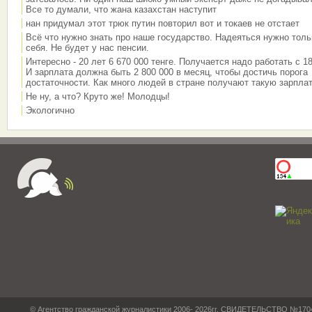
Все то думали, что жана казахстан наступит
нан придумал этот трюк путин повторил вот и токаев не отстает
Всё что нужно знать про наше государство. Надеяться нужно толь
себя. Не будет у нас пенсии.
Интересно - 20 лет 6 670 000 тенге. Получается надо работать с 18
И зарплата должна быть 2 800 000 в месяц, чтобы достичь порога
достаточности. Как много людей в стране получают такую зарплат
Не ну, а что? Круто же! Молодцы!
Экологично
© Агентство гражданской журналистики 2006- 2026гг. СВИДЕТЕЛЬСТВО №17