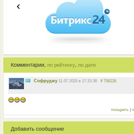
Комментарии,
,
по рейтингу
по дате
Софруджу
11.07.2020 в 17:33:38
# 756226
поощрить
|
п
Добавить сообщение