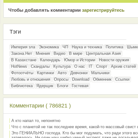
Чтобы добавлять комментарии
зарeгиcтрирyйтeсь
Тэги
Империя зла
Экономика
ЧП
Наука и техника
Политика
Шымк
Закона.Нет
Мнения
Видео
В мире
Центральная Азия
В Казахстане
Календарь
Юмор и Истории
Новости оружия
HotNews
Скандалы
Культура
О нас
IT
Спорт
Архив статей
Фотоотчёты
Картинки
Авто
Девчонки
Мальчики
Любовь и отношения
Опросы
Download
Обменник
Ссылки
Библиотека
Ядерщик
Блоги
Гостевая
Комментарии ( 786821 )
А кто напал то, непонятно
Что с планетой не так последнее время, какой-то массовый свист
Это ГЕНИАЛЬНО господа. Кто бы мог подумать, что ради этого вс
затевалось. Ни один наш шибко умный эксперт даже не догадывал