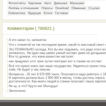
Фотоотчёты
Картинки
Авто
Девчонки
Мальчики
Любовь и отношения
Опросы
Download
Обменник
Ссылки
Библиотека
Ядерщик
Блоги
Гостевая
Комментарии ( 786821 )
А кто напал то, непонятно
Что с планетой не так последнее время, какой-то массовый свист
Это ГЕНИАЛЬНО господа. Кто бы мог подумать, что ради этого вс
затевалось. Ни один наш шибко умный эксперт даже не догадывал
Все то думали, что жана казахстан наступит
нан придумал этот трюк путин повторил вот и токаев не отстает
Всё что нужно знать про наше государство. Надеяться нужно толь
себя. Не будет у нас пенсии.
Интересно - 20 лет 6 670 000 тенге. Получается надо работать с 18
И зарплата должна быть 2 800 000 в месяц, чтобы достичь порога
достаточности. Как много людей в стране получают такую зарплат
Не ну, а что? Круто же! Молодцы!
Экологично