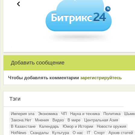
Добавить сообщение
Чтобы добавлять комментарии
зарeгиcтрирyйтeсь
Тэги
Империя зла
Экономика
ЧП
Наука и техника
Политика
Шымк
Закона.Нет
Мнения
Видео
В мире
Центральная Азия
В Казахстане
Календарь
Юмор и Истории
Новости оружия
HotNews
Скандалы
Культура
О нас
IT
Спорт
Архив статей