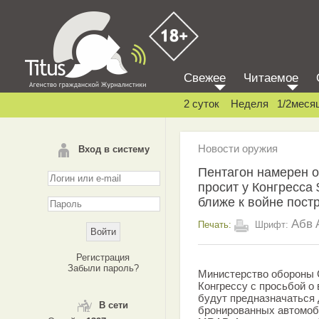
Свежее
Читаемое
2 суток
Неделя
1/2меся
Новости оружия
Вход в систему
Пентагон намерен о
просит у Конгресса
ближе к войне пост
Абв
Печать:
Шрифт:
Регистрация
Забыли пароль?
Министерство обороны 
Конгрессу с просьбой о
будут предназначаться 
В сети
бронированных автомоб