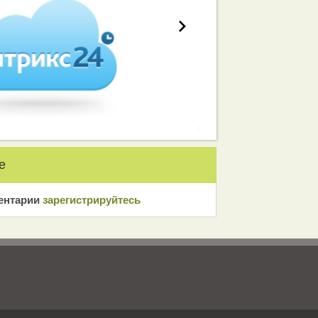
е
ентарии
зарeгиcтрирyйтeсь