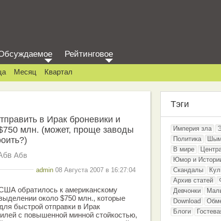
Обсуждаемое
Рейтинговое
ца
Месяц
Квартал
Тэги
тправить в Ирак броневики и
 $750 млн. (может, проще заводы
Империя зла
роить?)
Политика
Шым
В мире
Центр
Абв
Абв
Юмор и Истори
admin
08 Августа 2007 в 16:27:04
Скандалы
Кул
Архив статей
США обратилось к американскому
Девчонки
Мал
 выделении около $750 млн., которые
Download
Обм
для быстрой отправки в Ирак
Блоги
Гостева
илей с повышенной минной стойкостью,