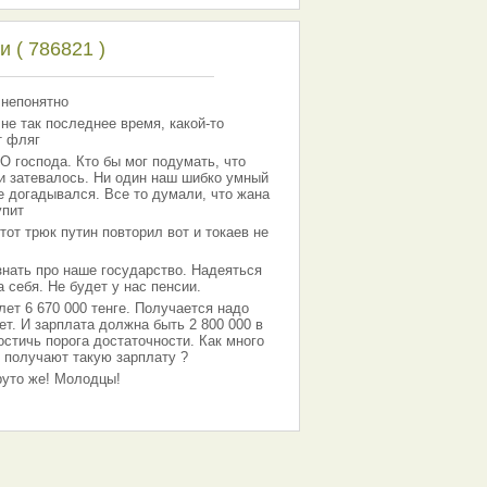
 ( 786821 )
 непонятно
 не так последнее время, какой-то
т фляг
господа. Кто бы мог подумать, что
 и затевалось. Ни один наш шибко умный
е догадывался. Все то думали, что жана
упит
тот трюк путин повторил вот и токаев не
знать про наше государство. Надеяться
 себя. Не будет у нас пенсии.
лет 6 670 000 тенге. Получается надо
ет. И зарплата должна быть 2 800 000 в
остичь порога достаточности. Как много
 получают такую зарплату ?
Круто же! Молодцы!