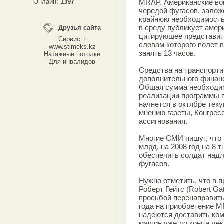
Онлайн:
1397
MRAP. Американские во
чередой фугасов, залож
крайнюю необходимость
в среду публикует амер
Друзья сайта
цитирующее представит
Сервис +
словам которого полет 
www.stimeks.kz
занять 13 часов.
Натяжные потолки
Для инвалидов
Средства на транспортир
дополнительного финанс
Общая сумма необходим
реализации программы 
начнется в октябре теку
мнению газеты, Конгре
ассигнования.
Многие СМИ пишут, что 
млрд. на 2008 год на 8 
обеспечить солдат над
фугасов.
Нужно отметить, что в
Роберт Гейтс (Robert Ga
просьбой перенаправить
года на приобретение 
надеются доставить ком
машин уже до конца дек