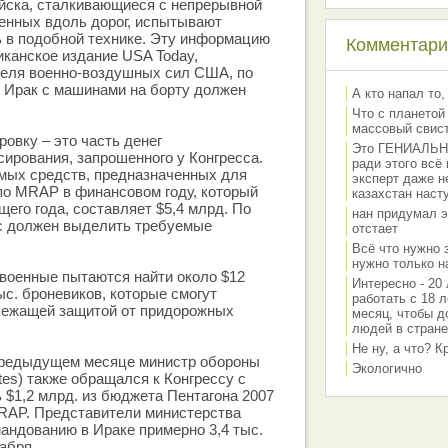
йска, сталкивающиеся с непрерывной
енных вдоль дорог, испытывают
 в подобной технике. Эту информацию
Комментарии
иканское издание USA Today,
еля военно-воздушных сил США, по
в Ирак с машинами на борту должен
А кто напал то,
Что с планетой
массовый свис
овку – это часть денег
Это ГЕНИАЛЬНО 
ирования, запрошенного у Конгресса.
ради этого всё
ых средств, предназначенных для
эксперт даже н
по MRAP в финансовом году, который
казахстан наст
щего года, составляет $5,4 млрд. По
нан придумал э
сс должен выделить требуемые
отстает
Всё что нужно 
нужно только на
военные пытаются найти около $12
Интересно - 20 
тыс. броневиков, которые смогут
работать с 18 л
лежащей защитой от придорожных
месяц, чтобы д
людей в стране
Не ну, а что? 
 предыдущем месяце министр обороны
Экологично
tes) также обращался к Конгрессу с
 $1,2 млрд. из бюджета Пентагона 2007
MRAP. Представители министерства
андованию в Ираке примерно 3,4 тыс.
абря.