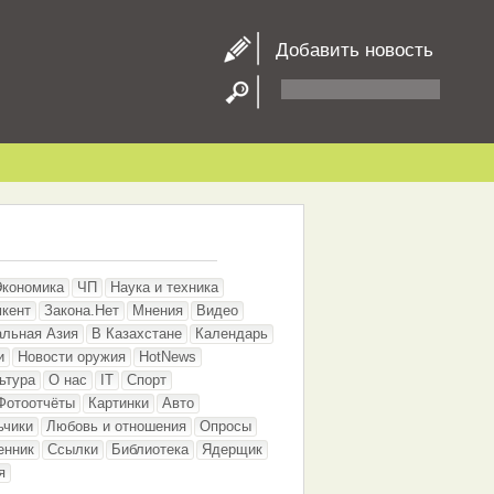
Добавить новость
Экономика
ЧП
Наука и техника
кент
Закона.Нет
Мнения
Видео
альная Азия
В Казахстане
Календарь
и
Новости оружия
HotNews
ьтура
О нас
IT
Спорт
Фотоотчёты
Картинки
Авто
ьчики
Любовь и отношения
Опросы
енник
Ссылки
Библиотека
Ядерщик
я