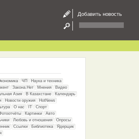
Добавить новость
Экономика
ЧП
Наука и техника
кент
Закона.Нет
Мнения
Видео
альная Азия
В Казахстане
Календарь
и
Новости оружия
HotNews
ьтура
О нас
IT
Спорт
Фотоотчёты
Картинки
Авто
ьчики
Любовь и отношения
Опросы
енник
Ссылки
Библиотека
Ядерщик
я