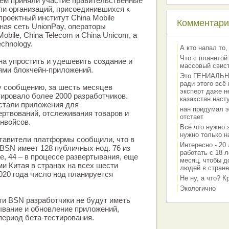
 нем приняли участие правительственные
ли организаций, присоединившихся к
проектный институт China Mobile
Комментарии
ная сеть UnionPay, операторы
obile, China Telecom и China Unicom, а
echnology.
А кто напал то,
Что с планетой
а упростить и удешевить создание и
массовый свис
ями блокчейн-приложений.
Это ГЕНИАЛЬНО 
ради этого всё
 сообщению, за шесть месяцев
эксперт даже н
ировало более 2000 разработчиков.
казахстан наст
стали приложения для
нан придумал э
ртвований, отслеживания товаров и
отстает
нвойсов.
Всё что нужно 
нужно только на
ставители платформы сообщили, что в
Интересно - 20 
BSN имеет 128 публичных нод. 76 из
работать с 18 л
е, 44 – в процессе развертывания, еще
месяц, чтобы д
ми Китая в странах на всех шести
людей в стране
020 года число нод планируется
Не ну, а что? 
Экологично
ти BSN разработчики не будут иметь
ывание и обновление приложений,
период бета-тестирования.