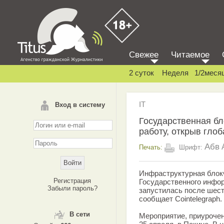
Свежее
Читаемое
2 суток
Неделя
1/2меся
IT
Вход в систему
Государственная б
работу, открыв гло
Абв
Печать:
Шрифт:
Инфраструктурная блок
Регистрация
Государственного инфо
Забыли пароль?
запустилась после шест
сообщает Cointelegraph.
В сети
Мероприятие, приуроченн