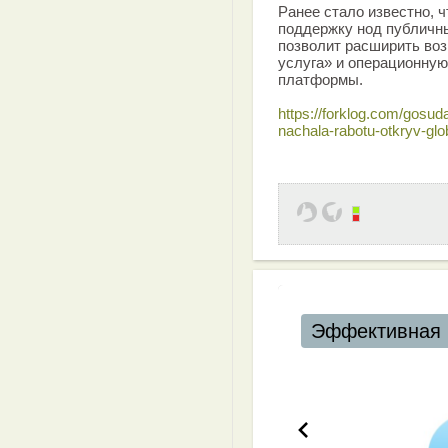
Ранее стало известно, 
поддержку нод публичн
позволит расширить воз
услуга» и операционну
платформы.
https://forklog.com/gosud
nachala-rabotu-otkryv-gl
Эффективная 