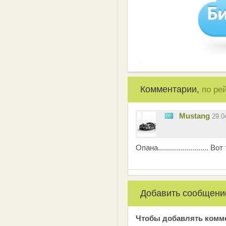
Комментарии,
по ре
Mustang
29.0
Опана......................... В
Добавить сообщени
Чтобы добавлять комм