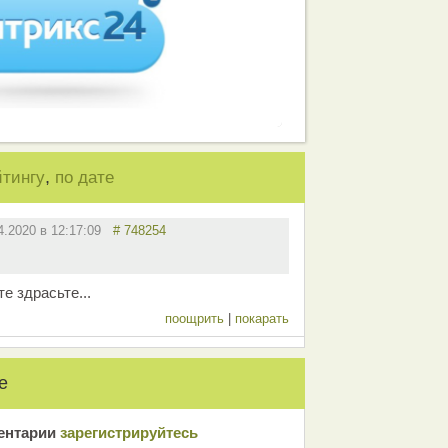
,
йтингу
по дате
4.2020 в 12:17:09
# 748254
от те здрасьте...
поощрить
|
покарать
е
ентарии
зарeгиcтрирyйтeсь