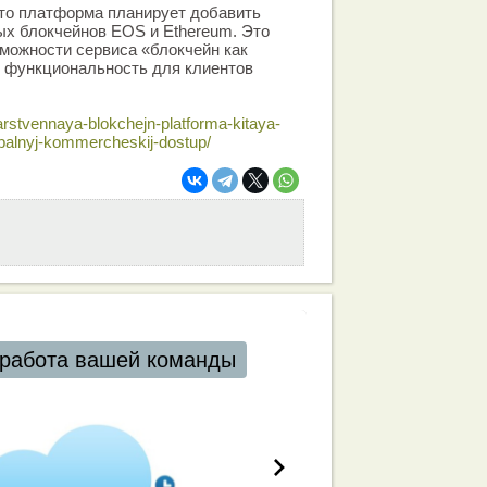
что платформа планирует добавить
ых блокчейнов EOS и Ethereum. Это
можности сервиса «блокчейн как
ю функциональность для клиентов
arstvennaya-blokchejn-platforma-kitaya-
obalnyj-kommercheskij-dostup/
работа вашей команды