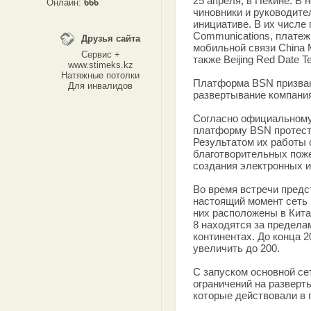
25 апреля, в Пекине. В
Онлайн:
666
чиновники и руководите
инициативе. В их числе 
Communications, платеж
Друзья сайта
мобильной связи China M
Сервис +
также Beijing Red Date T
www.stimeks.kz
Натяжные потолки
Платформа BSN призван
Для инвалидов
развертывание компани
Согласно официальному
платформу BSN протест
Результатом их работы 
благотворительных поже
создания электронных и
Во время встречи пред
настоящий момент сеть 
них расположены в Кита
8 находятся за предела
континентах. До конца 2
увеличить до 200.
С запуском основной се
ограничений на разверт
которые действовали в 