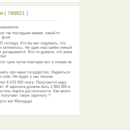
 ( 786821 )
 непонятно
 не так последнее время, какой-то
т фляг
господа. Кто бы мог подумать, что
 и затевалось. Ни один наш шибко умный
е догадывался. Все то думали, что жана
упит
тот трюк путин повторил вот и токаев не
знать про наше государство. Надеяться
 себя. Не будет у нас пенсии.
лет 6 670 000 тенге. Получается надо
ет. И зарплата должна быть 2 800 000 в
остичь порога достаточности. Как много
 получают такую зарплату ?
Круто же! Молодцы!