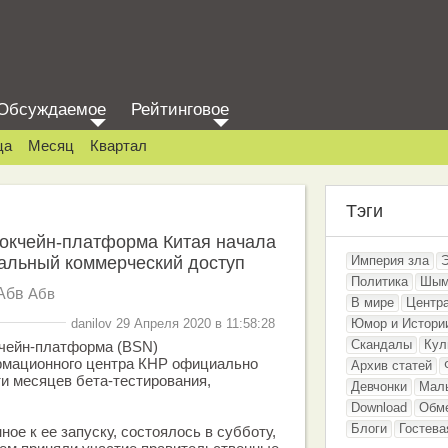
Обсуждаемое
Рейтинговое
ца
Месяц
Квартал
Тэги
локчейн-платформа Китая начала
бальный коммерческий доступ
Империя зла
Политика
Шым
Абв
Абв
В мире
Центр
danilov 29 Апреля 2020 в 11:58:28
Юмор и Истори
Скандалы
Кул
чейн-платформа (BSN)
рмационного центра КНР официально
Архив статей
и месяцев бета-тестирования,
Девчонки
Мал
Download
Обм
Блоги
Гостева
ое к ее запуску, состоялось в субботу,