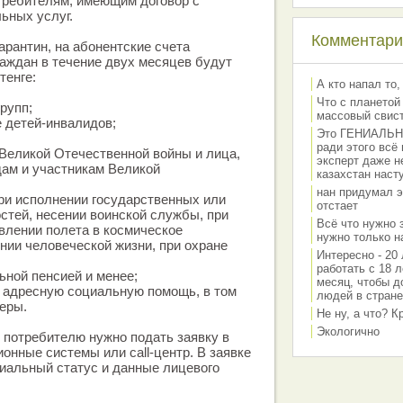
требителям, имеющим договор с
ьных услуг.
Комментарии
карантин, на абонентские счета
аждан в течение двух месяцев будут
тенге:
А кто напал то,
Что с планетой
групп;
массовый свис
 детей-инвалидов;
Это ГЕНИАЛЬНО 
ради этого всё
 Великой Отечественной войны и лица,
эксперт даже н
дам и участникам Великой
казахстан наст
нан придумал э
при исполнении государственных или
отстает
тей, несении воинской службы, при
Всё что нужно 
влении полета в космическое
нужно только на
ении человеческой жизни, при охране
Интересно - 20 
работать с 18 л
ьной пенсией и менее;
месяц, чтобы д
е адресную социальную помощь, в том
людей в стране
еры.
Не ну, а что? 
Экологично
потребителю нужно подать заявку в
онные системы или call-центр. В заявке
иальный статус и данные лицевого