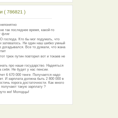
 ( 786821 )
 непонятно
 не так последнее время, какой-то
т фляг
господа. Кто бы мог подумать, что
 и затевалось. Ни один наш шибко умный
е догадывался. Все то думали, что жана
упит
тот трюк путин повторил вот и токаев не
знать про наше государство. Надеяться
 себя. Не будет у нас пенсии.
лет 6 670 000 тенге. Получается надо
ет. И зарплата должна быть 2 800 000 в
остичь порога достаточности. Как много
 получают такую зарплату ?
Круто же! Молодцы!