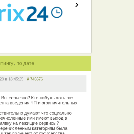
,
йтингу
по дате
020 в 18:45:25
# 746676
? Вы серьезно? Кто-нибудь хоть раз
ента введения ЧП и ограничительных
йствительно думают что социально
речисленные ими имеют выход в
 заявку на лежищие сервисы?
перечисленным категориям была
 и так получают от государства