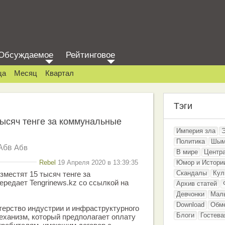
Обсуждаемое
Рейтинговое
ца
Месяц
Квартал
Тэги
тысяч тенге за коммунальные
Империя зла
Политика
Шым
Абв
Абв
В мире
Центр
Rebel
19 Апреля 2020 в 13:39:35
Юмор и Истори
Скандалы
Кул
зместят 15 тысяч тенге за
ередает Tengrinews.kz со ссылкой на
Архив статей
Девчонки
Мал
Download
Обм
ерство индустрии и инфраструктурного
Блоги
Гостева
еханизм, который предполагает оплату