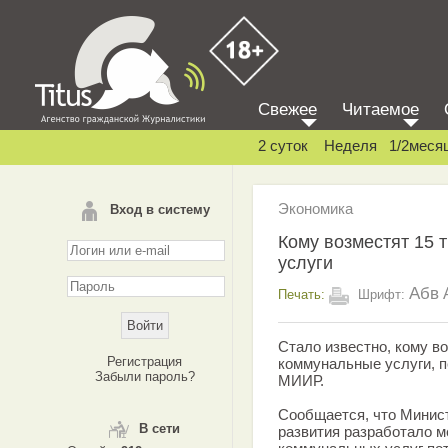
Свежее
Читаемое
2 суток
Неделя
1/2меся
Экономика
Вход в систему
Кому возместят 15 
услуги
Абв
Печать:
Шрифт:
Стало известно, кому во
Регистрация
коммунальные услуги, п
Забыли пароль?
МИИР.
Сообщается, что Минист
В сети
развития разработало м