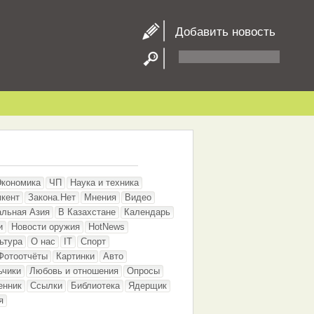
Добавить новость
Экономика
ЧП
Наука и техника
кент
Закона.Нет
Мнения
Видео
альная Азия
В Казахстане
Календарь
и
Новости оружия
HotNews
ьтура
О нас
IT
Спорт
Фотоотчёты
Картинки
Авто
ьчики
Любовь и отношения
Опросы
енник
Ссылки
Библиотека
Ядерщик
я