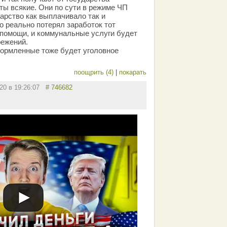
ты всякие. Они по сути в режиме ЧП
дарство как выплачивало так и
то реально потерял заработок тот
 помощи, и коммунальные услуги будет
режений.
формленные тоже будет уголовное
поощрить (4)
|
покарать
020 в 19:26:07
# 746682