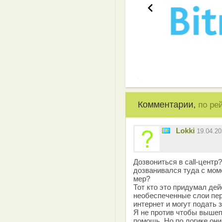
Комментарии,
по ре
Lokki
19.04.2
Дозвониться в call-центр
дозванивался туда с мом
мер?
Тот кто это придумал де
необеспеченные слои пе
интернет и могут подать
Я не против чтобы выше
помощь. Но по логике они