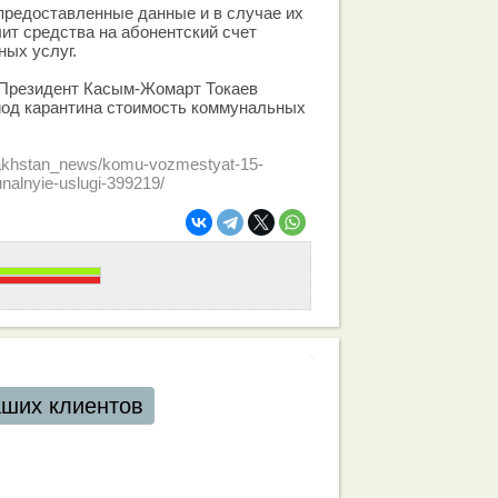
предоставленные данные и в случае их
ит средства на абонентский счет
ых услуг.
 Президент Касым-Жомарт Токаев
иод карантина стоимость коммунальных
azakhstan_news/komu-vozmestyat-15-
alnyie-uslugi-399219/
ших клиентов