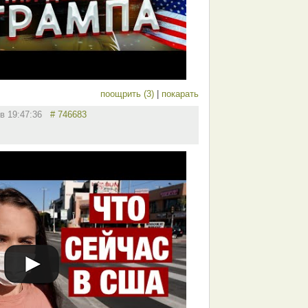
поощрить (3)
|
покарать
 в 19:47:36
# 746683