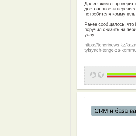
Далее акимат проверит 
достоверности перечисл
потребителя коммунальн
Ранее сообщалось, что
поручил снизить на пер
услуг.
https://tengrinews.kz/k
tyisyach-tenge-za-kommun
CRM и база ва