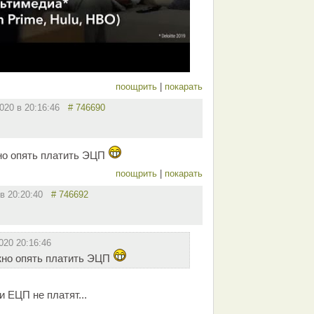
поощрить
|
покарать
2020 в 20:16:46
# 746690
но опять платить ЭЦП
поощрить
|
покарать
 в 20:20:40
# 746692
020 20:16:46
жно опять платить ЭЦП
 ЕЦП не платят...