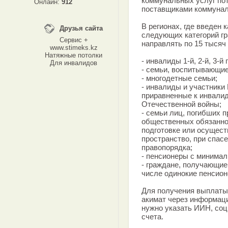
коммунальных услуг по
Онлайн:
912
поставщиками коммунал
В регионах, где введен 
Друзья сайта
следующих категорий гр
Сервис +
направлять по 15 тысяч 
www.stimeks.kz
Натяжные потолки
- инвалиды 1-й, 2-й, 3-й 
Для инвалидов
- семьи, воспитывающие
- многодетные семьи;
- инвалиды и участники
приравненные к инвали
Отечественной войны;
- семьи лиц, погибших 
общественных обязаннос
подготовке или осущест
пространство, при спас
правопорядка;
- пенсионеры с минимал
- граждане, получающи
числе одинокие пенсион
Для получения выплаты 
акимат через информаци
нужно указать ИИН, соц
счета.