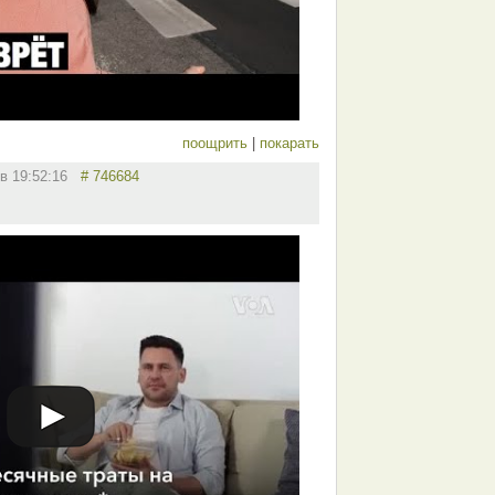
поощрить
|
покарать
 в 19:52:16
# 746684