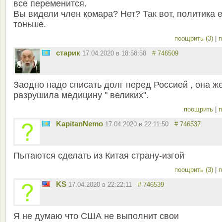
все переменится.
Вы видели член комара? Нет? Так вот, политика 
тоньше.
поощрить (3)
|
п
старик
17.04.2020 в 18:58:58
# 746509
Заодно надо списать долг перед Россией , она ж
разрушила медицину " великих".
поощрить
|
п
KapitanNemo
17.04.2020 в 22:11:50
# 746537
Пытаются сделать из Китая страну-изгой
поощрить (3)
|
п
KS
17.04.2020 в 22:22:11
# 746539
Я не думаю что США не выполнит свои