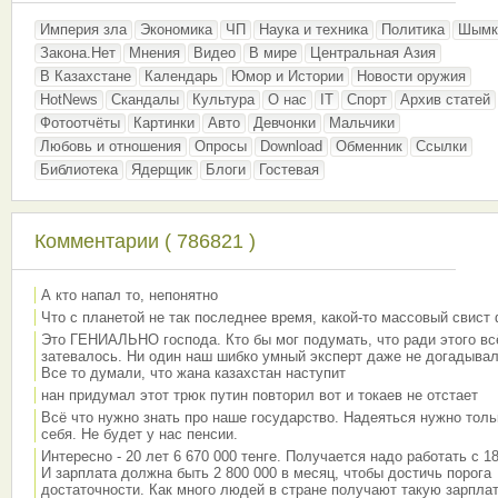
Империя зла
Экономика
ЧП
Наука и техника
Политика
Шымк
Закона.Нет
Мнения
Видео
В мире
Центральная Азия
В Казахстане
Календарь
Юмор и Истории
Новости оружия
HotNews
Скандалы
Культура
О нас
IT
Спорт
Архив статей
Фотоотчёты
Картинки
Авто
Девчонки
Мальчики
Любовь и отношения
Опросы
Download
Обменник
Ссылки
Библиотека
Ядерщик
Блоги
Гостевая
Комментарии ( 786821 )
А кто напал то, непонятно
Что с планетой не так последнее время, какой-то массовый свист
Это ГЕНИАЛЬНО господа. Кто бы мог подумать, что ради этого вс
затевалось. Ни один наш шибко умный эксперт даже не догадывал
Все то думали, что жана казахстан наступит
нан придумал этот трюк путин повторил вот и токаев не отстает
Всё что нужно знать про наше государство. Надеяться нужно толь
себя. Не будет у нас пенсии.
Интересно - 20 лет 6 670 000 тенге. Получается надо работать с 18
И зарплата должна быть 2 800 000 в месяц, чтобы достичь порога
достаточности. Как много людей в стране получают такую зарплат