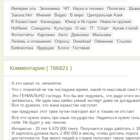
Империя зла
Экономика
ЧП
Наука и техника
Политика
Шымк
Закона.Нет
Мнения
Видео
В мире
Центральная Азия
В Казахстане
Календарь
Юмор и Истории
Новости оружия
HotNews
Скандалы
Культура
О нас
IT
Спорт
Архив статей
Фотоотчёты
Картинки
Авто
Девчонки
Мальчики
Любовь и отношения
Опросы
Download
Обменник
Ссылки
Библиотека
Ядерщик
Блоги
Гостевая
Комментарии ( 786821 )
А кто напал то, непонятно
Что с планетой не так последнее время, какой-то массовый свист
Это ГЕНИАЛЬНО господа. Кто бы мог подумать, что ради этого вс
затевалось. Ни один наш шибко умный эксперт даже не догадывал
Все то думали, что жана казахстан наступит
нан придумал этот трюк путин повторил вот и токаев не отстает
Всё что нужно знать про наше государство. Надеяться нужно толь
себя. Не будет у нас пенсии.
Интересно - 20 лет 6 670 000 тенге. Получается надо работать с 18
И зарплата должна быть 2 800 000 в месяц, чтобы достичь порога
достаточности. Как много людей в стране получают такую зарплат