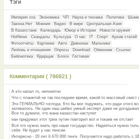
Тэги
Империя зла
Экономика
ЧП
Наука и техника
Политика
Шымк
Закона.Нет
Мнения
Видео
В мире
Центральная Азия
В Казахстане
Календарь
Юмор и Истории
Новости оружия
HotNews
Скандалы
Культура
О нас
IT
Спорт
Архив статей
Фотоотчёты
Картинки
Авто
Девчонки
Мальчики
Любовь и отношения
Опросы
Download
Обменник
Ссылки
Библиотека
Ядерщик
Блоги
Гостевая
Комментарии ( 786821 )
А кто напал то, непонятно
Что с планетой не так последнее время, какой-то массовый свист
Это ГЕНИАЛЬНО господа. Кто бы мог подумать, что ради этого вс
затевалось. Ни один наш шибко умный эксперт даже не догадывал
Все то думали, что жана казахстан наступит
нан придумал этот трюк путин повторил вот и токаев не отстает
Всё что нужно знать про наше государство. Надеяться нужно толь
себя. Не будет у нас пенсии.
Интересно - 20 лет 6 670 000 тенге. Получается надо работать с 18