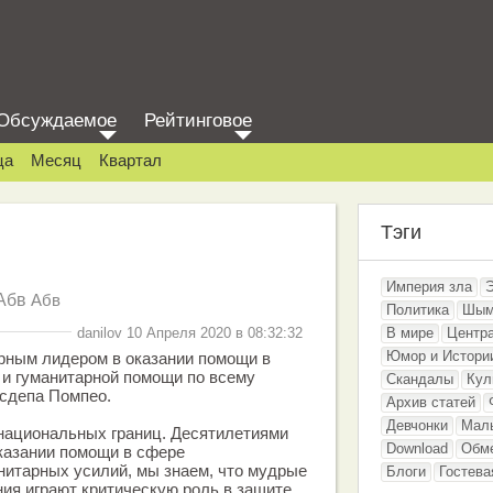
Обсуждаемое
Рейтинговое
ца
Месяц
Квартал
Тэги
Империя зла
Абв
Абв
Политика
Шым
danilov 10 Апреля 2020 в 08:32:32
В мире
Центр
Юмор и Истори
ным лидером в оказании помощи в
 и гуманитарной помощи по всему
Скандалы
Кул
сдепа Помпео.
Архив статей
Девчонки
Мал
национальных границ. Десятилетиями
Download
Обм
казании помощи в сфере
нитарных усилий, мы знаем, что мудрые
Блоги
Гостева
ния играют критическую роль в защите