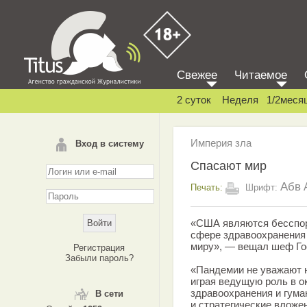
Свежее
Читаемое
2 суток
Неделя
1/2меся
Империя зла
Вход в систему
Спасают мир
Абв
Печать:
Шрифт:
«США являются бесспор
сфере здравоохранения
миру», — вещал шеф Го
Регистрация
Забыли пароль?
«Пандемии не уважают 
играя ведущую роль в о
здравоохранения и гума
В сети
и стратегические вложе