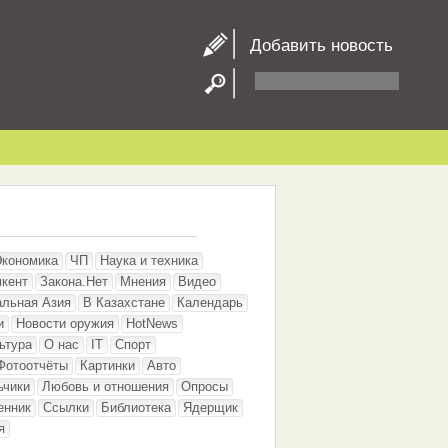
Добавить новость
Экономика
ЧП
Наука и техника
кент
Закона.Нет
Мнения
Видео
альная Азия
В Казахстане
Календарь
и
Новости оружия
HotNews
ьтура
О нас
IT
Спорт
Фотоотчёты
Картинки
Авто
ьчики
Любовь и отношения
Опросы
енник
Ссылки
Библиотека
Ядерщик
я