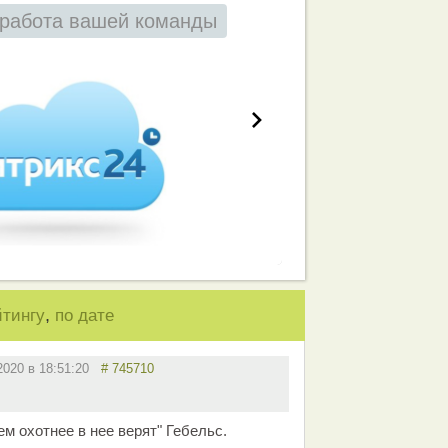
работа вашей команды
,
йтингу
по дате
.2020 в 18:51:20
# 745710
м охотнее в нее верят" Гебельс.