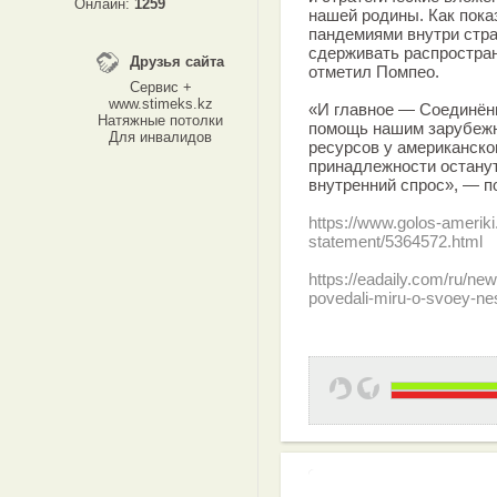
Онлайн:
1259
нашей родины. Как пока
пандемиями внутри стра
сдерживать распростра
Друзья сайта
отметил Помпео.
Сервис +
www.stimeks.kz
«И главное — Соединён
Натяжные потолки
помощь нашим зарубежн
Для инвалидов
ресурсов у американско
принадлежности останут
внутренний спрос», — п
https://www.golos-ameriki
statement/5364572.html
https://eadaily.com/ru/n
povedali-miru-o-svoey-ne