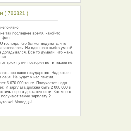
 ( 786821 )
 непонятно
 не так последнее время, какой-то
т фляг
господа. Кто бы мог подумать, что
 и затевалось. Ни один наш шибко умный
е догадывался. Все то думали, что жана
упит
тот трюк путин повторил вот и токаев не
знать про наше государство. Надеяться
 себя. Не будет у нас пенсии.
лет 6 670 000 тенге. Получается надо
ет. И зарплата должна быть 2 800 000 в
остичь порога достаточности. Как много
 получают такую зарплату ?
Круто же! Молодцы!