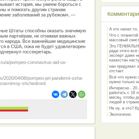
зывает история, мы умеем бороться с
ны и помогать другим странам
Комментарии
нение заболеваний за рубежом», —
А кто напал то,
ные Штаты способны оказать значимую
Что с планетой
ым партнёрам, не отнимая важных
массовый свис
го народа. Все важнейшие медицинские
ся в США, пока не будет удовлетворен
Это ГЕНИАЛЬНО 
ради этого всё
одчеркнул госсекретарь.
эксперт даже н
казахстан наст
.ru/a/pompeo-coronavirus-aid-us-
нан придумал э
отстает
Всё что нужно 
ews/2020/04/08/pompeo-pri-pandemii-ssha-
нужно только на
sravnimoy-shchedrosti
Интересно - 20 
работать с 18 л
месяц, чтобы д
людей в стране
Не ну, а что? 
Экологично