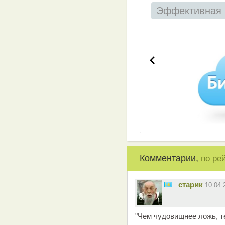
Эффективная 
Комментарии,
по ре
старик
10.04
"Чем чудовищнее ложь, те